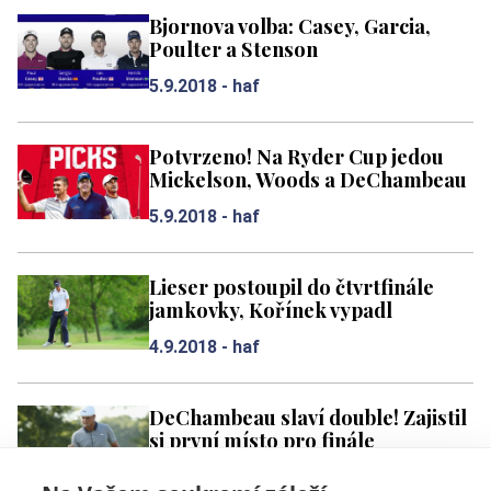
Bjornova volba: Casey, Garcia,
Poulter a Stenson
5.9.2018 -
haf
Potvrzeno! Na Ryder Cup jedou
Mickelson, Woods a DeChambeau
5.9.2018 -
haf
Lieser postoupil do čtvrtfinále
jamkovky, Kořínek vypadl
4.9.2018 -
haf
DeChambeau slaví double! Zajistil
si první místo pro finále
4.9.2018 -
haf