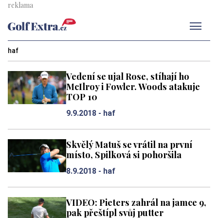
Men
haf
Vedení se ujal Rose, stíhají ho
McIlroy i Fowler. Woods atakuje
TOP 10
9.9.2018 -
haf
Skvělý Matuš se vrátil na první
místo, Spilková si pohoršila
8.9.2018 -
haf
VIDEO: Pieters zahrál na jamce 9,
pak přeštípl svůj putter