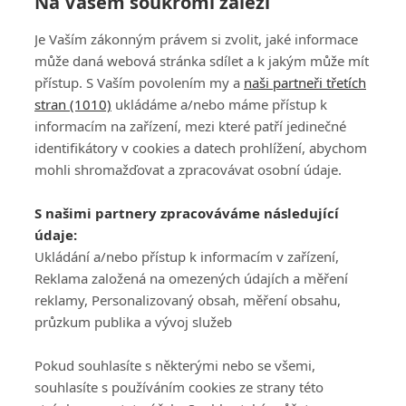
Na Vašem soukromí záleží
Je Vaším zákonným právem si zvolit, jaké informace
195
196
197
198
199
200
201
202
203
204
může daná webová stránka sdílet a k jakým může mít
přístup. S Vaším povolením my a
naši partneři třetích
stran (1010)
ukládáme a/nebo máme přístup k
informacím na zařízení, mezi které patří jedinečné
identifikátory v cookies a datech prohlížení, abychom
mohli shromažďovat a zpracovávat osobní údaje.
Adresa
S našimi partnery zpracováváme následující
ATV CZ, s.r.o.
údaje:
Olbrachtova 1980/5
Všeobecné obchodní
Ukládání a/nebo přístup k informacím v zařízení,
140 00 Praha 4
podmínky služby
Reklama založená na omezených údajích a měření
GolfExtra.cz Premium
reklamy, Personalizovaný obsah, měření obsahu,
Podmínky zpracování
průzkum publika a vývoj služeb
osobních údajů při
užívání platformy
Pokud souhlasíte s některými nebo se všemi,
GolfExtra
souhlasíte s používáním cookies ze strany této
Ceník GolfExtra.cz