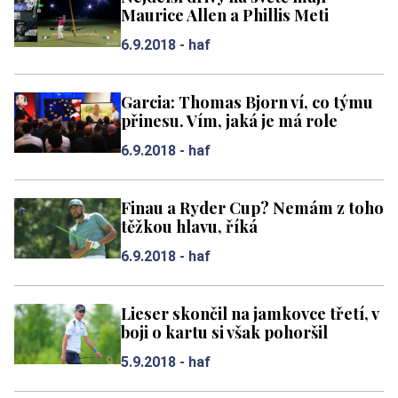
Maurice Allen a Phillis Meti
6.9.2018 -
haf
Garcia: Thomas Bjorn ví, co týmu
přinesu. Vím, jaká je má role
6.9.2018 -
haf
Finau a Ryder Cup? Nemám z toho
těžkou hlavu, říká
6.9.2018 -
haf
Lieser skončil na jamkovce třetí, v
boji o kartu si však pohoršil
5.9.2018 -
haf