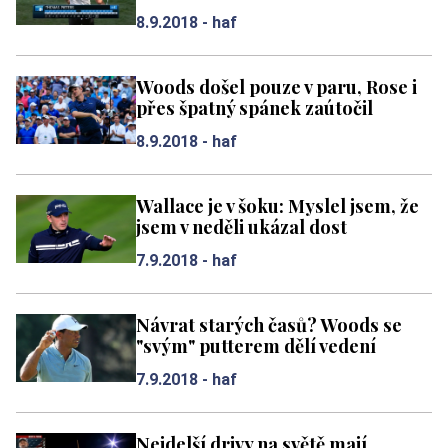
8.9.2018 -
haf
Woods došel pouze v paru, Rose i
přes špatný spánek zaútočil
8.9.2018 -
haf
Wallace je v šoku: Myslel jsem, že
jsem v neděli ukázal dost
7.9.2018 -
haf
Návrat starých časů? Woods se
"svým" putterem dělí vedení
7.9.2018 -
haf
Nejdelší drivy na světě mají