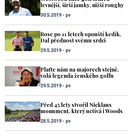
levnější, širší jamky, nižší roughy
30.5.2019 -
pv
Rose po 11 letech opouští kedík.
Dal přednost svému srdci
29.5.2019 -
pv
Plaťte nám na majorech stejně,
volá legenda ženského golfu
29.5.2019 -
pv
Před 45 lety stvořil Nicklaus
monument, který uctívá i Woods
28.5.2019 -
pv