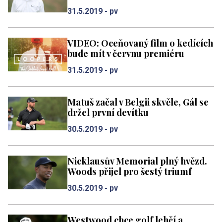
31.5.2019 -
pv
VIDEO: Oceňovaný film o kedících
bude mít v červnu premiéru
31.5.2019 -
pv
Matuš začal v Belgii skvěle, Gál se
držel první devítku
30.5.2019 -
pv
Nicklausův Memorial plný hvězd.
Woods přijel pro šestý triumf
30.5.2019 -
pv
Westwood chce golf lehčí a