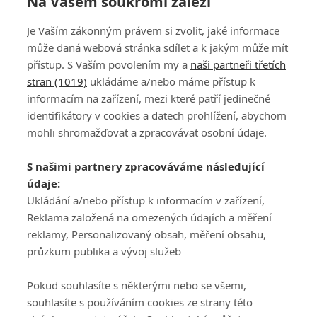
Na Vašem soukromí záleží
Je Vaším zákonným právem si zvolit, jaké informace
214
215
216
217
218
219
220
221
222
223
může daná webová stránka sdílet a k jakým může mít
přístup. S Vaším povolením my a
naši partneři třetích
stran (1019)
ukládáme a/nebo máme přístup k
informacím na zařízení, mezi které patří jedinečné
identifikátory v cookies a datech prohlížení, abychom
mohli shromažďovat a zpracovávat osobní údaje.
Adresa
S našimi partnery zpracováváme následující
ATV CZ, s.r.o.
údaje:
Olbrachtova 1980/5
Všeobecné obchodní
Ukládání a/nebo přístup k informacím v zařízení,
140 00 Praha 4
podmínky služby
Reklama založená na omezených údajích a měření
GolfExtra.cz Premium
reklamy, Personalizovaný obsah, měření obsahu,
Podmínky zpracování
průzkum publika a vývoj služeb
osobních údajů při
užívání platformy
Pokud souhlasíte s některými nebo se všemi,
GolfExtra
souhlasíte s používáním cookies ze strany této
Ceník GolfExtra.cz