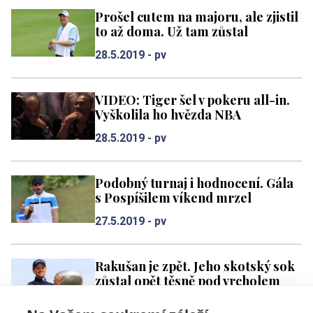
Prošel cutem na majoru, ale zjistil
to až doma. Už tam zůstal
28.5.2019 -
pv
VIDEO: Tiger šel v pokeru all-in.
Vyškolila ho hvězda NBA
28.5.2019 -
pv
Podobný turnaj i hodnocení. Gála
s Pospíšilem víkend mrzel
27.5.2019 -
pv
Rakušan je zpět. Jeho skotský sok
zůstal opět těsně pod vrcholem
26.5.2019 -
pv