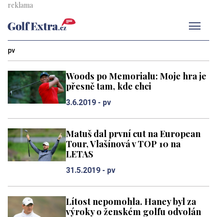
Men
pv
Woods po Memorialu: Moje hra je
přesně tam, kde chci
3.6.2019 -
pv
Matuš dal první cut na European
Tour, Vlašínová v TOP 10 na
LETAS
31.5.2019 -
pv
Lítost nepomohla. Haney byl za
výroky o ženském golfu odvolán