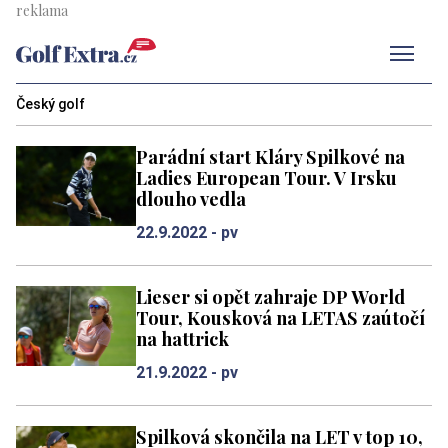
Men
Český golf
Parádní start Kláry Spilkové na
Ladies European Tour. V Irsku
dlouho vedla
22.9.2022 -
pv
Lieser si opět zahraje DP World
Tour, Kousková na LETAS zaútočí
na hattrick
21.9.2022 -
pv
Spilková skončila na LET v top 10,