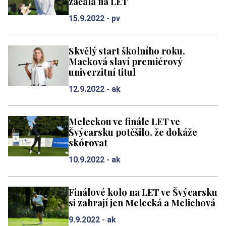
začala na LET
15.9.2022 -
pv
Skvělý start školního roku.
Macková slaví premiérový
univerzitní titul
12.9.2022 -
ak
Meleckou ve finále LET ve
Švýcarsku potěšilo, že dokáže
skórovat
10.9.2022 -
ak
Finálové kolo na LET ve Švýcarsku
si zahrají jen Melecká a Melichová
9.9.2022 -
ak