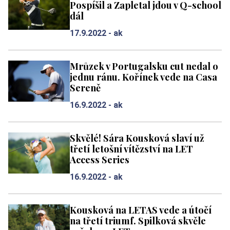
Pospíšil a Zapletal jdou v Q-school
dál
17.9.2022 -
ak
Mrůzek v Portugalsku cut nedal o
jednu ránu. Kořínek vede na Casa
Sereně
16.9.2022 -
ak
Skvělé! Sára Kousková slaví už
třetí letošní vítězství na LET
Access Series
16.9.2022 -
ak
Kousková na LETAS vede a útočí
na třetí triumf. Spilková skvěle