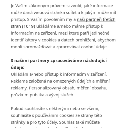
Je Vaším zákonným právem si zvolit, jaké informace
129
130
131
132
133
134
135
136
137
138
může daná webová stránka sdílet a k jakým může mít
přístup. S Vaším povolením my a
naši partneři třetích
stran (1019)
ukládáme a/nebo máme přístup k
informacím na zařízení, mezi které patří jedinečné
identifikátory v cookies a datech prohlížení, abychom
mohli shromažďovat a zpracovávat osobní údaje.
Adresa
S našimi partnery zpracováváme následující
ATV CZ, s.r.o.
údaje:
Olbrachtova 1980/5
Všeobecné obchodní
Ukládání a/nebo přístup k informacím v zařízení,
140 00 Praha 4
podmínky služby
Reklama založená na omezených údajích a měření
GolfExtra.cz Premium
reklamy, Personalizovaný obsah, měření obsahu,
Podmínky zpracování
průzkum publika a vývoj služeb
osobních údajů při
užívání platformy
Pokud souhlasíte s některými nebo se všemi,
GolfExtra
souhlasíte s používáním cookies ze strany této
Ceník GolfExtra.cz
stránky a pro tyto účely. Souhlas také můžete
Premium