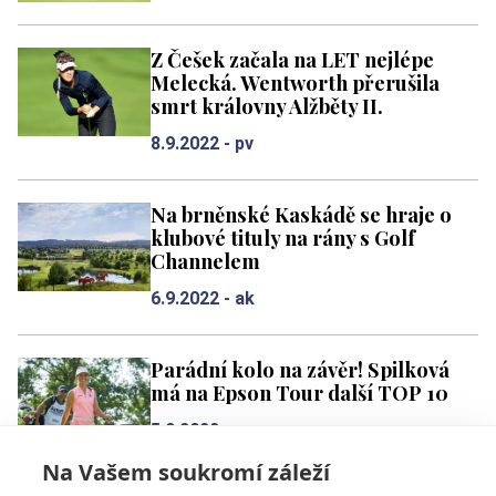
Z Češek začala na LET nejlépe
Melecká. Wentworth přerušila
smrt královny Alžběty II.
8.9.2022 -
pv
Na brněnské Kaskádě se hraje o
klubové tituly na rány s Golf
Channelem
6.9.2022 -
ak
Parádní kolo na závěr! Spilková
má na Epson Tour další TOP 10
5.9.2022 -
pv
Na Vašem soukromí záleží