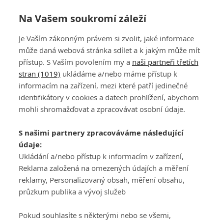
4.7.2026 -
Komerční sdělení
Na Vašem soukromí záleží
Je Vaším zákonným právem si zvolit, jaké informace
2
3
4
5
6
7
8
9
10
11
může daná webová stránka sdílet a k jakým může mít
přístup. S Vaším povolením my a
naši partneři třetích
stran (1019)
ukládáme a/nebo máme přístup k
informacím na zařízení, mezi které patří jedinečné
identifikátory v cookies a datech prohlížení, abychom
mohli shromažďovat a zpracovávat osobní údaje.
Adresa
S našimi partnery zpracováváme následující
ATV CZ, s.r.o.
údaje:
Olbrachtova 1980/5
Všeobecné obchodní
Ukládání a/nebo přístup k informacím v zařízení,
140 00 Praha 4
podmínky služby
Reklama založená na omezených údajích a měření
GolfExtra.cz Premium
reklamy, Personalizovaný obsah, měření obsahu,
Podmínky zpracování
průzkum publika a vývoj služeb
osobních údajů při
užívání platformy
Pokud souhlasíte s některými nebo se všemi,
GolfExtra