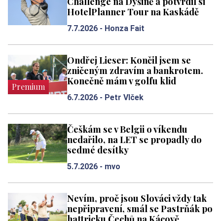
Challenge na Dýšině a potvrdil si
HotelPlanner Tour na Kaskádě
7.7.2026 -
Honza Fait
Ondřej Lieser: Končil jsem se
zničeným zdravím a bankrotem.
Konečně mám v golfu klid
Premium
6.7.2026 -
Petr Vlček
Češkám se v Belgii o víkendu
nedařilo, na LET se propadly do
sedmé desítky
5.7.2026 -
mvo
Nevím, proč jsou Slováci vždy tak
nepřipravení, smál se Pastrňák po
hattricku Čechů na Kácově