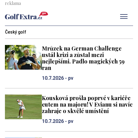
Men
Český golf
Mrůzek na German Challenge
ustál krizi a zůstal mezi
nejlepšími. Padlo magických 59
ran
10.7.2026 -
pv
Kousková prošla poprvé v kariéře
cutem na majoru! V Evianu si navíc
zahraje o skvělé umístění
10.7.2026 -
pv