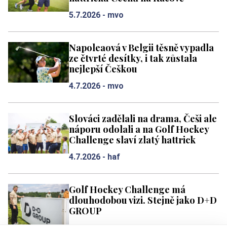
5.7.2026 -
mvo
Napoleaová v Belgii těsně vypadla
ze čtvrté desítky, i tak zůstala
nejlepší Češkou
4.7.2026 -
mvo
Slováci zadělali na drama, Češi ale
náporu odolali a na Golf Hockey
Challenge slaví zlatý hattrick
4.7.2026 -
haf
Golf Hockey Challenge má
dlouhodobou vizi. Stejně jako D+D
GROUP