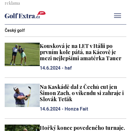
Men
Český golf
Kousková je na LET v Itálii po
prvním kole pátá, na Kácově je
mezi nejlepšími amatérka Tauer
14.6.2024 -
haf
Na Kaskádě dal z Čechů cut jen
Šimon Zach, o víkendu si zahraje i
Slovák Teťák
14.6.2024 -
Honza Fait
Hořký konec povedeného turnaje.