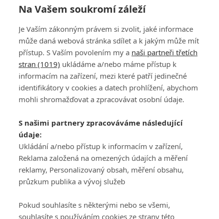
Na Vašem soukromí záleží
Je Vaším zákonným právem si zvolit, jaké informace
85
86
87
88
89
90
91
92
93
94
může daná webová stránka sdílet a k jakým může mít
přístup. S Vaším povolením my a
naši partneři třetích
stran (1019)
ukládáme a/nebo máme přístup k
informacím na zařízení, mezi které patří jedinečné
identifikátory v cookies a datech prohlížení, abychom
mohli shromažďovat a zpracovávat osobní údaje.
Adresa
S našimi partnery zpracováváme následující
ATV CZ, s.r.o.
údaje:
Olbrachtova 1980/5
Všeobecné obchodní
Ukládání a/nebo přístup k informacím v zařízení,
140 00 Praha 4
podmínky služby
Reklama založená na omezených údajích a měření
GolfExtra.cz Premium
reklamy, Personalizovaný obsah, měření obsahu,
Podmínky zpracování
průzkum publika a vývoj služeb
osobních údajů při
užívání platformy
Pokud souhlasíte s některými nebo se všemi,
GolfExtra
souhlasíte s používáním cookies ze strany této