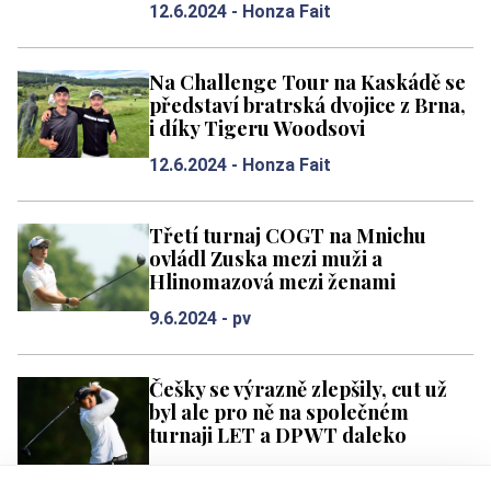
12.6.2024 -
Honza Fait
Na Challenge Tour na Kaskádě se
představí bratrská dvojice z Brna,
i díky Tigeru Woodsovi
12.6.2024 -
Honza Fait
Třetí turnaj COGT na Mnichu
ovládl Zuska mezi muži a
Hlinomazová mezi ženami
9.6.2024 -
pv
Češky se výrazně zlepšily, cut už
byl ale pro ně na společném
turnaji LET a DPWT daleko
7.6.2024 -
pv