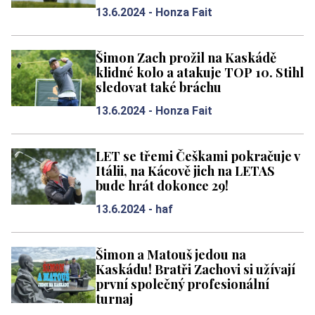
13.6.2024 -
Honza Fait
Šimon Zach prožil na Kaskádě
klidné kolo a atakuje TOP 10. Stihl
sledovat také bráchu
13.6.2024 -
Honza Fait
LET se třemi Češkami pokračuje v
Itálii, na Kácově jich na LETAS
bude hrát dokonce 29!
13.6.2024 -
haf
Šimon a Matouš jedou na
Kaskádu! Bratři Zachovi si užívají
první společný profesionální
turnaj