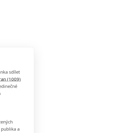
nka sdílet
tran (1009)
jedinečné
a
zených
 publika a