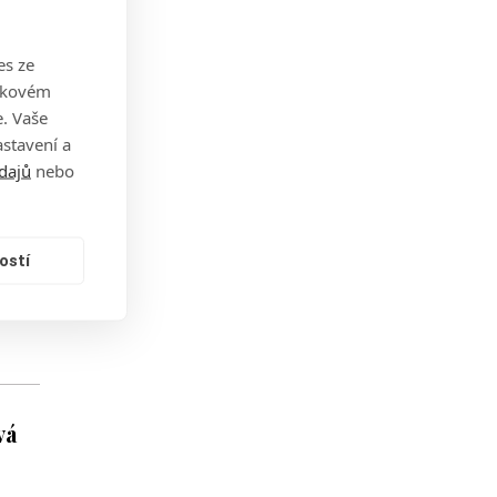
es ze
takovém
. Vaše
stavení a
dajů
nebo
ostí
vá