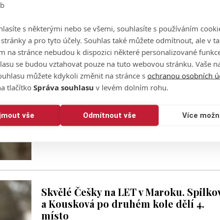
eb
lasíte s některými nebo se všemi, souhlasíte s používáním cooki
Kousková uhrála na LET v Maroku
o stránky a pro tyto účely. Souhlas také můžete odmítnout, ale v 
parádní výsledek! Spilková těsně za
m na stránce nebudou k dispozici některé personalizované funkce
TOP 10
lasu se budou vztahovat pouze na tuto webovou stránku. Vaše na
ouhlasu můžete kdykoli změnit na stránce s
ochranou osobních ú
24.2.2024 -
pv
a tlačítko
Správa souhlasu
v levém dolním rohu.
ijmout vše
Odmítnout vše
Více možn
Skvělé Češky na LET v Maroku. Spilko
a Kousková po druhém kole dělí 4.
místo