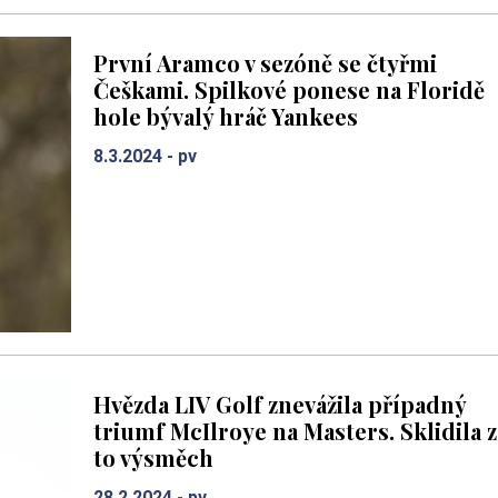
První Aramco v sezóně se čtyřmi
Češkami. Spilkové ponese na Floridě
hole bývalý hráč Yankees
8.3.2024 -
pv
Hvězda LIV Golf znevážila případný
triumf McIlroye na Masters. Sklidila z
to výsměch
28.2.2024 -
pv