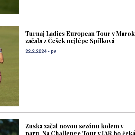
Turnaj Ladies European Tour v Maro
začala z Češek nejlépe Spilková
22.2.2024 -
pv
Zuska začal novou sezónu kolem v
paru. Na Challenge Tour v JAR ho ček