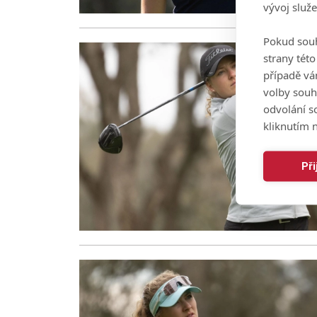
vývoj služ
Pokud souh
strany tét
případě vá
volby souh
odvolání s
kliknutím n
Př