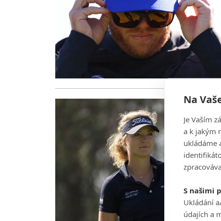
Na Vaše
Je Vaším z
a k jakým 
ukládáme a
identifiká
zpracováva
S našimi 
Ukládání a
údajích a 