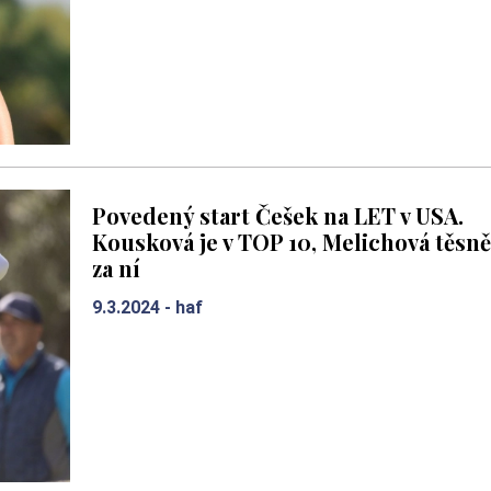
Povedený start Češek na LET v USA.
Kousková je v TOP 10, Melichová těsně
za ní
9.3.2024 -
haf