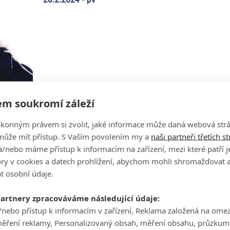
m soukromí záleží
Kousková po skvělém začátku sezóny:
ákonným právem si zvolit, jaké informace může daná webová strá
Nezbývá, než se pousmát
může mít přístup. S Vaším povolením my a
naši partneři třetích s
25.2.2024 -
pv
/nebo máme přístup k informacím na zařízení, mezi které patří 
tory v cookies a datech prohlížení, abychom mohli shromažďovat 
t osobní údaje.
partnery zpracováváme následující údaje:
/nebo přístup k informacím v zařízení, Reklama založená na ome
měření reklamy, Personalizovaný obsah, měření obsahu, průzkum