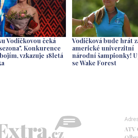
su Vodičkovou čeká
Vodičková bude hrát z
 sezona". Konkurence
americké univerzitní
bojím, vzkazuje 18letá
národní šampionky! U
ka
se Wake Forest
Adre
ATV C
Olbr