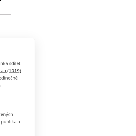
nka sdílet
tran (1019)
lech
jedinečné
ran.
a
 do
zených
át
 publika a