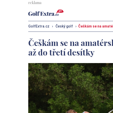
GolfExtra.cz
›
Český golf
›
Češkám se na amatér
Češkám se na amatérs
až do třetí desítky