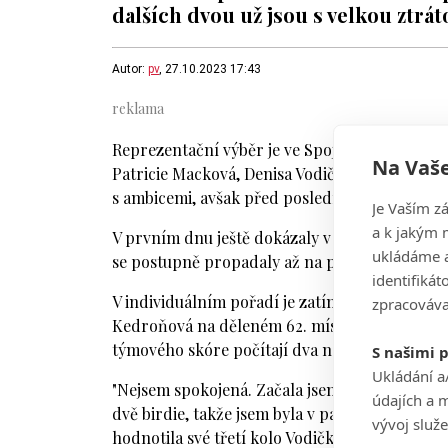
dalších dvou už jsou s velkou ztrát
Autor:
pv
, 27.10.2023 17:43
Reprezentační výběr je ve Spojených arabskýc
Na Vaše
Patricie Macková, Denisa Vodičková a Veronik
s ambicemi, avšak před posledním hracím dnem 
Je Vaším z
a k jakým 
V prvním dnu ještě dokázaly v silné konkurenc
ukládáme a
se postupně propadaly až na průběžné 28. míst
identifiká
V individuálním pořadí je zatím nejlepší z Češe
zpracováva
Kedroňová na děleném 62. místě (+5, 73, 75, 73)
týmového skóre počítají dva nejlepší výsledky
S našimi 
Ukládání a
"Nejsem spokojená. Začala jsem docela dobře, 
údajích a 
dvě birdie, takže jsem byla v paru, ale pak js
vývoj služ
hodnotila své třetí kolo Vodičková pro sociáln