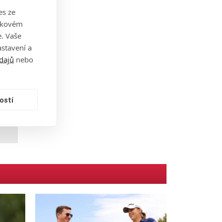
es ze
ého
takovém
. Vaše
stavení a
dajů
nebo
ostí