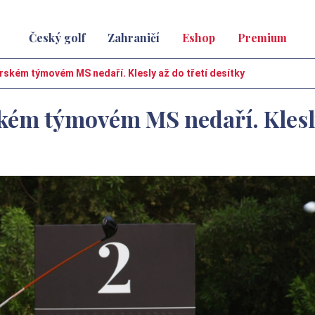
Český golf
Zahraničí
Eshop
Premium
ském týmovém MS nedaří. Klesly až do třetí desítky
kém týmovém MS nedaří. Klesl