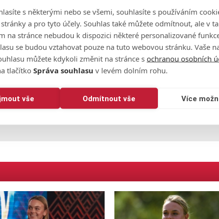
lasíte s některými nebo se všemi, souhlasíte s používáním cooki
šit,"
řekla směrem k finálovému dni hvězda letošního vítězn
o stránky a pro tyto účely. Souhlas také můžete odmítnout, ale v 
m na stránce nebudou k dispozici některé personalizované funkce
lasu se budou vztahovat pouze na tuto webovou stránku. Vaše na
ouhlasu můžete kdykoli změnit na stránce s
ochranou osobních ú
a tlačítko
Správa souhlasu
v levém dolním rohu.
ijmout vše
Odmítnout vše
Více možn