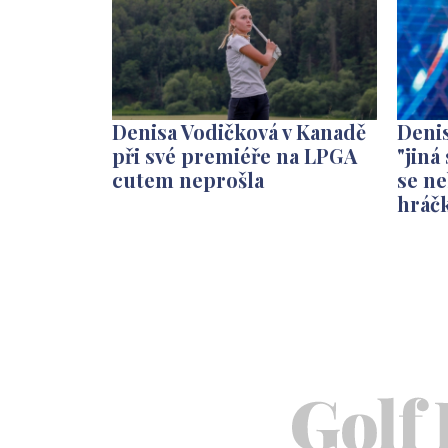
Denisa Vodičková v Kanadě
Deni
při své premiéře na LPGA
"jiná
cutem neprošla
se ne
hráč