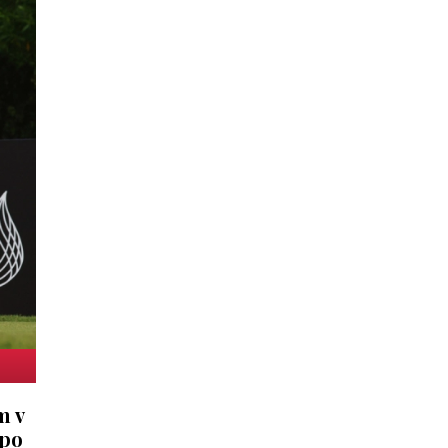
m v
 po