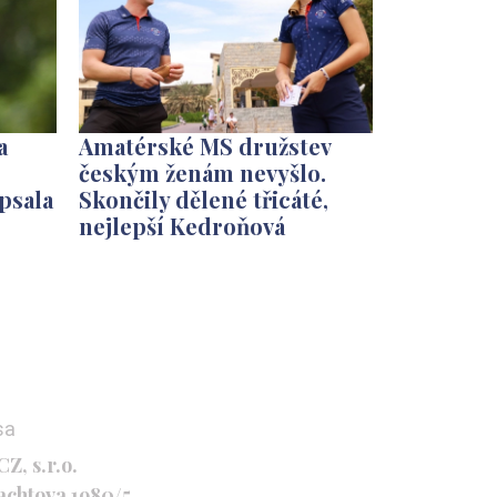
a
Amatérské MS družstev
českým ženám nevyšlo.
psala
Skončily dělené třicáté,
nejlepší Kedroňová
sa
Z, s.r.o.
achtova 1980/5