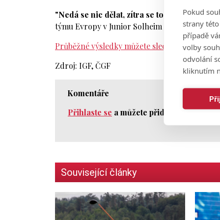
Pokud souh
"Nedá se nic dělat, zítra se to pokusíme vylep
strany tét
týmu Evropy v Junior Solheim Cupu.
případě vá
Průběžné výsledky můžete sledovat zde.
volby souh
odvolání s
Zdroj: IGF, ČGF
kliknutím n
Komentáře
Př
Přihlaste se
a můžete přidat komentář.
Související články