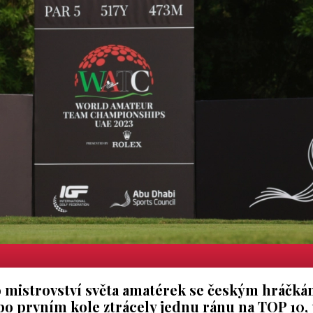
mistrovství světa amatérek se českým hráčká
po prvním kole ztrácely jednu ránu na TOP 10,