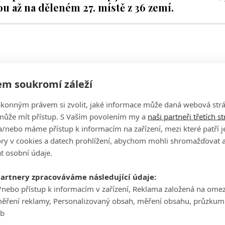
ou až na děleném 27. místě z 36 zemí.
h emirátech v silném složení nejlepších českých amatérek.
m soukromí záleží
a Kedroňová odjely do proslulého Abú Dhabí Golf Clubu
už je zřejmé, že se jim je nepodaří naplnit.
ákonným právem si zvolit, jaké informace může daná webová strá
může mít přístup. S Vaším povolením my a
naši partneři třetích s
i nejlepších amatérek světa držet krok, ale v dalších dvou ko
/nebo máme přístup k informacím na zařízení, mezi které patří 
o, když se skóre +8 ztrácí na vedoucí Španělky a Korejky 25 
tory v cookies a datech prohlížení, abychom mohli shromažďovat 
k Macková na děleném 58. místě (+4, 71, 73 a 76 ran), dále
t osobní údaje.
 a Vodičková na děleném 70. místě (+7, 72, 75, 76). Každý den se
.
partnery zpracováváme následující údaje:
/nebo přístup k informacím v zařízení, Reklama založená na ome
ale pak jsem dala double bogey na šestce. Pak se mi povedlo d
měření reklamy, Personalizovaný obsah, měření obsahu, průzkum
em dala další dva dably, takže se mi to dneska moc nepovedlo,"
eb
í sítě České golfové federace.