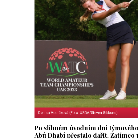
Denisa Vodičková (Foto: USGA/Steven Gibbons).
Po slibném úvodním dni týmového 
Abú Dhabí přestalo dařit. Zatímco 