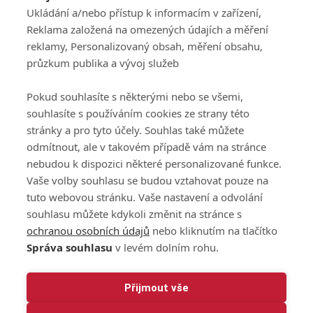
Všeobecné obchodní
Ukládání a/nebo přístup k informacím v zařízení,
140 00 Praha 4
podmínky služby
Reklama založená na omezených údajích a měření
GolfExtra.cz Premium
reklamy, Personalizovaný obsah, měření obsahu,
Podmínky zpracování
průzkum publika a vývoj služeb
osobních údajů při
užívání platformy
Pokud souhlasíte s některými nebo se všemi,
GolfExtra
souhlasíte s používáním cookies ze strany této
Ceník GolfExtra.cz
stránky a pro tyto účely. Souhlas také můžete
Premium
odmítnout, ale v takovém případě vám na stránce
Doporučené odkazy
nebudou k dispozici některé personalizované funkce.
Vaše volby souhlasu se budou vztahovat pouze na
tuto webovou stránku. Vaše nastavení a odvolání
souhlasu můžete kdykoli změnit na stránce s
Editor
Obchod
ochranou osobních údajů
nebo kliknutím na tlačítko
Honza Fait
Edita Hanušová
Správa souhlasu
v levém dolním rohu.
+420 723 898 969
+420 724 150 784
fait@golfextra.cz
hanusova@relmost.cz
Marketing
Přijmout vše
Pavel Poulíček