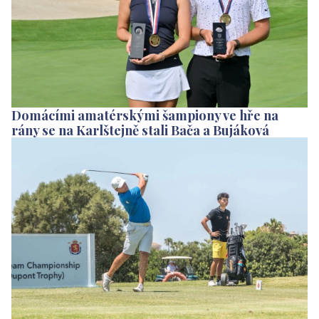
Domácími amatérskými šampiony ve hře na
rány se na Karlštejně stali Bača a Bujáková