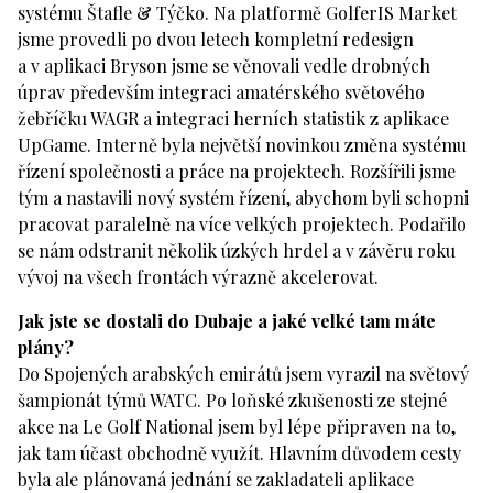
systému Štafle & Týčko. Na platformě GolferIS Market
jsme provedli po dvou letech kompletní redesign
a v aplikaci Bryson jsme se věnovali vedle drobných
úprav především integraci amatérského světového
žebříčku WAGR a integraci herních statistik z aplikace
UpGame. Interně byla největší novinkou změna systému
řízení společnosti a práce na projektech. Rozšířili jsme
tým a nastavili nový systém řízení, abychom byli schopni
pracovat paralelně na více velkých projektech. Podařilo
se nám odstranit několik úzkých hrdel a v závěru roku
vývoj na všech frontách výrazně akcelerovat.
Jak jste se dostali do Dubaje a jaké velké tam máte
plány?
Do Spojených arabských emirátů jsem vyrazil na světový
šampionát týmů WATC. Po loňské zkušenosti ze stejné
akce na Le Golf National jsem byl lépe připraven na to,
jak tam účast obchodně využít. Hlavním důvodem cesty
byla ale plánovaná jednání se zakladateli aplikace