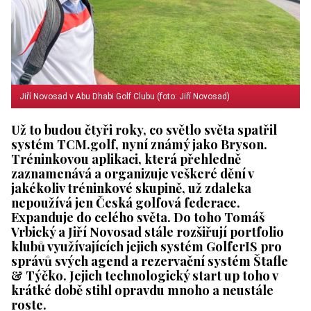
Jiří Novosad v Abu Dhabi Golf Clubu (foto: Jiří Novosad)
Už to budou čtyři roky, co světlo světa spatřil
systém TCM.golf, nyní známý jako Bryson.
Tréninkovou aplikaci, která přehledně
zaznamenává a organizuje veškeré dění v
jakékoliv tréninkové skupině, už zdaleka
nepoužívá jen Česká golfová federace.
Expanduje do celého světa. Do toho Tomáš
Vrbický a Jiří Novosad stále rozšiřují portfolio
klubů využívajících jejich systém GolferIS pro
správů svých agend a rezervační systém Štafle
& Týčko. Jejich technologický start up toho v
krátké době stihl opravdu mnoho a neustále
roste.