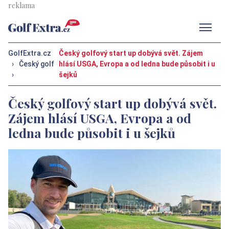
Men
GolfExtra.cz
Český golfový start up dobývá svět. Zájem
›
Český golf
hlásí USGA, Evropa a od ledna bude působit i u
›
šejků
Český golfový start up dobývá svět.
Zájem hlásí USGA, Evropa a od
ledna bude působit i u šejků