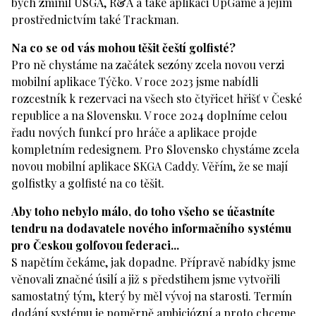
bych zmínil USGA, R&A a také aplikaci UpGame a jejím
prostřednictvím také Trackman.
Na co se od vás mohou těšit čeští golfisté?
Pro ně chystáme na začátek sezóny zcela novou verzi
mobilní aplikace Týčko. V roce 2023 jsme nabídli
rozcestník k rezervaci na všech sto čtyřicet hřišť v České
republice a na Slovensku. V roce 2024 doplníme celou
řadu nových funkcí pro hráče a aplikace projde
kompletním redesignem. Pro Slovensko chystáme zcela
novou mobilní aplikace SKGA Caddy. Věřím, že se mají
golfistky a golfisté na co těšit.
Aby toho nebylo málo, do toho všeho se účastníte
tendru na dodavatele nového informačního systému
pro Českou golfovou federaci...
S napětím čekáme, jak dopadne. Přípravě nabídky jsme
věnovali značné úsilí a již s předstihem jsme vytvořili
samostatný tým, který by měl vývoj na starosti. Termín
dodání systému je poměrně ambiciózní a proto chceme