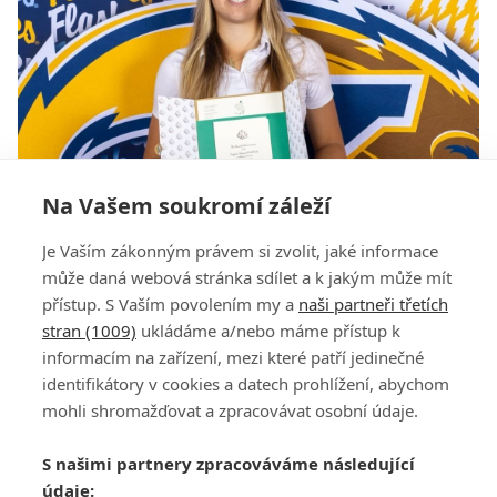
Na Vašem soukromí záleží
Blázen, co skákal za sklem radostí. Kedroňová
Je Vaším zákonným právem si zvolit, jaké informace
si splnila obří sen a zahraje si ve slavné Augustě
může daná webová stránka sdílet a k jakým může mít
přístup. S Vaším povolením my a
naši partneři třetích
stran (1009)
ukládáme a/nebo máme přístup k
informacím na zařízení, mezi které patří jedinečné
identifikátory v cookies a datech prohlížení, abychom
mohli shromažďovat a zpracovávat osobní údaje.
Adresa
S našimi partnery zpracováváme následující
ATV CZ, s.r.o.
údaje:
Olbrachtova 1980/5