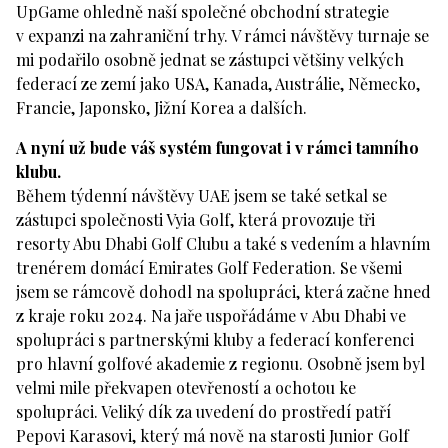
UpGame ohledně naší společné obchodní strategie
v expanzi na zahraniční trhy. V rámci návštěvy turnaje se
mi podařilo osobně jednat se zástupci většiny velkých
federací ze zemí jako USA, Kanada, Austrálie, Německo,
Francie, Japonsko, Jižní Korea a dalších.
A nyní už bude váš systém fungovat i v rámci tamního
klubu.
Během týdenní návštěvy UAE jsem se také setkal se
zástupci společnosti Vyia Golf, která provozuje tři
resorty Abu Dhabi Golf Clubu a také s vedením a hlavním
trenérem domácí Emirates Golf Federation. Se všemi
jsem se rámcově dohodl na spolupráci, která začne hned
z kraje roku 2024. Na jaře uspořádáme v Abu Dhabi ve
spolupráci s partnerskými kluby a federací konferenci
pro hlavní golfové akademie z regionu. Osobně jsem byl
velmi mile překvapen otevřeností a ochotou ke
spolupráci. Veliký dík za uvedení do prostředí patří
Pepovi Karasovi, který má nově na starosti Junior Golf