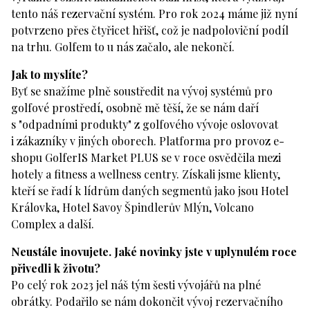
tento náš rezervační systém. Pro rok 2024 máme již nyní
potvrzeno přes čtyřicet hřišť, což je nadpoloviční podíl
na trhu. Golfem to u nás začalo, ale nekončí.
Jak to myslíte?
Byť se snažíme plně soustředit na vývoj systémů pro
golfové prostředí, osobně mě těší, že se nám daří
s "odpadními produkty" z golfového vývoje oslovovat
i zákazníky v jiných oborech. Platforma pro provoz e-
shopu GolferIS Market PLUS se v roce osvědčila mezi
hotely a fitness a wellness centry. Získali jsme klienty,
kteří se řadí k lídrům daných segmentů jako jsou Hotel
Královka, Hotel Savoy Špindlerův Mlýn, Volcano
Complex a další.
Neustále inovujete. Jaké novinky jste v uplynulém roce
přivedli k životu?
Po celý rok 2023 jel náš tým šesti vývojářů na plné
obrátky. Podařilo se nám dokončit vývoj rezervačního