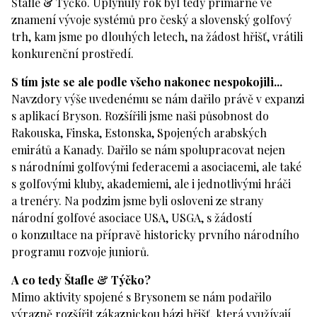
Štafle & Týčko. Uplynulý rok byl tedy primárně ve
znamení vývoje systémů pro český a slovenský golfový
trh, kam jsme po dlouhých letech, na žádost hřišť, vrátili
konkurenční prostředí.
S tím jste se ale podle všeho nakonec nespokojili...
Navzdory výše uvedenému se nám dařilo právě v expanzi
s aplikací Bryson. Rozšířili jsme naši působnost do
Rakouska, Finska, Estonska, Spojených arabských
emirátů a Kanady. Dařilo se nám spolupracovat nejen
s národními golfovými federacemi a asociacemi, ale také
s golfovými kluby, akademiemi, ale i jednotlivými hráči
a trenéry. Na podzim jsme byli osloveni ze strany
národní golfové asociace USA, USGA, s žádostí
o konzultace na přípravě historicky prvního národního
programu rozvoje juniorů.
A co tedy Štafle & Týčko?
Mimo aktivity spojené s Brysonem se nám podařilo
výrazně rozšířit zákaznickou bázi hřišť, která využívají