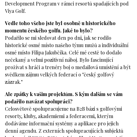
Development Program v rámci resortů spadajících pod
Viya Golf.
Vedle toho všeho jste byl osobně u historického
momentu českého golfu. Jaké to bylo?
Podařilo se mi sledovat den po dni, jak se rodilo
historické osmé místo našeho týmu mužů a individuální
osmé místo Filipa Jakubčíka. Celé mé cestě to dodalo
nečekaný a velmi pozitivní náboj. Bylo fascinující
prožívat s hráči a trenéry boj o medailová umístění a být
svědkem zájmu velkých federací o "český golfový
zázrak."
Ale zpátky k vašim projektům. S kým dalším se vám
podařilo navázat spolupráci?
Celosvětově spolupracujeme na B2B bázi s golfovými
resorty, kluby, akademiemi a federacemi, kterým
dodáváme informační systémy a aplikace pro jejich
denní agendu. Z externích spolupracujících subjektů