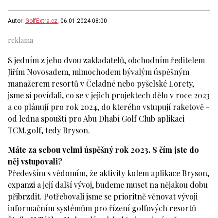
Autor:
GolfExtra.cz
, 06.01.2024 08:00
S jedním z jeho dvou zakladatelů, obchodním ředitelem
Jiřím Novosadem, mimochodem bývalým úspěšným
manažerem resortů v Čeladné nebo pyšelské Lorety,
jsme si povídali, co se v jejich projektech dělo v roce 2023
a co plánují pro rok 2024, do kterého vstupují raketově -
od ledna spouští pro Abu Dhabí Golf Club aplikaci
TCM.golf, tedy Bryson.
Máte za sebou velmi úspěšný rok 2023. S čím jste do
něj vstupovali?
Především s vědomím, že aktivity kolem aplikace Bryson,
expanzi a její další vývoj, budeme muset na nějakou dobu
přibrzdit. Potřebovali jsme se prioritně věnovat vývoji
informačním systémům pro řízení golfových resortů