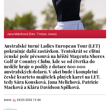
Jana Melichová (foto: Tristan Jones).
Australské turné Ladies European Tour (LET)
pokračuje další zastávkou. Tentokrát se elitní
ženské pole přesouvá na hřiště Magenta Shores
Golf & Country Clubu, kde se od čtvrtka do
neděle hraje o podíly z dotace 600 000
australských dolarů. V akci bude i kompletní
české kvarteto majitelek plných karet na LET,
tedy Sára Kousková, Jana Melichová, Patricie
Macková a Klára Davidson Spilková.
Autor:
pv
, 04.03.2026 13:44