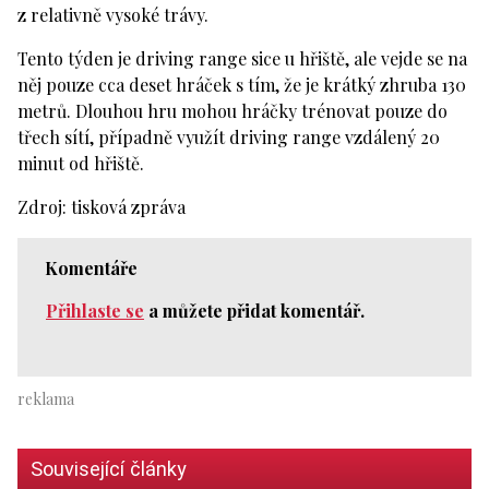
z relativně vysoké trávy.
Tento týden je driving range sice u hřiště, ale vejde se na
něj pouze cca deset hráček s tím, že je krátký zhruba 130
metrů. Dlouhou hru mohou hráčky trénovat pouze do
třech sítí, případně využít driving range vzdálený 20
minut od hřiště.
Zdroj: tisková zpráva
Komentáře
Přihlaste se
a můžete přidat komentář.
Související články