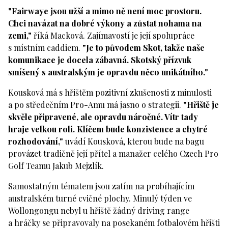
"Fairwaye jsou užší a mimo ně není moc prostoru.
Chci navázat na dobré výkony a zůstat nohama na
zemi,"
říká Macková. Zajímavostí je její spolupráce
s místním caddiem.
"Je to původem Skot, takže naše
komunikace je docela zábavná. Skotský přízvuk
smíšený s australským je opravdu něco unikátního."
Kousková má s hřištěm pozitivní zkušenosti z minulosti
a po středečním Pro-Amu má jasno o strategii.
"Hřiště je
skvěle připravené, ale opravdu náročné. Vítr tady
hraje velkou roli. Klíčem bude konzistence a chytré
rozhodování,"
uvádí Kousková, kterou bude na bagu
provázet tradičně její přítel a manažer celého Czech Pro
Golf Teamu Jakub Mejzlík.
Samostatným tématem jsou zatím na probíhajícím
australském turné cvičné plochy. Minulý týden ve
Wollongongu nebyl u hřiště žádný driving range
a hráčky se připravovaly na posekaném fotbalovém hřišti