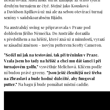
druhým turnajem ze čtyř. Stejně jako Kousková
a Davidson Spilková už má ale za sebou otevírací turnaj
sezóny v saúdskoarabsém Rijádu.
Na australský swing se připravovala v Praze pod
dohledem Jiřího Němečka. Do Austrálie dorazila
s předstihem a na hřiště, které zná už z minulosti, vyrazí
se zásadní změnou – novým putterem Scotty Cameron.
"Seděl mi jak na testování, tak při tréninku v Praze.
Vzala jsem ho tady na hřiště a chci mu dát šanci i při
turnajovém golfu,"
vysvětluje Melichová. Klíčem podle
ní budou právě greeny.
"Jsou ještě členitější než třeba
na Zbraslavi a bude hodně důležité, aby fungoval
putter."
Na bagu jí bude pomáhat místní caddie.