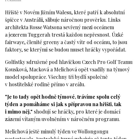
Hřiště v Novém Jižním Walesu, které patří k absolutní
špičce v Austrálii, slibuje náročnou prověrku. Links
architekta Rosse Watsona sevřený mezi oceánem
a jezerem Tuggerah trestá každou nepřesnost. Úzké
fairwaye, členité greeny a častý vítr od oceánu, to jsou
faktory, se kterými se budou muset hráčky vypořádat.
Golfistky sdružené pod hlavičkou Czech Pro Golf Teamu
Kousková, Macková a Melichová opět vsadily na týmový
model spolupráce. Všechny tři bydlí společně
v hostitelské rodině přímo v areálu.
"Je to tady opět hodně týmové, trávíme spolu celý
týden a pomáháme si jak s přípravou na hřišti, tak
i mimo něj,"
shodují se hráčky, pro které je domácí
zázemí vítaným uvolněním v náročném programu.
Melichová ještě minulý týden ve Wollongongu
nestartovala. Australské turné zahajuje až tento týden