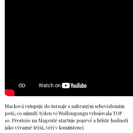
Macková vstupuje do turnaje s nabraným sebevědomím
poté, co minulý týden ve Wollongongu vybojovala TOP
10. Přestože na Magentě startuje poprvé a hřiště hodnotí
jako výrazně těžší, věří v konzistenci.