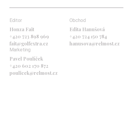
Editor
Obchod
Honza Fait
Edita Hanušová
+420 723 898 969
+420 724 150 784
fait@golfextra.cz
hanusova@relmost.cz
Marketing
Pavel Poulíček
+420 602 170 872
poulicek@relmost.cz