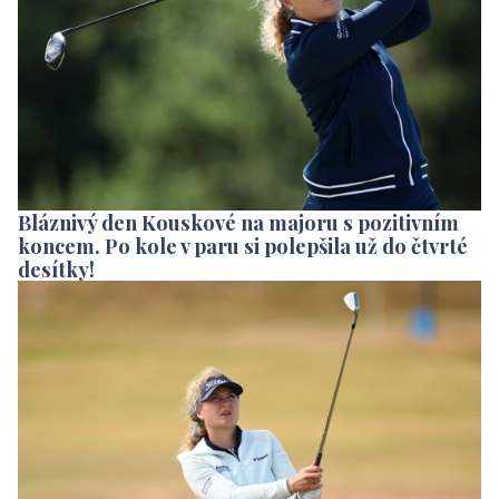
Bláznivý den Kouskové na majoru s pozitivním
koncem. Po kole v paru si polepšila už do čtvrté
desítky!