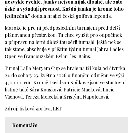
nezvykle rychlé. Jamky nejsou nijak dlouhé, ale zato
úzké a vyžadují přesnost. Každá jamka je kromě toho
jedinečná,"
dodala hrající česká golfová legenda.
Maroko je pro ni předposledním turnajem před delší
plánovanou přestávkou. Tu chce využít pro odpočinek
a přípravu na letní důležitou sérii turnajů. Ještě než se
tak stane, absolvuje v příštím týdnu turnaj Jabra Ladies
Open ve francouzském Évian-les-Bains.
Turnaj Lalla Meryem Cup se hraje na tři kola od čtvrtka
21. do soboty 23. května 2026 o finanční odměnu ve výši
450 000 eur. Kromě Davidson Spilkové jsou ve startovní
listině také Sára Kousková, Patricie Macková, Lucie
Váchová, Tereza Melecká a Kristýna Napoleaová.
Zdroj: tisková zpráva, LET
Komentáře