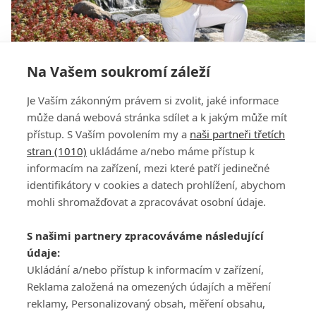
Na Vašem soukromí záleží
Ryu ovládla v Evianu po play off druhý major v
Je Vaším zákonným právem si zvolit, jaké informace
řadě. Kousková dohrála v šesté desítce
může daná webová stránka sdílet a k jakým může mít
přístup. S Vaším povolením my a
naši partneři třetích
stran (1010)
ukládáme a/nebo máme přístup k
informacím na zařízení, mezi které patří jedinečné
identifikátory v cookies a datech prohlížení, abychom
mohli shromažďovat a zpracovávat osobní údaje.
Adresa
S našimi partnery zpracováváme následující
ATV CZ, s.r.o.
údaje:
Olbrachtova 1980/5
Všeobecné obchodní
Ukládání a/nebo přístup k informacím v zařízení,
140 00 Praha 4
podmínky služby
Reklama založená na omezených údajích a měření
GolfExtra.cz Premium
reklamy, Personalizovaný obsah, měření obsahu,
Podmínky zpracování