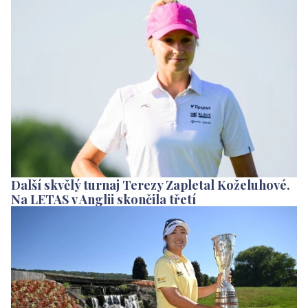
Další skvělý turnaj Terezy Zapletal Koželuhové.
Na LETAS v Anglii skončila třetí