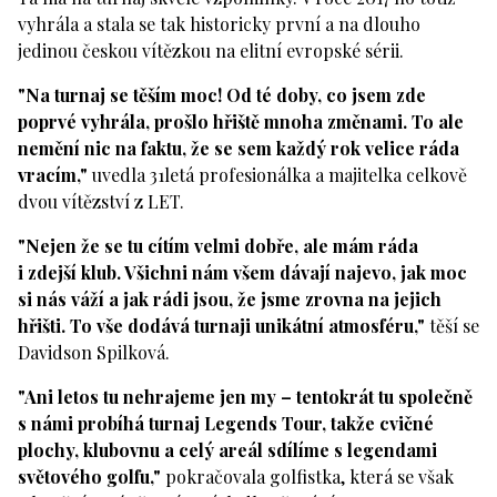
vyhrála a stala se tak historicky první a na dlouho
jedinou českou vítězkou na elitní evropské sérii.
"Na turnaj se těším moc! Od té doby, co jsem zde
poprvé vyhrála, prošlo hřiště mnoha změnami. To ale
nemění nic na faktu, že se sem každý rok velice ráda
vracím,"
uvedla 31letá profesionálka a majitelka celkově
dvou vítězství z LET.
"Nejen že se tu cítím velmi dobře, ale mám ráda
i zdejší klub. Všichni nám všem dávají najevo, jak moc
si nás váží a jak rádi jsou, že jsme zrovna na jejich
hřišti. To vše dodává turnaji unikátní atmosféru,"
těší se
Davidson Spilková.
"Ani letos tu nehrajeme jen my – tentokrát tu společně
s námi probíhá turnaj Legends Tour, takže cvičné
plochy, klubovnu a celý areál sdílíme s legendami
světového golfu,"
pokračovala golfistka, která se však