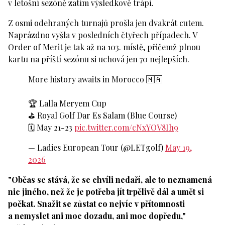
v letošní sezóně zatím výsledkově trápí.
Z osmi odehraných turnajů prošla jen dvakrát cutem.
Naprázdno vyšla v posledních čtyřech případech. V
Order of Merit je tak až na 103. místě, přičemž plnou
kartu na příští sezónu si uchová jen 70 nejlepších.
More history awaits in Morocco 🇲🇦
🏆 Lalla Meryem Cup
⛳️ Royal Golf Dar Es Salam (Blue Course)
🗓️ May 21-23
pic.twitter.com/cNxYOV8Ih9
— Ladies European Tour (@LETgolf)
May 19,
2026
"Občas se stává, že se chvíli nedaří, ale to neznamená
nic jiného, než že je potřeba jít trpělivě dál a umět si
počkat. Snažit se zůstat co nejvíc v přítomnosti
a nemyslet ani moc dozadu, ani moc dopředu,"