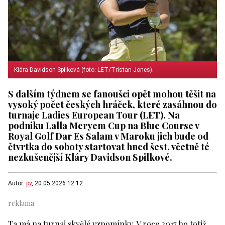
Klára Davidson Spilková (foto: LET/Tristan Jones).
S dalším týdnem se fanoušci opět mohou těšit na
vysoký počet českých hráček, které zasáhnou do
turnaje Ladies European Tour (LET). Na
podniku Lalla Meryem Cup na Blue Course v
Royal Golf Dar Es Salam v Maroku jich bude od
čtvrtka do soboty startovat hned šest, včetně té
nezkušenější Kláry Davidson Spilkové.
Autor:
pv
, 20.05.2026 12:12
Ta má na turnaj skvělé vzpomínky. V roce 2017 ho totiž