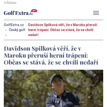
Men
GolfExtra.cz
Davidson Spilková věří, že v Maroku přeruší
›
Český golf
herní trápení: Občas se stává, že se chvíli
›
nedaří
Davidson Spilková věří, že v
Maroku přeruší herní trápení:
Občas se stává, že se chvíli nedaří