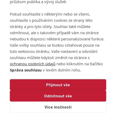
průzkum publika a vývoj služeb
osobních údajů při
užívání platformy
Pokud souhlasíte s některými nebo se všemi,
GolfExtra
souhlasíte s používáním cookies ze strany této
Ceník GolfExtra.cz
stránky a pro tyto účely. Souhlas také můžete
Premium
odmítnout, ale v takovém případě vám na stránce
Doporučené odkazy
nebudou k dispozici některé personalizované funkce.
Vaše volby souhlasu se budou vztahovat pouze na
tuto webovou stránku. Vaše nastavení a odvolání
souhlasu můžete kdykoli změnit na stránce s
Editor
Obchod
ochranou osobních údajů
nebo kliknutím na tlačítko
Honza Fait
Edita Hanušová
Správa souhlasu
v levém dolním rohu.
+420 723 898 969
+420 724 150 784
fait@golfextra.cz
hanusova@relmost.cz
Marketing
Přijmout vše
Pavel Poulíček
Odmítnout vše
+420 602 170 872
poulicek@relmost.cz
Více možností