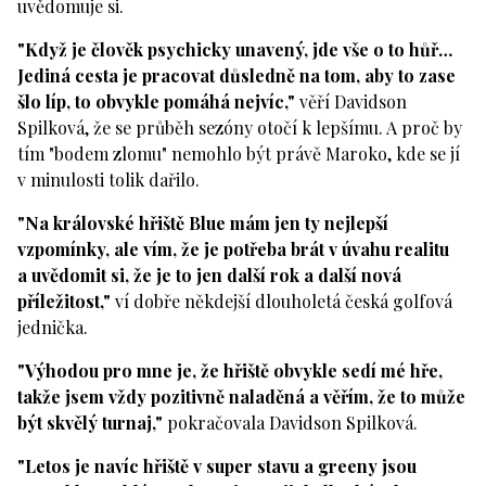
uvědomuje si.
"Když je člověk psychicky unavený, jde vše o to hůř…
Jediná cesta je pracovat důsledně na tom, aby to zase
šlo líp, to obvykle pomáhá nejvíc,"
věří Davidson
Spilková, že se průběh sezóny otočí k lepšímu. A proč by
tím "bodem zlomu" nemohlo být právě Maroko, kde se jí
v minulosti tolik dařilo.
"Na královské hřiště Blue mám jen ty nejlepší
vzpomínky, ale vím, že je potřeba brát v úvahu realitu
a uvědomit si, že je to jen další rok a další nová
příležitost,"
ví dobře někdejší dlouholetá česká golfová
jednička.
"Výhodou pro mne je, že hřiště obvykle sedí mé hře,
takže jsem vždy pozitivně naladěná a věřím, že to může
být skvělý turnaj,"
pokračovala Davidson Spilková.
"Letos je navíc hřiště v super stavu a greeny jsou