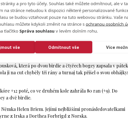
o stránky a pro tyto účely. Souhlas také můžete odmítnout, ale v 
m na stránce nebudou k dispozici některé personalizované funkce
Lucii Váchové. Ta se na tříparové pětce blýskla esem, ale ani 
lasu se budou vztahovat pouze na tuto webovou stránku. Vaše na
mohla. Kromě ní zahrála ještě jedno birdie, ale také osm bog
ouhlasu můžete kdykoli změnit na stránce s
ochranou osobních ú
kóre +6.
a tlačítko
Správa souhlasu
v levém dolním rohu.
va! The Czech rookie aces the par-3 5th at Evian 🎯
.com/YjVQXfwXyo
ijmout vše
Odmítnout vše
Více možn
y 29, 2026
ousková, která po dvou birdie a čtyřech bogey zapsala v pátek
a ji na cut chyběly tři rány a turnaj tak přišel o svou obhájky
kóre +12 poté, co ve druhém kole zahrála 80 ran (+9). Do
ey a dvě birdie.
e Němka Helen Briem. Jejími nejbližšími pronásledovatelkami
yrne z Irska a Dorthea Forbrigd z Norska.