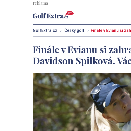
GolfExtra.cz
›
Český golf
›
Finále v Evianu si z
Finále v Evianu si zah
Davidson Spilková. Vác