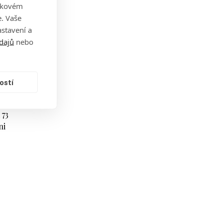
takovém
. Vaše
trefa
stavení a
ey
dajů
nebo
ostí
 73
ni