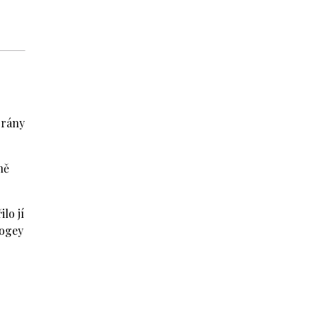
 rány
ně
lo jí
bogey