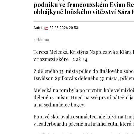
podniku ve francouzském Evian Res
obhájkyně loňského vítězství Sára
Autor:
pv
, 29.05.2026 20:53
Tereza Melecká, Kristýna Napoleaová a Klára 
v rozmezí skóre +2 až +4.
Z děleného 33. místa půjde do finálového sob
Davidson Spilková z děleného 57. místa, přičem
Melecká na tom byla po prvním kole velmi dobř
dělené 14. místo. Hned na své první páteční j
a na sedmnáctce bogey.
Poprvé skórovala osmnáctce, ale když na trojce
v leaderboardu přesně na hranici cutu, která by