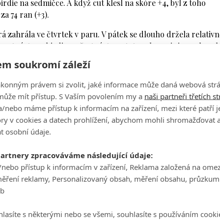
irdie na sedmičce. A když cut klesl na skóre +4, byl z toho
a 74 ran (+3).
á zahrála ve čtvrtek v paru. V pátek se dlouho držela relativn
atnáctce a birdie na šestnáctce a tuto sekvenci si zopakovala
m soukromí záleží
d par a další dvě rány přidala na své závěrečné čtrnáctce, kd
ákonným právem si zvolit, jaké informace může daná webová strá
+3) a tři rány nad par je i její turnajové skóre.
může mít přístup. S Vaším povolením my a
naši partneři třetích s
/nebo máme přístup k informacím na zařízení, mezi které patří 
lková, která také začínala z patnáctky. Na šestnáctce zahrála
tory v cookies a datech prohlížení, abychom mohli shromažďovat 
dvě bogey na dvojce a čtyřce. Birdie na sedmičce ale bylo nao
t osobní údaje.
n Spilková bogey, birdie a bogey a po dohrání se dívala na
partnery zpracováváme následující údaje:
v tu chvíli chyběla jediná rána, ale vše se pro ni v dobré obrát
/nebo přístup k informacím v zařízení, Reklama založená na ome
óre.
měření reklamy, Personalizovaný obsah, měření obsahu, průzkum
eb
 Mackové. Ta zahrála z Češek nejlepší druhé kolo za 71 ran, te
a v turnaji se skóre +5 těsně pod hranicí cutu. V pátek zahrála
lasíte s některými nebo se všemi, souhlasíte s používáním cooki