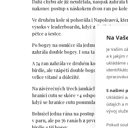
Další chybu ale již neudělala, naopak zahrála b
nakonec postup s náskokem dvou ran po kole z
Ve druhém kole si pohoršila i Napoleaová, kter
vysoko v leaderboardu, když zahrála bogey na p
pětce a šestce.
Na Vaše
Po bogey na osmičce šla jednu ránu na kolo na
Je Vaším z
zahrála double bogey. I ona tak zahrála 74 ran (
a k jakým 
ukládáme a
A 74 ran zahrála ve druhém kole i Davidson Spi
identifiká
birdie, ale vzápětí double bogey. Následovala 
zpracováva
velice vítané a důležité.
Na závěrečných třech jamkách zahrála Davidso
S našimi 
hranici cutu se skóre +4 odspodu. Na postup ji 
Ukládání a
když se hranice cutu posunula na právě její sk
údajích a 
vývoj služ
Bohužel jedna rána na postup chyběla Patricii
v paru, ale po 76 ranách z prvního kola skončil
Pokud souh
birdie a tři bogey.