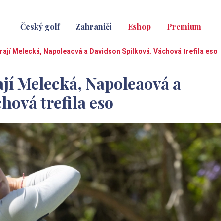
Český golf
Zahraničí
Eshop
Premium
ahrají Melecká, Napoleaová a Davidson Spilková. Váchová trefila eso
rají Melecká, Napoleaová a
hová trefila eso