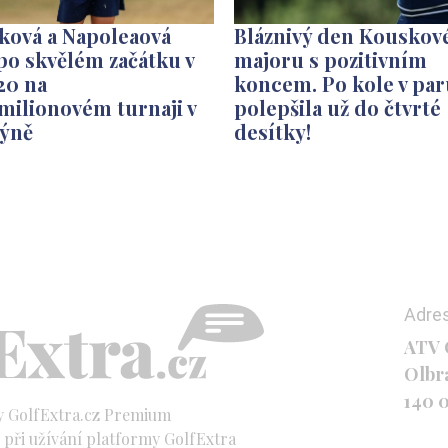
ková a Napoleaová
Bláznivý den Kouskov
po skvělém začátku v
majoru s pozitivním
20 na
koncem. Po kole v par
milionovém turnaji v
polepšila už do čtvrté
ýně
desítky!
Adre
ATV C
Olbr
140 
y GolfExtra.cz Premium
při užívání platformy GolfExtra