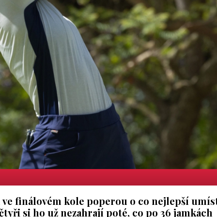
u ve finálovém kole poperou o co nejlepší umís
 čtyři si ho už nezahrají poté, co po 36 jamkách