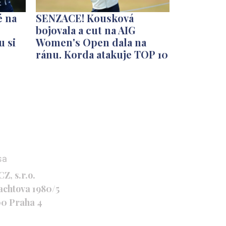
é na
SENZACE! Kousková
bojovala a cut na AIG
u si
Women's Open dala na
ránu. Korda atakuje TOP 10
sa
Z, s.r.o.
achtova 1980/5
00 Praha 4