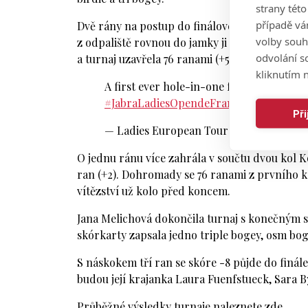
strany tét
případě vá
Dvě rány na postup do finálového kola chyběly 
volby souh
z odpaliště rovnou do jamky ji k postupu nepo
odvolání s
a turnaj uzavřela 76 ranami (+5) s konečným s
kliknutím n
A first ever hole-in-one for Lucie Vacho
#JabraLadiesOpendeFrance
pic.twitter
Př
— Ladies European Tour (@LETgolf)
Ma
O jednu ránu více zahrála v součtu dvou kol K
ran (+2). Dohromady se 76 ranami z prvního kol
vítězství už kolo před koncem.
Jana Melichová dokončila turnaj s konečným s
skórkarty zapsala jedno triple bogey, osm bog
S náskokem tří ran se skóre -8 půjde do finál
budou její krajanka Laura Fuenfstueck, Sara B
Průběžné výsledky turnaje naleznete zde.