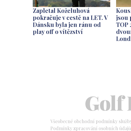
Zapletal Koželuhová
Kous
pokračuje v cestě na LET. V
jsou 
Dánsku byla jen ránu od
TOP 
play off o vítězství
dvou
Lond
Všeobecné obchodní podmínky služb
Podmínky zpracování osobních údajů 