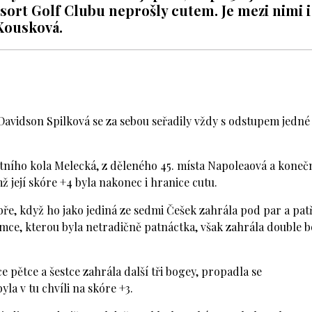
ort Golf Clubu neprošly cutem. Je mezi nimi i
 Kousková.
Davidson Spilková se za sebou seřadily vždy s odstupem jedné
otního kola Melecká, z děleného 45. místa Napoleaová a koneč
ž její skóre +4 byla nakonec i hranice cutu.
e, když ho jako jediná ze sedmi Češek zahrála pod par a patři
amce, kterou byla netradičně patnáctka, však zahrála double 
 pětce a šestce zahrála další tři bogey, propadla se
la v tu chvíli na skóre +3.