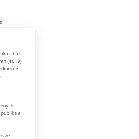
ě
 i na
e
nka sdílet
tran (1019)
jedinečné
a
pak
ilo,
zených
 publika a
dy
 tři
es ze