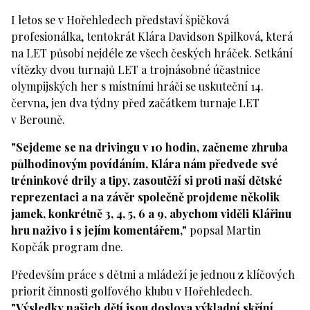
I letos se v Hořehledech představí špičková
profesionálka, tentokrát Klára Davidson Spilková, která
na LET působí nejdéle ze všech českých hráček. Setkání
vítězky dvou turnajů LET a trojnásobné účastnice
olympijských her s místními hráči se uskuteční 14.
června, jen dva týdny před začátkem turnaje LET
v Berouně.
"Sejdeme se na drivingu v 10 hodin, začneme zhruba
půlhodinovým povídáním, Klára nám předvede své
tréninkové drily a tipy, zasoutěží si proti naší dětské
reprezentaci a na závěr společně projdeme několik
jamek, konkrétně 3, 4, 5, 6 a 9, abychom viděli Klářinu
hru naživo i s jejím komentářem,"
popsal Martin
Kopčák program dne.
Především práce s dětmi a mládeží je jednou z klíčových
priorit činnosti golfového klubu v Hořehledech.
"Výsledky našich dětí jsou doslova výkladní skříní