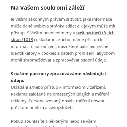
Na Vašem soukromí záleží
Golfový resort nemusí být jen o golfu. V
Je Vaším zákonným právem si zvolit, jaké informace
Hostivaři mezi fairwayemi žije i umění
může daná webová stránka sdílet a k jakým může mít
přístup. S Vaším povolením my a
naši partneři třetích
stran (1019)
ukládáme a/nebo máme přístup k
informacím na zařízení, mezi které patří jedinečné
identifikátory v cookies a datech prohlížení, abychom
mohli shromažďovat a zpracovávat osobní údaje.
Adresa
S našimi partnery zpracováváme následující
ATV CZ, s.r.o.
údaje:
Olbrachtova 1980/5
Všeobecné obchodní
Ukládání a/nebo přístup k informacím v zařízení,
140 00 Praha 4
podmínky služby
Reklama založená na omezených údajích a měření
GolfExtra.cz Premium
reklamy, Personalizovaný obsah, měření obsahu,
Podmínky zpracování
průzkum publika a vývoj služeb
osobních údajů při
užívání platformy
Pokud souhlasíte s některými nebo se všemi,
GolfExtra