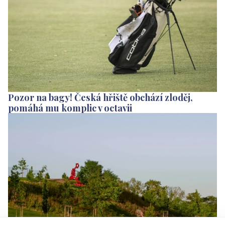
Pozor na bagy! Česká hřiště obchází zloděj,
pomáhá mu komplic v octavii