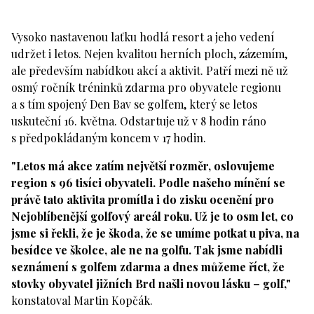
Vysoko nastavenou laťku hodlá resort a jeho vedení
udržet i letos. Nejen kvalitou herních ploch, zázemím,
ale především nabídkou akcí a aktivit. Patří mezi ně už
osmý ročník tréninků zdarma pro obyvatele regionu
a s tím spojený Den Bav se golfem, který se letos
uskuteční 16. května. Odstartuje už v 8 hodin ráno
s předpokládaným koncem v 17 hodin.
"Letos má akce zatím největší rozměr, oslovujeme
region s 96 tisíci obyvateli. Podle našeho mínění se
právě tato aktivita promítla i do zisku ocenění pro
Nejoblíbenější golfový areál roku. Už je to osm let, co
jsme si řekli, že je škoda, že se umíme potkat u piva, na
besídce ve školce, ale ne na golfu. Tak jsme nabídli
seznámení s golfem zdarma a dnes můžeme říct, že
stovky obyvatel jižních Brd našli novou lásku – golf,"
konstatoval Martin Kopčák.