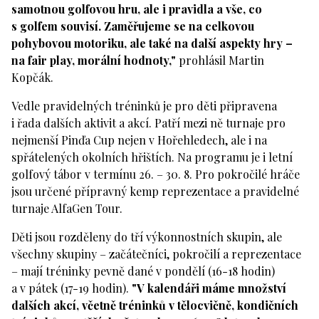
samotnou golfovou hru, ale i pravidla a vše, co
s golfem souvisí. Zaměřujeme se na celkovou
pohybovou motoriku, ale také na další aspekty hry –
na fair play, morální hodnoty,"
prohlásil Martin
Kopčák.
Vedle pravidelných tréninků je pro děti připravena
i řada dalších aktivit a akcí. Patří mezi ně turnaje pro
nejmenší Pinďa Cup nejen v Hořehledech, ale i na
spřátelených okolních hřištích. Na programu je i letní
golfový tábor v termínu 26. – 30. 8. Pro pokročilé hráče
jsou určené přípravný kemp reprezentace a pravidelné
turnaje AlfaGen Tour.
Děti jsou rozděleny do tří výkonnostních skupin, ale
všechny skupiny – začátečníci, pokročilí a reprezentace
– mají tréninky pevně dané v pondělí (16-18 hodin)
a v pátek (17-19 hodin).
"V kalendáři máme množství
dalších akcí, včetně tréninků v tělocvičně, kondičních