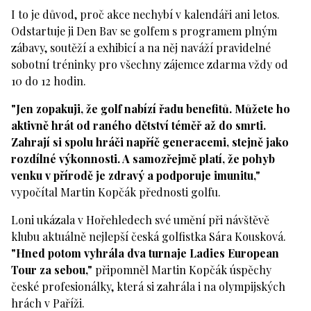
I to je důvod, proč akce nechybí v kalendáři ani letos.
Odstartuje ji Den Bav se golfem s programem plným
zábavy, soutěží a exhibicí a na něj naváží pravidelné
sobotní tréninky pro všechny zájemce zdarma vždy od
10 do 12 hodin.
"Jen zopakuji, že golf nabízí řadu benefitů. Můžete ho
aktivně hrát od raného dětství téměř až do smrti.
Zahrají si spolu hráči napříč generacemi, stejně jako
rozdílné výkonnosti. A samozřejmě platí, že pohyb
venku v přírodě je zdravý a podporuje imunitu,"
vypočítal Martin Kopčák přednosti golfu.
Loni ukázala v Hořehledech své umění při návštěvě
klubu aktuálně nejlepší česká golfistka Sára Kousková.
"Hned potom vyhrála dva turnaje Ladies European
Tour za sebou,"
připomněl Martin Kopčák úspěchy
české profesionálky, která si zahrála i na olympijských
hrách v Paříži.