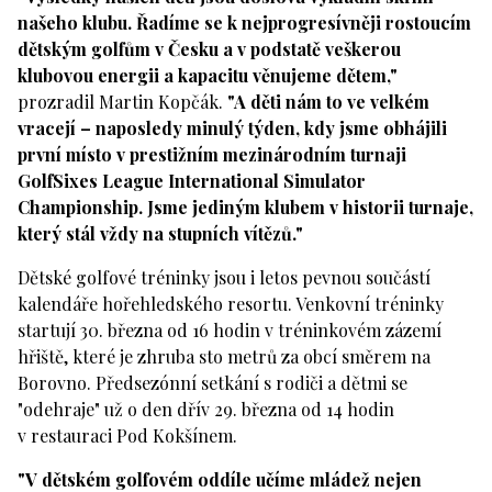
našeho klubu. Řadíme se k nejprogresívněji rostoucím
dětským golfům v Česku a v podstatě veškerou
klubovou energii a kapacitu věnujeme dětem,"
prozradil Martin Kopčák.
"A děti nám to ve velkém
vracejí – naposledy minulý týden, kdy jsme obhájili
první místo v prestižním mezinárodním turnaji
GolfSixes League International Simulator
Championship. Jsme jediným klubem v historii turnaje,
který stál vždy na stupních vítězů."
Dětské golfové tréninky jsou i letos pevnou součástí
kalendáře hořehledského resortu. Venkovní tréninky
startují 30. března od 16 hodin v tréninkovém zázemí
hřiště, které je zhruba sto metrů za obcí směrem na
Borovno. Předsezónní setkání s rodiči a dětmi se
"odehraje" už o den dřív 29. března od 14 hodin
v restauraci Pod Kokšínem.
"V dětském golfovém oddíle učíme mládež nejen