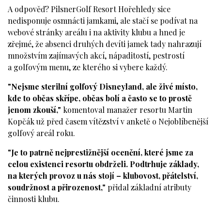
A odpověď? PilsnerGolf Resort Hořehledy sice
nedisponuje osmnácti jamkami, ale stačí se podívat na
webové stránky areálu i na aktivity klubu a hned je
zřejmé, že absenci druhých devíti jamek tady nahrazují
množstvím zajímavých akcí, nápaditostí, pestrostí
a golfovým menu, ze kterého si vybere každý.
"Nejsme sterilní golfový Disneyland, ale živé místo,
kde to občas skřípe, občas bolí a často se to prostě
jenom zkouší,"
komentoval manažer resortu Martin
Kopčák už před časem vítězství v anketě o Nejoblíbenější
golfový areál roku.
"Je to patrně nejprestižnější ocenění, které jsme za
celou existenci resortu obdrželi. Podtrhuje základy,
na kterých provoz u nás stojí – klubovost, přátelství,
soudržnost a přirozenost,"
přidal základní atributy
činnosti klubu.