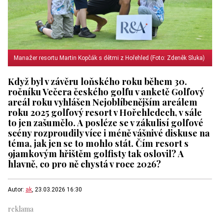
Manažer resortu Martin Kopčák s dětmi z Hořehled (Foto: Zdeněk Sluka)
Když byl v závěru loňského roku během 30.
ročníku Večera českého golfu v anketě Golfový
areál roku vyhlášen Nejoblíbenějším areálem
roku 2025 golfový resort v Hořehledech, v sále
to jen zašumělo. A posléze se v zákulisí golfové
scény rozproudily více i méně vášnivé diskuse na
téma, jak jen se to mohlo stát. Čím resort s
9jamkovým hřištěm golfisty tak oslovil? A
hlavně, co pro ně chystá v roce 2026?
Autor:
ak
, 23.03.2026 16:30