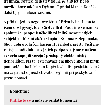
tréninků, soutěží družstev do 14, 16 a 18 let, nebo
meziklubové utkání s Dýšinou,"
přidal Martin Kopčák
další tipy na letošní sezonu.
A přidal i jedno negolfové téma.
"Přiznávám, že na to
jsem dost pyšný. Jde o Srdce Brd. Podařilo se nám ke
spolupráci propojit několik zdánlivě nesourodých
subjektů – Místní akční skupinu Sv. Jana z Nepomuku,
Sbor dobrovolných hasičů Hořehledy, město Spálené
Poříčí a náš klub – a s jejich podporou jsme v našem
resortu zapojili veřejně přístupný elektronický
defibrilátor. Na to ještě naváže zážitkové školení první
pomoci,"
odhalil Martin Kopčák zákulisí projektu, který
má zvýšit schopnost obyvatel regionu při poskytování
první pomoci.
Komentáře
Přihlaste se
a můžete přidat komentář.