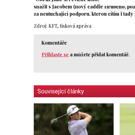
snažit s Jacobem (nový caddie Hrubého, pozn.
za neutuchající podporu, kterou cítím i tady
Zdroj: KFT, tisková zpráva
Komentáře
Přihlaste se
a můžete přidat komentář.
Související články