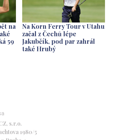
ět na
Na Korn Ferry Tour v Utahu
také
začal z Čechů lépe
ká 59
Jakubčík, pod par zahrál
také Hrubý
sa
Z, s.r.o.
achtova 1980/5