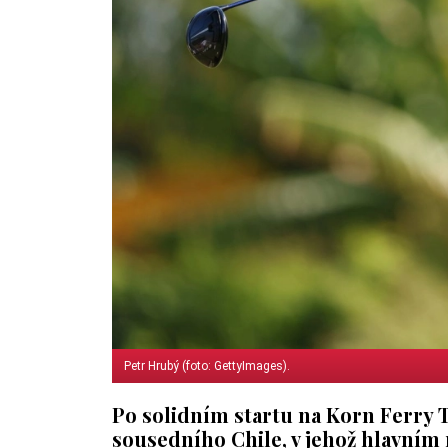
Petr Hrubý (foto: GettyImages).
Po solidním startu na Korn Ferry 
sousedního Chile, v jehož hlavním 