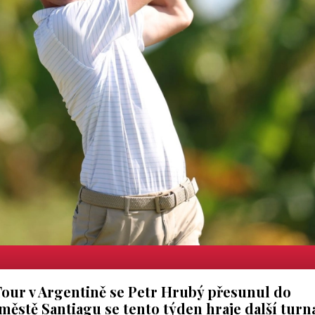
Tour v Argentině se Petr Hrubý přesunul do
městě Santiagu se tento týden hraje další turn