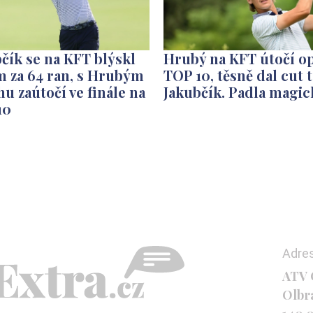
čík se na KFT blýskl
Hrubý na KFT útočí op
m za 64 ran, s Hrubým
TOP 10, těsně dal cut 
hu zaútočí ve finále na
Jakubčík. Padla magic
10
Adre
ATV C
Olbr