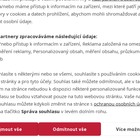
/nebo máme přístup k informacím na zařízení, mezi které patří 
arch 4, 2025
tory v cookies a datech prohlížení, abychom mohli shromažďovat 
t osobní údaje.
odně podobné těm, která jsme v jižní Americe letos už hráli
jsou stromy, které zasahují korunami poměrně dost i do
partnery zpracováváme následující údaje:
 greenu. Ty jsou tady extrémně malé a hodně tvrdé. Takže si
/nebo přístup k informacím v zařízení, Reklama založená na ome
oval Hrubý.
měření reklamy, Personalizovaný obsah, měření obsahu, průzkum
ak prakticky nemožné míč na greenu zastavit. Extrémně důl
eb
 mít vyladěnou krátkou hru na případné záchrany paru,"
lasíte s některými nebo se všemi, souhlasíte s používáním cooki
o stránky a pro tyto účely. Souhlas také můžete odmítnout, ale v 
iver, tak pak už ho čekají většinou kratší rány, ze kterých 
m na stránce nebudou k dispozici některé personalizované funkce
ě prakticky každý míč na malém greenu je pak solidní birdie
lasu se budou vztahovat pouze na tuto webovou stránku. Vaše na
y Clubu.
ouhlasu můžete kdykoli změnit na stránce s
ochranou osobních ú
a tlačítko
Správa souhlasu
v levém dolním rohu.
em si Trackman a snažil se naladit si správně yardage
 nadmořské výšce a relativně ve vyšších teplotách, tak míč
 turnajem v Kolumbii to naštěstí není tak žhavé,"
pokračova
ijmout vše
Odmítnout vše
Více možn
poměrně solidní zápřah. Ve středu mě čeká pro-am, kde se b