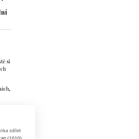
lní
tě si
ých
mách,
t, že
nka sdílet
tran (1010)