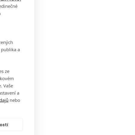
jedinečné
a
.
 asi
zených
 publika a
ežité
es ze
takovém
by si
. Vaše
stavení a
dajů
nebo
ek
l.
ostí
udeme