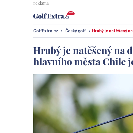
GolfExtra.cz
›
Český golf
›
Hrubý je natěšený na
Hrubý je natěšený na da
hlavního města Chile 