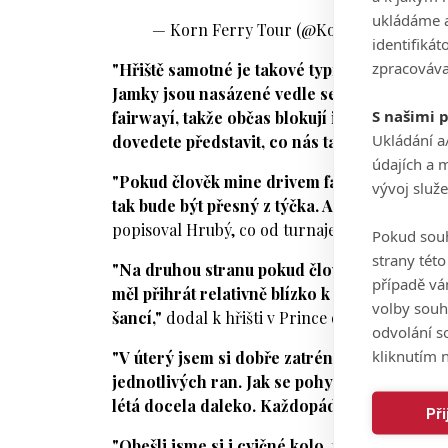
ukládáme a
— Korn Ferry Tour (@KornFerryTour)
M
identifiká
zpracováva
"Hřiště samotné je takové typické městské, h
Jamky jsou nasázené vedle sebe, rozdělené 
S našimi 
fairwayí, takže občas blokují i přihrávky do
Ukládání a
dovedete představit, co nás tady čeká,"
refer
údajích a 
"Pokud člověk mine drivem fairway, tak je p
vývoj služ
tak bude být přesný z týčka. A případně pak
popisoval Hrubý, co od turnaje očekává.
Pokud souh
strany tét
"Na druhou stranu pokud člověk trefí dobře dr
případě vá
měl přihrát relativně blízko k jamce. Ostatn
volby souh
šancí,"
dodal k hřišti v Prince of Wales Countr
odvolání s
kliknutím n
"V úterý jsem si dobře zatrénoval. Půjčil js
jednotlivých ran. Jak se pohybujeme ve vyšší
létá docela daleko. Každopádně ve srovnání s
Př
"Obešli jsme si i cvičné kolo, takže to byl 