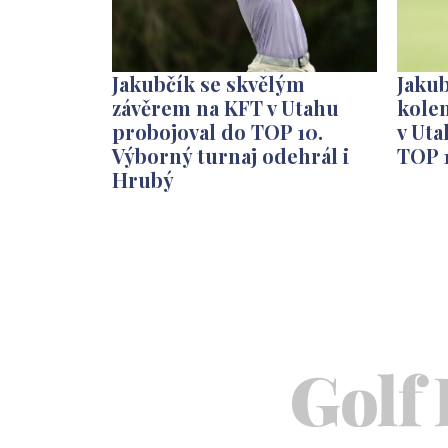
Jakubčík se skvělým
Jakub
závěrem na KFT v Utahu
kole
probojoval do TOP 10.
v Uta
Výborný turnaj odehrál i
TOP 
Hrubý