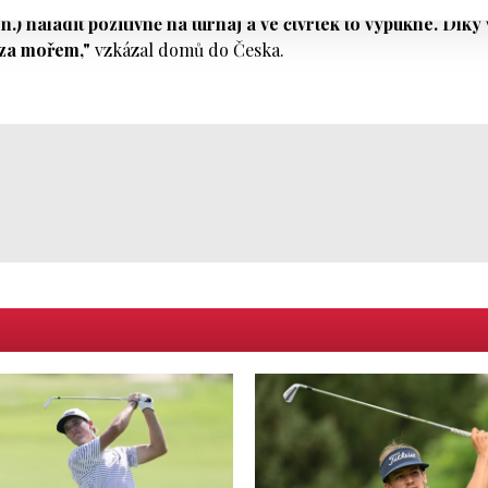
) naladit pozitivně na turnaj a ve čtvrtek to vypukne. Díky
 za mořem,"
vzkázal domů do Česka.