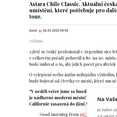
Astara Chile Classic. Aktuální česk
umístění, které potřebuje pro dalš
tour.
Autor:
pv
, 06.03.2025 08:58
23letý se český profesionál v Argentině sice le
v celkovém pořadí pohoršil z 80. na 90. místo
bude usilovat o to, aby jejich počet pro zbytek 
O vylepšení svého zatím nejlepšího výsledku,
bude bojovat od čtvrtka ve městě, které mu uč
"V neděli večer jsme se hned přemístili z Bue
je nádherné moderní město! Moc se mi tady lí
Na Vaše
Californie zasazená do jižní Ameriky…,"
uved
Je Vaším z
Good morning from
@CHILEclassic
🌅
a k jakým 