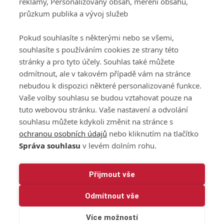
reklamy, Personalizovaný obsah, měření obsahu,
Podmínky zpracování
průzkum publika a vývoj služeb
osobních údajů při
užívání platformy
Pokud souhlasíte s některými nebo se všemi,
GolfExtra
souhlasíte s používáním cookies ze strany této
Ceník GolfExtra.cz
stránky a pro tyto účely. Souhlas také můžete
Premium
odmítnout, ale v takovém případě vám na stránce
Doporučené odkazy
nebudou k dispozici některé personalizované funkce.
Vaše volby souhlasu se budou vztahovat pouze na
tuto webovou stránku. Vaše nastavení a odvolání
souhlasu můžete kdykoli změnit na stránce s
Editor
Obchod
ochranou osobních údajů
nebo kliknutím na tlačítko
Honza Fait
Edita Hanušová
Správa souhlasu
v levém dolním rohu.
+420 723 898 969
+420 724 150 784
fait@golfextra.cz
hanusova@relmost.cz
Marketing
Přijmout vše
Pavel Poulíček
Odmítnout vše
+420 602 170 872
poulicek@relmost.cz
Více možností