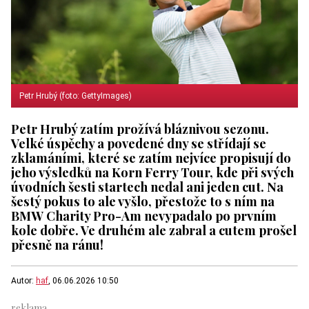
Petr Hrubý (foto: GettyImages)
Petr Hrubý zatím prožívá bláznivou sezonu.
Velké úspěchy a povedené dny se střídají se
zklamáními, které se zatím nejvíce propisují do
jeho výsledků na Korn Ferry Tour, kde při svých
úvodních šesti startech nedal ani jeden cut. Na
šestý pokus to ale vyšlo, přestože to s ním na
BMW Charity Pro-Am nevypadalo po prvním
kole dobře. Ve druhém ale zabral a cutem prošel
přesně na ránu!
Autor:
haf
, 06.06.2026 10:50