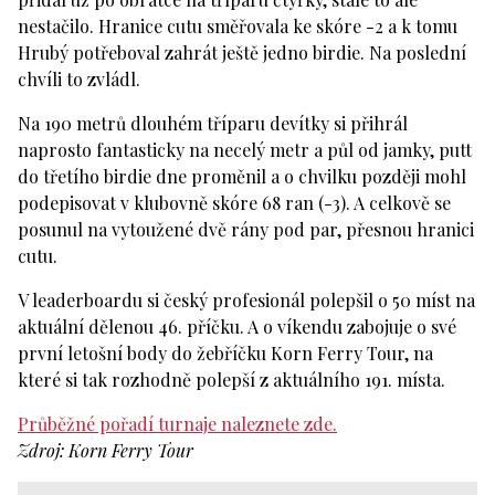
nestačilo. Hranice cutu směřovala ke skóre -2 a k tomu
Hrubý potřeboval zahrát ještě jedno birdie. Na poslední
chvíli to zvládl.
Na 190 metrů dlouhém tříparu devítky si přihrál
naprosto fantasticky na necelý metr a půl od jamky, putt
do třetího birdie dne proměnil a o chvilku později mohl
podepisovat v klubovně skóre 68 ran (-3). A celkově se
posunul na vytoužené dvě rány pod par, přesnou hranici
cutu.
V leaderboardu si český profesionál polepšil o 50 míst na
aktuální dělenou 46. příčku. A o víkendu zabojuje o své
první letošní body do žebříčku Korn Ferry Tour, na
které si tak rozhodně polepší z aktuálního 191. místa.
Průběžné pořadí turnaje naleznete zde.
Zdroj: Korn Ferry Tour