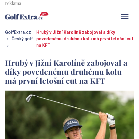
Men
GolfExtra.cz
Hrubý v Jižní Karolíně zabojoval a díky
›
Český golf
povedenému druhému kolu má první letošní cut
›
na KFT
Hrubý v Jižní Karolíně zabojoval a
díky povedenému druhému kolu
má první letošní cut na KFT