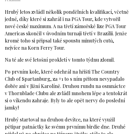
Hrubý letos zvládl několik pondělních kvalifikací, včetně
jedné, díky které si zahrál i na PGA Tour, kde vytvořil
nové české maximum. A na třetí zámořské lize PGA Tour
Americas skončil v úvodním turnaji třetí v Brazílii. Jenže
kromě toho si připsal také spoustu minutých cutů,
nejvíce na Korn Ferry Tour.
Na té ale své letošní prokletí v tomto týdnu zlomil.
Po prvním kole, které odehrál na hřišti The Country
Club of Spartanburg, za +1 to s ním přitom nevypadalo
dobře ani v Jižní Karolíně. Druhou rundu na osmnáctce
v Thornblade Clubu ale zvládl mnohem lépe a tentokrát
si o víkendu zahraje. Byly to ale opět nervy do poslední
jamky!
Hrubý startoval na druhou devítce, na které využil
pětipar patnáctky ke svému prvnímu birdie dne. Druhé
přidal už po obrátce na tříparu čtyřky, stále to ale