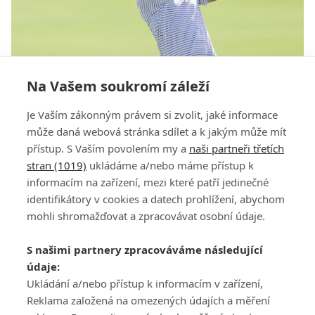
Na Vašem soukromí záleží
Jakubčík se na KFT blýskl kolem za 64 ran, s
Je Vaším zákonným právem si zvolit, jaké informace
Hrubým v Utahu zaútočí ve finále na TOP 10
může daná webová stránka sdílet a k jakým může mít
přístup. S Vaším povolením my a
naši partneři třetích
stran (1019)
ukládáme a/nebo máme přístup k
informacím na zařízení, mezi které patří jedinečné
identifikátory v cookies a datech prohlížení, abychom
mohli shromažďovat a zpracovávat osobní údaje.
Adresa
S našimi partnery zpracováváme následující
ATV CZ, s.r.o.
údaje:
Olbrachtova 1980/5
Všeobecné obchodní
Ukládání a/nebo přístup k informacím v zařízení,
140 00 Praha 4
podmínky služby
Reklama založená na omezených údajích a měření
GolfExtra.cz Premium