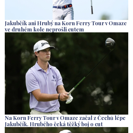
Jakubčík ani Hrubý na Korn Ferry Tour v Omaze
ve druhém kole neprošli cutem
Na Korn Ferry Tour v Omaze začal z Čechů lépe
Jakubčík. Hrubého čeká těžký boj o cut