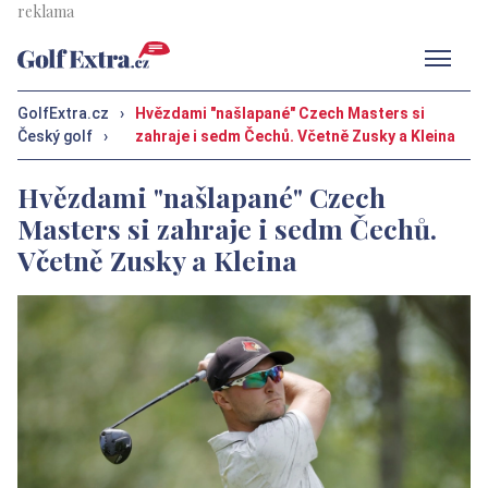
Men
GolfExtra.cz
›
Hvězdami "našlapané" Czech Masters si
Český golf
›
zahraje i sedm Čechů. Včetně Zusky a Kleina
Hvězdami "našlapané" Czech
Masters si zahraje i sedm Čechů.
Včetně Zusky a Kleina