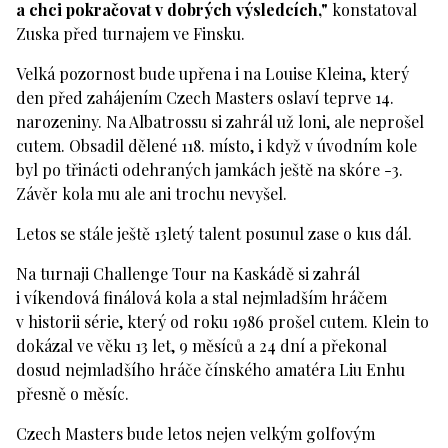
a chci pokračovat v dobrých výsledcích,"
konstatoval
Zuska před turnajem ve Finsku.
Velká pozornost bude upřena i na Louise Kleina, který
den před zahájením Czech Masters oslaví teprve 14.
narozeniny. Na Albatrossu si zahrál už loni, ale neprošel
cutem. Obsadil dělené 118. místo, i když v úvodním kole
byl po třinácti odehraných jamkách ještě na skóre -3.
Závěr kola mu ale ani trochu nevyšel.
Letos se stále ještě 13letý talent posunul zase o kus dál.
Na turnaji Challenge Tour na Kaskádě si zahrál
i víkendová finálová kola a stal nejmladším hráčem
v historii série, který od roku 1986 prošel cutem. Klein to
dokázal ve věku 13 let, 9 měsíců a 24 dní a překonal
dosud nejmladšího hráče čínského amatéra Liu Enhu
přesně o měsíc.
Czech Masters bude letos nejen velkým golfovým