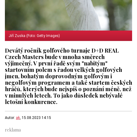
Jiří Zuska (Foto: Getty Images)
Devátý ročník golfového turnaje D+D REAL
Czech Masters bude v mnoha směrech
výjimečný. V první řadě svým "nabitým"
startovním polem s řadou velkých golfových
jmen, bohatým doprovodným golfovým i
negolfovým programem a také startem českých
hráčů, kterých bude nejspíš o poznání méně, než
v minulých letech. To jako důsledek nebývalé
letošní konkurence.
Autor:
ak
, 15.08.2023 14:15