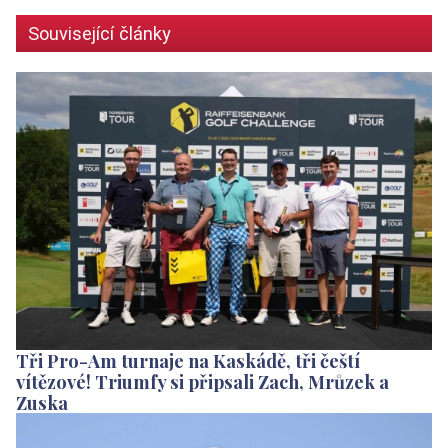
Související články
Tři Pro-Am turnaje na Kaskádě, tři čeští
vítězové! Triumfy si připsali Zach, Mrůzek a
Zuska