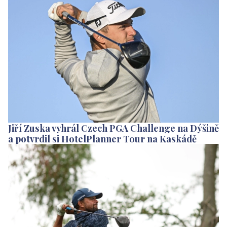
Jiří Zuska vyhrál Czech PGA Challenge na Dýšině
a potvrdil si HotelPlanner Tour na Kaskádě