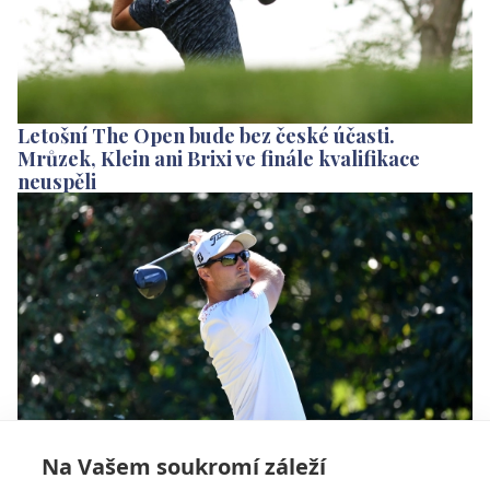
Letošní The Open bude bez české účasti.
Mrůzek, Klein ani Brixi ve finále kvalifikace
neuspěli
Na Vašem soukromí záleží