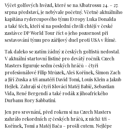
Výčet golfových hvězd, které se na Albatrossu 24. – 27.
srpna představí, je nebývale početný. Včetně aktuálního
kapitána rydercupového týmu Evropy Luka Donalda
a také těch, kteří si na poslední chvíli chtějí v české
zastávce DP World Tour říct o jeho pozornost při
sestavování týmu pro zářijový duel proti USA v Římě.
Tak daleko se zatím žádný z českých golfistů nedostal.
V aktuální startovní listině pro devátý ročník Czech
Masters figuruje sedm českých hráčů – čtyři
profesionálové Filip Mrůzek, Aleš Kořínek, Šimon Zach
a Jiří Zuska a tři amatéři David Tomi, Louis Klein a Jakub
Hejlek. Zahrají si čtyři Slováci Matěj Babič, Sebastian
Vida, René Bergendi a také rodák z jihoafrického
Durbanu Rory Sabbatini.
Jen pro srovnání, před rokem si na Czech Masters
zahrálo rekordních 17 českých hráčů, z nichž tři –
Kořínek, Tomi a Matěj Bača – prošli cutem. Nejlépe