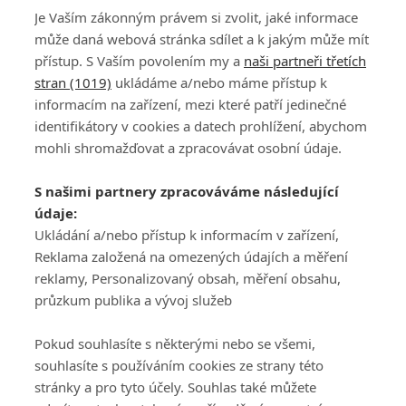
Zuska ve Francii útočil v pátek na elitní desítku,
Je Vaším zákonným právem si zvolit, jaké informace
nakonec ale o ránu neprošel cutem
může daná webová stránka sdílet a k jakým může mít
přístup. S Vaším povolením my a
naši partneři třetích
stran (1019)
ukládáme a/nebo máme přístup k
informacím na zařízení, mezi které patří jedinečné
identifikátory v cookies a datech prohlížení, abychom
mohli shromažďovat a zpracovávat osobní údaje.
Adresa
S našimi partnery zpracováváme následující
ATV CZ, s.r.o.
údaje:
Olbrachtova 1980/5
Všeobecné obchodní
Ukládání a/nebo přístup k informacím v zařízení,
140 00 Praha 4
podmínky služby
Reklama založená na omezených údajích a měření
GolfExtra.cz Premium
reklamy, Personalizovaný obsah, měření obsahu,
Podmínky zpracování
průzkum publika a vývoj služeb
osobních údajů při
užívání platformy
Pokud souhlasíte s některými nebo se všemi,
GolfExtra
souhlasíte s používáním cookies ze strany této
Ceník GolfExtra.cz
stránky a pro tyto účely. Souhlas také můžete
Premium