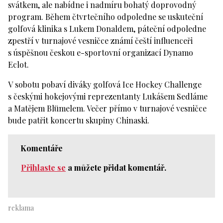
svátkem, ale nabídne i nadmíru bohatý doprovodný
program. Během čtvrtečního odpoledne se uskuteční
golfová klinika s Lukem Donaldem, páteční odpoledne
zpestří v turnajové vesničce známí čeští influenceři
s úspěšnou českou e-sportovní organizací Dynamo
Eclot.
V sobotu pobaví diváky golfová Ice Hockey Challenge
s českými hokejovými reprezentanty Lukášem Sedláme
a Matějem Blümelem. Večer přímo v turnajové vesničce
bude patřit koncertu skupiny Chinaski.
Komentáře
Přihlaste se
a můžete přidat komentář.