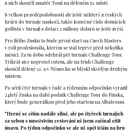
z nich skončil amatér Tomi na děleném 51. místě.
S velkou pravděpodobností ale ještě některý z českých
hráčů do turnaje naskočí, takže konečné číslo domácích
golfistů v turnaji s dotací 2 miliony dolarů se ještě zvýší.
Pro Jiřího Zusku to bude první start na Czech Masters
v roli profesionála, kterým se stal teprve před několika
měsíci. Za tu dobu odehrál pět turnajů Challenge Tour.
Tříkrát sice neprošel cutem, ale na Irish Challenge
skončil dělený 12. a v Německu se blýskl skvělým druhým
místem.
Po sérii čtyř turnajů v řadě a týdenním odpočinku vyrazil
24letý Zuska na další podnik Challenge Tour do Finska,
který bude generálkou před jeho startem na Albatrossu.
"Herně se cítím nadále silně, ale po čtyřech turnajích
za sebou s množstvím cestování už jsem začínal cítit
únavu. Po týdnu odpočinku se ale už opět těším na hru