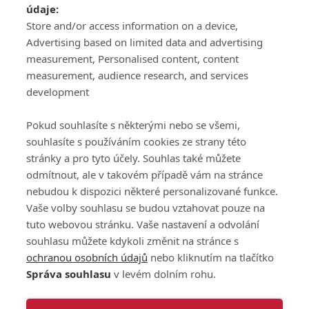
údaje:
ATV CZ, s.r.o.
Store and/or access information on a device,
Olbrachtova 1980/5
Všeobecné obchodní
Advertising based on limited data and advertising
140 00 Praha 4
podmínky služby
measurement, Personalised content, content
GolfExtra.cz Premium
measurement, audience research, and services
Podmínky zpracování
development
osobních údajů při
užívání platformy
Pokud souhlasíte s některými nebo se všemi,
GolfExtra
souhlasíte s používáním cookies ze strany této
Ceník GolfExtra.cz
stránky a pro tyto účely. Souhlas také můžete
Premium
odmítnout, ale v takovém případě vám na stránce
Doporučené odkazy
nebudou k dispozici některé personalizované funkce.
Vaše volby souhlasu se budou vztahovat pouze na
tuto webovou stránku. Vaše nastavení a odvolání
souhlasu můžete kdykoli změnit na stránce s
Editor
Obchod
ochranou osobních údajů
nebo kliknutím na tlačítko
Honza Fait
Edita Hanušová
Správa souhlasu
v levém dolním rohu.
+420 723 898 969
+420 724 150 784
fait@golfextra.cz
hanusova@relmost.cz