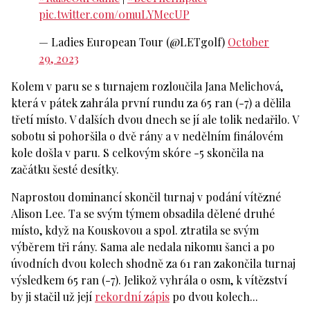
pic.twitter.com/0muLYMecUP
— Ladies European Tour (@LETgolf)
October
29, 2023
Kolem v paru se s turnajem rozloučila Jana Melichová,
která v pátek zahrála první rundu za 65 ran (-7) a dělila
třetí místo. V dalších dvou dnech se jí ale tolik nedařilo. V
sobotu si pohoršila o dvě rány a v nedělním finálovém
kole došla v paru. S celkovým skóre -5 skončila na
začátku šesté desítky.
Naprostou dominancí skončil turnaj v podání vítězné
Alison Lee. Ta se svým týmem obsadila dělené druhé
místo, když na Kouskovou a spol. ztratila se svým
výběrem tři rány. Sama ale nedala nikomu šanci a po
úvodních dvou kolech shodně za 61 ran zakončila turnaj
výsledkem 65 ran (-7). Jelikož vyhrála o osm, k vítězství
by ji stačil už její
rekordní zápis
po dvou kolech...