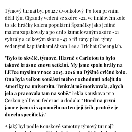
Týmový turnaj byl pouze dvoukolový. Po tom prvním
dělil tým Cigandy vedení se skóre -22, ve finálovém kole
to ale hráčky kolem populární Španělky jako jediné
málem zopakovaly a po dni s kumulovaným skóre -21
vyhrály s celkovým skóre -43 o tři rány před týmy
vedenými kapitánkami Alison Lee a Trichat Cheenglab.
"Bylo to skvělé, týmové. Hlavně s Carlotou to bylo
takové krásné znovu setkání. My jsme spolu hrály na
LETce myslím v roce 2015, 2016 na Dýšině cvičné kolo.
Ona byla velkou součástí mého rozhodnutí odejít do
Ameriky na univerzitu. Tenkrát mě motivovala, abych
jela a pracovala tam na sobě,"
řekla Kousková pro
Českou golfovou federaci a dodala:
"Hned na první
jamce jsem si vzpomněla na ten její švih, protože je
docela specifický."
A jaký byl podle Kouskové samotný týmový turnaj?