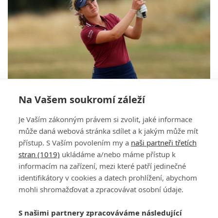
Na Vašem soukromí záleží
Kousková a Napoleaová jsou po skvělém
Je Vaším zákonným právem si zvolit, jaké informace
začátku v TOP 20 na dvoumilionovém turnaji v
může daná webová stránka sdílet a k jakým může mít
Londýně
přístup. S Vaším povolením my a
naši partneři třetích
stran (1019)
ukládáme a/nebo máme přístup k
informacím na zařízení, mezi které patří jedinečné
identifikátory v cookies a datech prohlížení, abychom
mohli shromažďovat a zpracovávat osobní údaje.
Adresa
S našimi partnery zpracováváme následující