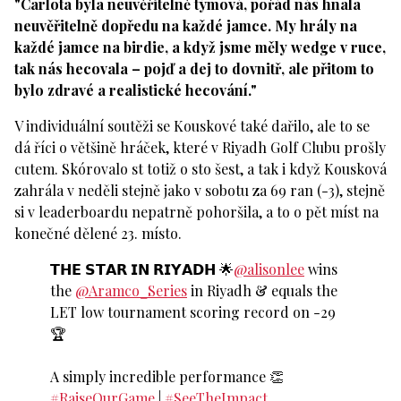
"Carlota byla neuvěřitelně týmová, pořád nás hnala
neuvěřitelně dopředu na každé jamce. My hrály na
každé jamce na birdie, a když jsme měly wedge v ruce,
tak nás hecovala – pojď a dej to dovnitř, ale přitom to
bylo zdravé a realistické hecování."
V individuální soutěži se Kouskové také dařilo, ale to se
dá říci o většině hráček, které v Riyadh Golf Clubu prošly
cutem. Skórovalo st totiž o sto šest, a tak i když Kousková
zahrála v neděli stejně jako v sobotu za 69 ran (-3), stejně
si v leaderboardu nepatrně pohoršila, a to o pět míst na
konečné dělené 23. místo.
𝗧𝗛𝗘 𝗦𝗧𝗔𝗥 𝗜𝗡 𝗥𝗜𝗬𝗔𝗗𝗛 🌟
@alisonlee
wins
the
@Aramco_Series
in Riyadh & equals the
LET low tournament scoring record on -29
🏆
A simply incredible performance 👏
#RaiseOurGame
|
#SeeTheImpact