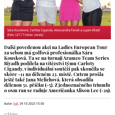
Sára Kousková, Carlota Ciganda, Alessandra Fanali a Lujain Khalil
(foto: LET/Tristan Jones)
Další povedenou akci na Ladies European Tour
za sebou má golfová profesionálka Sára
Kousková. Ta se na turnaji Aramco Team Series
Riyadh podílela na vítězství týmu Carloty
Cigandy, v individuální soutěži pak skončila se
skóre -11 na děleném 23. místě. Cutem prošla
ještě také Jana Melichová, která obsadila
dělenou 51. příčku (-5). Z jednoznačného triumfu
o osm ran se raduje Američanka Alison Lee (-29).
Autor:
haf
, 29.10.2023 15:00