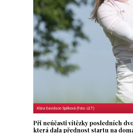
Klára Davidson Spilková (Foto: LET)
Při neúčasti vítězky posledních d
která dala přednost startu na do