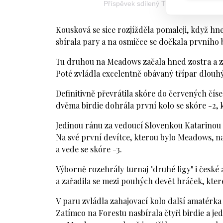
Příspěvek sdílený The LET Access Se
Kousková se sice rozjížděla pomaleji, když hn
sbírala pary a na osmičce se dočkala prvního 
Tu druhou na Meadows začala hned zostra a zap
Poté zvládla excelentně obávaný třípar dlouhý
Definitivně převrátila skóre do červených čís
dvěma birdie dohrála první kolo se skóre -2, kt
Jedinou ránu za vedoucí Slovenkou Katarinou
Na své první devítce, kterou bylo Meadows, nas
a vede se skóre -3.
Výborně rozehrály turnaj "druhé ligy" i české 
a zařadila se mezi pouhých devět hráček, kte
V paru zvládla zahajovací kolo další amatérka
Zatímco na Forestu nasbírala čtyři birdie a j