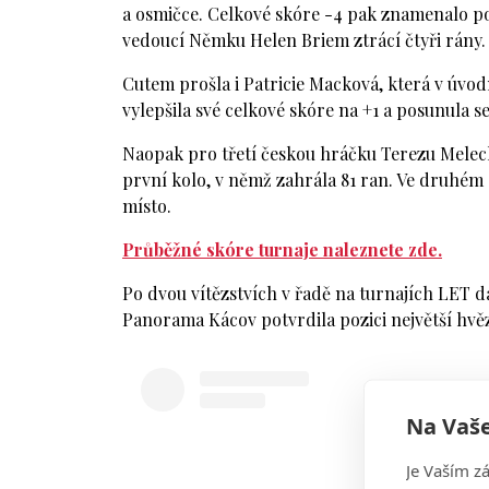
a osmičce. Celkové skóre -4 pak znamenalo pos
vedoucí Němku Helen Briem ztrácí čtyři rány.
Cutem prošla i Patricie Macková, která v úvod
vylepšila své celkové skóre na +1 a posunula se
Naopak pro třetí českou hráčku Terezu Melec
první kolo, v němž zahrála 81 ran. Ve druhém o
místo.
Průběžné skóre turnaje naleznete zde.
Po dvou vítězstvích v řadě na turnajích LET d
Panorama Kácov potvrdila pozici největší hvěz
Na Vaše
Je Vaším z