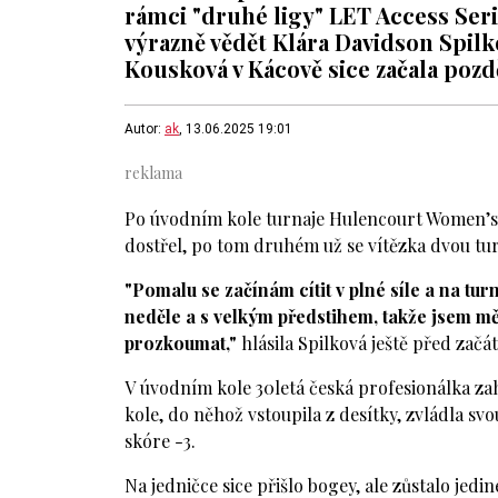
rámci "druhé ligy" LET Access Serie
výrazně vědět Klára Davidson Spilk
Kousková v Kácově sice začala pozděj
Autor:
ak
, 13.06.2025 19:01
Po úvodním kole turnaje Hulencourt Women’s O
dostřel, po tom druhém už se vítězka dvou tur
"Pomalu se začínám cítit v plné síle a na turn
neděle a s velkým předstihem, takže jsem měla
prozkoumat,"
hlásila Spilková ještě před začá
V úvodním kole 30letá česká profesionálka zah
kole, do něhož vstoupila z desítky, zvládla sv
skóre -3.
Na jedničce sice přišlo bogey, ale zůstalo jedi