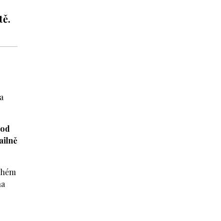
tě.
a
 od
ailně
ruhém
na