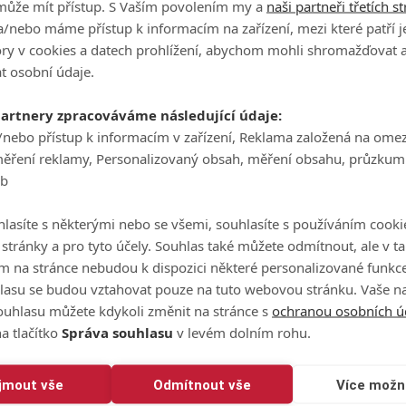
může mít přístup. S Vaším povolením my a
naši partneři třetích s
/nebo máme přístup k informacím na zařízení, mezi které patří 
tory v cookies a datech prohlížení, abychom mohli shromažďovat 
t osobní údaje.
partnery zpracováváme následující údaje:
/nebo přístup k informacím v zařízení, Reklama založená na ome
měření reklamy, Personalizovaný obsah, měření obsahu, průzkum
eb
tagramu
lasíte s některými nebo se všemi, souhlasíte s používáním cooki
o stránky a pro tyto účely. Souhlas také můžete odmítnout, ale v 
m na stránce nebudou k dispozici některé personalizované funkce
lasu se budou vztahovat pouze na tuto webovou stránku. Vaše na
ouhlasu můžete kdykoli změnit na stránce s
ochranou osobních ú
a tlačítko
Správa souhlasu
v levém dolním rohu.
ijmout vše
Odmítnout vše
Více možn