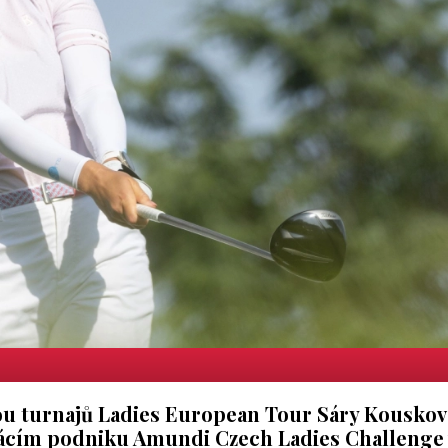
vou turnajů Ladies European Tour Sáry Kouskov
mácím podniku Amundi Czech Ladies Challenge 