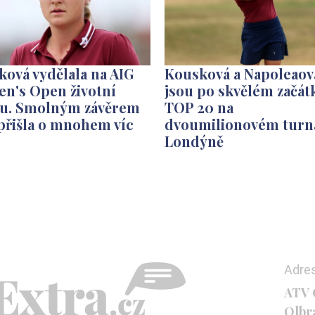
ová vydělala na AIG
Kousková a Napoleaov
n's Open životní
jsou po skvělém začát
ku. Smolným závěrem
TOP 20 na
přišla o mnohem víc
dvoumilionovém turna
Londýně
Adre
ATV C
Olbr