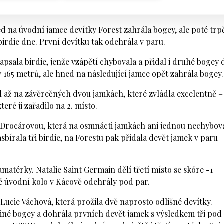
ries (@letaccess)
ed na úvodní jamce devítky Forest zahrála bogey, ale poté trpě
birdie dne. První devítku tak odehrála v paru.
sala birdie, jenže vzápětí chybovala a přidal i druhé bogey 
 165 metrů, ale hned na následující jamce opět zahrála bogey.
el až na závěrečných dvou jamkách, které zvládla excelentně –
eré ji zařadilo na 2. místo.
 Drocárovou, která na osmnácti jamkách ani jednou nechybova
bírala tři birdie, na Forestu pak přidala devět jamek v paru
amatérky. Natalie Saint Germain dělí třetí místo se skóre -1
ré úvodní kolo v Kácově odehrály pod par.
 Lucie Váchová, která prožila dvě naprosto odlišné devítky.
ediné bogey a dohrála prvních devět jamek s výsledkem tři pod 