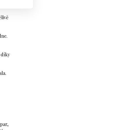
livě
dne.
 díky
la.
par,