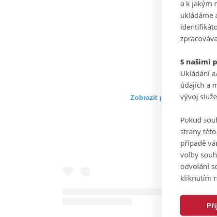
a k jakým 
ukládáme a
identifiká
zpracováva
S našimi 
Ukládání a
údajích a 
vývoj služ
Zobrazit příspěvek na Ins
Pokud souh
strany tét
případě vá
volby souh
odvolání s
kliknutím n
Př