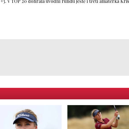
 +3. V TOP 20 dohrála úvodní rundu ještě i třetí amatérka Kris