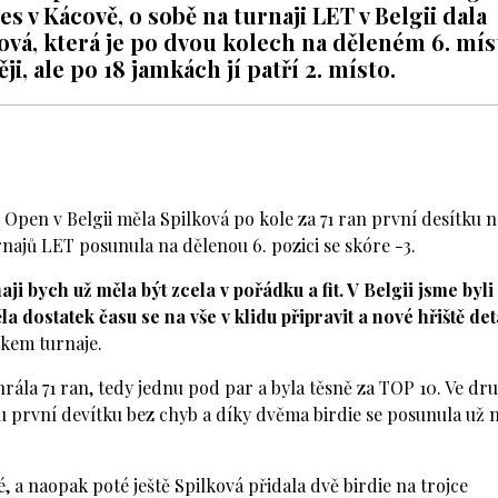
s v Kácově, o sobě na turnaji LET v Belgii dala
ová, která je po dvou kolech na děleném 6. mís
i, ale po 18 jamkách jí patří 2. místo.
pen v Belgii měla Spilková po kole za 71 ran první desítku n
najů LET posunula na dělenou 6. pozici se skóre -3.
aji bych už měla být zcela v pořádku a fit. V Belgii jsme byli
 dostatek času se na vše v klidu připravit a nové hřiště det
tkem turnaje.
rála 71 ran, tedy jednu pod par a byla těsně za TOP 10. Ve d
ou první devítku bez chyb a díky dvěma birdie se posunula už 
né, a naopak poté ještě Spilková přidala dvě birdie na trojce