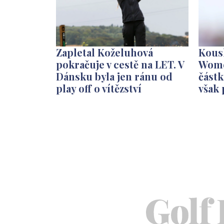
Zapletal Koželuhová
Kousk
pokračuje v cestě na LET. V
Wome
Dánsku byla jen ránu od
část
play off o vítězství
však 