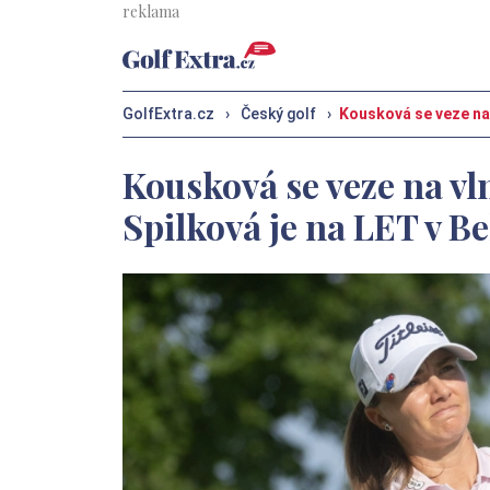
GolfExtra.cz
›
Český golf
›
Kousková se veze na v
Kousková se veze na vlně
Spilková je na LET v Be