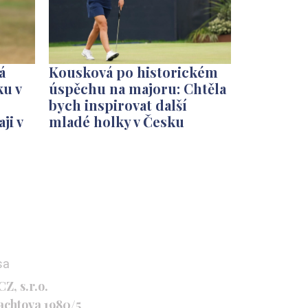
á
Kousková po historickém
ku v
úspěchu na majoru: Chtěla
bych inspirovat další
ji v
mladé holky v Česku
sa
Z, s.r.o.
achtova 1980/5