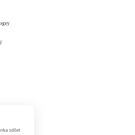
bogey
é
nka sdílet