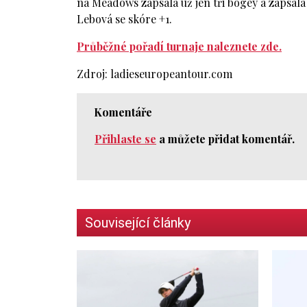
na Meadows zapsala už jen tři bogey a zapsala
Lebová se skóre +1.
Průběžné pořadí turnaje naleznete zde.
Zdroj: ladieseuropeantour.com
Komentáře
Přihlaste se
a můžete přidat komentář.
Související články