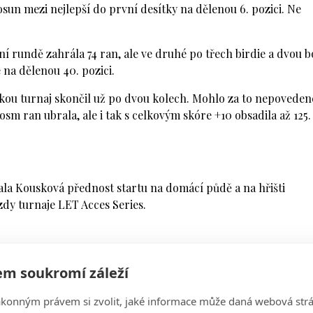
un mezi nejlepší do první desítky na dělenou 6. pozici. Ne
ní rundě zahrála 74 ran, ale ve druhé po třech birdie a dvou 
 na dělenou 40. pozici.
kou turnaj skončil už po dvou kolech. Mohlo za to nepoveden
sm ran ubrala, ale i tak s celkovým skóre +10 obsadila až 125.
ala Kousková přednost startu na domácí půdě a na hřišti
dy turnaje LET Acces Series.
m soukromí záleží
ákonným právem si zvolit, jaké informace může daná webová strá