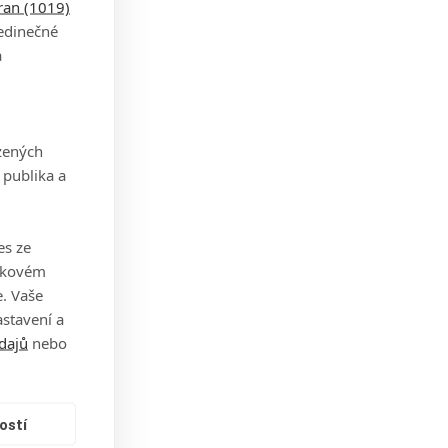
tran (1019)
jedinečné
a
zených
 publika a
es ze
takovém
. Vaše
stavení a
dajů
nebo
ostí