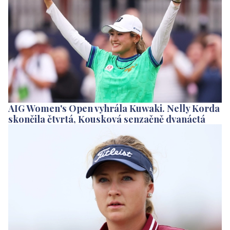
AIG Women's Open vyhrála Kuwaki. Nelly Korda
skončila čtvrtá, Kousková senzačně dvanáctá