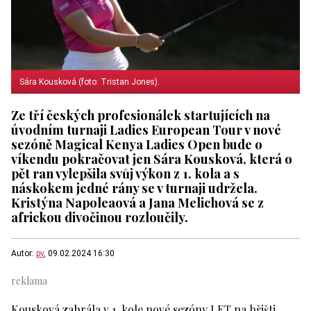
Sára Kousková (foto: Tristan Jones).
Ze tří českých profesionálek startujících na
úvodním turnaji Ladies European Tour v nové
sezóně Magical Kenya Ladies Open bude o
víkendu pokračovat jen Sára Kousková, která o
pět ran vylepšila svůj výkon z 1. kola a s
náskokem jedné rány se v turnaji udržela.
Kristýna Napoleaová a Jana Melichová se z
africkou divočinou rozloučily.
Autor:
pv
, 09.02.2024 16:30
Kousková zahrála v 1. kole nové sezóny LET na hřišti