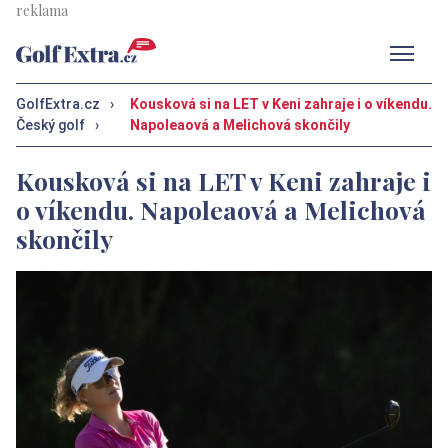
Men
GolfExtra.cz
›
Kousková si na LET v Keni zahraje i o víkendu.
Český golf
›
Napoleaová a Melichová skončily
Kousková si na LET v Keni zahraje i
o víkendu. Napoleaová a Melichová
skončily