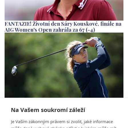
FANTAZIE! Životní den Sáry Kouskové, finále na
AIG Women's Open zahrála za 67 (-4)
Na Vašem soukromí záleží
Bláznivý den Kouskové na majoru s pozitivním
koncem. Po kole v paru si polepšila už do čtvrté
Je Vaším zákonným právem si zvolit, jaké informace
desítky!