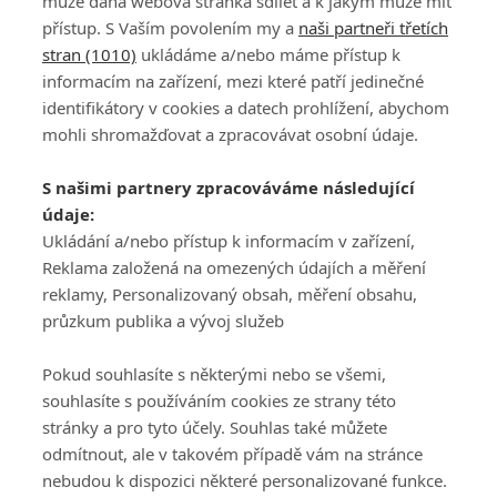
může daná webová stránka sdílet a k jakým může mít
přístup. S Vaším povolením my a
naši partneři třetích
stran (1010)
ukládáme a/nebo máme přístup k
informacím na zařízení, mezi které patří jedinečné
identifikátory v cookies a datech prohlížení, abychom
mohli shromažďovat a zpracovávat osobní údaje.
Adresa
S našimi partnery zpracováváme následující
ATV CZ, s.r.o.
údaje:
Olbrachtova 1980/5
Všeobecné obchodní
Ukládání a/nebo přístup k informacím v zařízení,
140 00 Praha 4
podmínky služby
Reklama založená na omezených údajích a měření
GolfExtra.cz Premium
reklamy, Personalizovaný obsah, měření obsahu,
Podmínky zpracování
průzkum publika a vývoj služeb
osobních údajů při
užívání platformy
Pokud souhlasíte s některými nebo se všemi,
GolfExtra
souhlasíte s používáním cookies ze strany této
Ceník GolfExtra.cz
stránky a pro tyto účely. Souhlas také můžete
Premium
odmítnout, ale v takovém případě vám na stránce
Doporučené odkazy
nebudou k dispozici některé personalizované funkce.