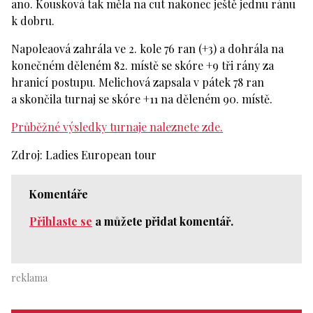
ano. Kousková tak měla na cut nakonec ještě jednu ránu
k dobru.
Napoleaová zahrála ve 2. kole 76 ran (+3) a dohrála na
konečném děleném 82. místě se skóre +9 tři rány za
hranicí postupu. Melichová zapsala v pátek 78 ran
a skončila turnaj se skóre +11 na děleném 90. místě.
Průběžné výsledky turnaje naleznete zde.
Zdroj: Ladies European tour
Komentáře
Přihlaste se
a můžete přidat komentář.