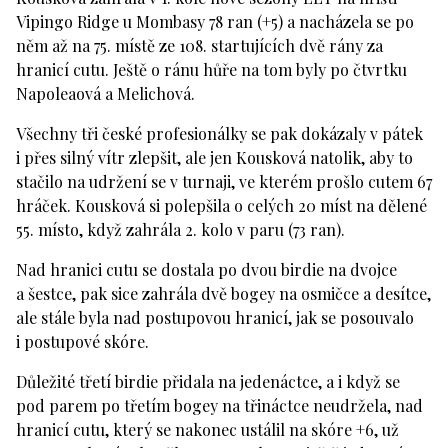
Vipingo Ridge u Mombasy 78 ran (+5) a nacházela se po
něm až na 75. místě ze 108. startujících dvě rány za
hranicí cutu. Ještě o ránu hůře na tom byly po čtvrtku
Napoleaová a Melichová.
Všechny tři české profesionálky se pak dokázaly v pátek
i přes silný vítr zlepšit, ale jen Kousková natolik, aby to
stačilo na udržení se v turnaji, ve kterém prošlo cutem 67
hráček. Kousková si polepšila o celých 20 míst na dělené
55. místo, když zahrála 2. kolo v paru (73 ran).
Nad hranici cutu se dostala po dvou birdie na dvojce
a šestce, pak sice zahrála dvě bogey na osmičce a desítce,
ale stále byla nad postupovou hranicí, jak se posouvalo
i postupové skóre.
Důležité třetí birdie přidala na jedenáctce, a i když se
pod parem po třetím bogey na třináctce neudržela, nad
hranicí cutu, který se nakonec ustálil na skóre +6, už