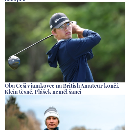
Oba Češi v jamkovce na British Amateur končí.
Klein těsně, Plášek neměl šanci