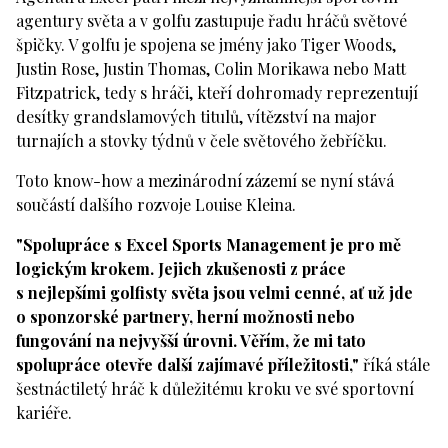
agentury světa a v golfu zastupuje řadu hráčů světové
špičky. V golfu je spojena se jmény jako Tiger Woods,
Justin Rose, Justin Thomas, Colin Morikawa nebo Matt
Fitzpatrick, tedy s hráči, kteří dohromady reprezentují
desítky grandslamových titulů, vítězství na major
turnajích a stovky týdnů v čele světového žebříčku.
Toto know-how a mezinárodní zázemí se nyní stává
součástí dalšího rozvoje Louise Kleina.
"Spolupráce s Excel Sports Management je pro mě
logickým krokem. Jejich zkušenosti z práce
s nejlepšími golfisty světa jsou velmi cenné, ať už jde
o sponzorské partnery, herní možnosti nebo
fungování na nejvyšší úrovni. Věřím, že mi tato
spolupráce otevře další zajímavé příležitosti,"
říká stále
šestnáctiletý hráč k důležitému kroku ve své sportovní
kariéře.