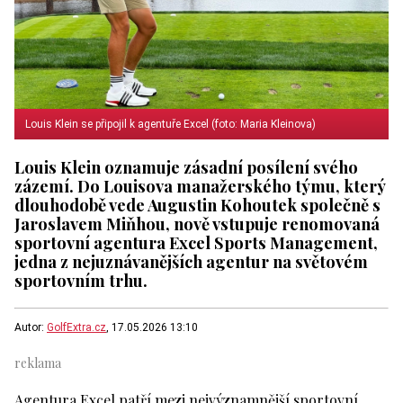
Louis Klein se připojil k agentuře Excel (foto: Maria Kleinova)
Louis Klein oznamuje zásadní posílení svého
zázemí. Do Louisova manažerského týmu, který
dlouhodobě vede Augustin Kohoutek společně s
Jaroslavem Miňhou, nově vstupuje renomovaná
sportovní agentura Excel Sports Management,
jedna z nejuznávanějších agentur na světovém
sportovním trhu.
Autor:
GolfExtra.cz
, 17.05.2026 13:10
Agentura Excel patří mezi nejvýznamnější sportovní