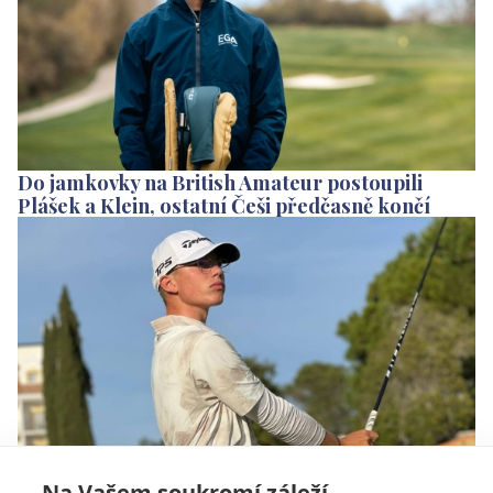
Do jamkovky na British Amateur postoupili
Plášek a Klein, ostatní Češi předčasně končí
Na Vašem soukromí záleží