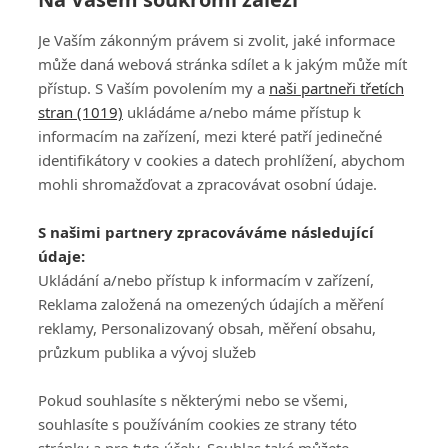
Klein je po prvním kole Amateur Championship
Je Vaším zákonným právem si zvolit, jaké informace
v TOP 10, pod par zahrál také Plášek
může daná webová stránka sdílet a k jakým může mít
přístup. S Vaším povolením my a
naši partneři třetích
stran (1019)
ukládáme a/nebo máme přístup k
informacím na zařízení, mezi které patří jedinečné
identifikátory v cookies a datech prohlížení, abychom
mohli shromažďovat a zpracovávat osobní údaje.
Adresa
S našimi partnery zpracováváme následující
ATV CZ, s.r.o.
údaje:
Olbrachtova 1980/5
Všeobecné obchodní
Ukládání a/nebo přístup k informacím v zařízení,
140 00 Praha 4
podmínky služby
Reklama založená na omezených údajích a měření
GolfExtra.cz Premium
reklamy, Personalizovaný obsah, měření obsahu,
Podmínky zpracování
průzkum publika a vývoj služeb
osobních údajů při
užívání platformy
Pokud souhlasíte s některými nebo se všemi,
GolfExtra
souhlasíte s používáním cookies ze strany této
Ceník GolfExtra.cz