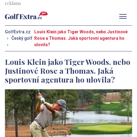
Men
GolfExtra.cz
Louis Klein jako Tiger Woods, nebo Justinové
›
Český golf
Rose a Thomas. Jaká sportovní agentura ho
›
ulovila?
Louis Klein jako Tiger Woods, nebo
Justinové Rose a Thomas. Jaká
sportovní agentura ho ulovila?