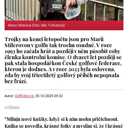
Maria Stilerová (foto: Niki Tichotová)
Trojky na konci letopočtu jsou pro Marii
Stilerovou v golfu tak trochu osudné. V roce
1993 ho začala hrát a později v něm působit coby
členka kontrolní komise. O dvacet let později se
pak stala hospodářkou České golfové federace,
kterou je dodnes. A v roce 2023 byla oslovena,
zda by svůj třicetiletý golfový příběh nepopsala
bez frází.
Autor:
GolfExtra.cz
, 25.10.2025 09:32
"Miluju nové knižky, když si k nim mohu přičichnout.
Kniha se povedla, krásné fotky a myslím si, že i krásné