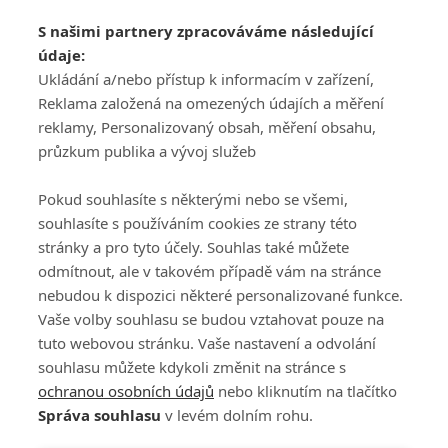
Adresa
S našimi partnery zpracováváme následující
ATV CZ, s.r.o.
údaje:
Olbrachtova 1980/5
Všeobecné obchodní
Ukládání a/nebo přístup k informacím v zařízení,
140 00 Praha 4
podmínky služby
Reklama založená na omezených údajích a měření
GolfExtra.cz Premium
reklamy, Personalizovaný obsah, měření obsahu,
Podmínky zpracování
průzkum publika a vývoj služeb
osobních údajů při
užívání platformy
Pokud souhlasíte s některými nebo se všemi,
GolfExtra
souhlasíte s používáním cookies ze strany této
Ceník GolfExtra.cz
stránky a pro tyto účely. Souhlas také můžete
Premium
odmítnout, ale v takovém případě vám na stránce
Doporučené odkazy
nebudou k dispozici některé personalizované funkce.
Vaše volby souhlasu se budou vztahovat pouze na
tuto webovou stránku. Vaše nastavení a odvolání
souhlasu můžete kdykoli změnit na stránce s
Editor
Obchod
ochranou osobních údajů
nebo kliknutím na tlačítko
Honza Fait
Edita Hanušová
Správa souhlasu
v levém dolním rohu.
+420 723 898 969
+420 724 150 784
fait@golfextra.cz
hanusova@relmost.cz