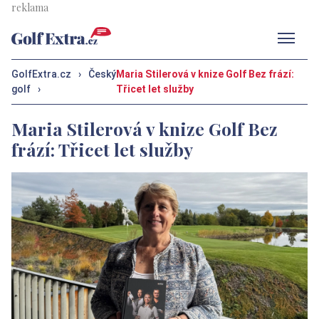
Men
GolfExtra.cz
›
Český
Maria Stilerová v knize Golf Bez frází:
golf
›
Třicet let služby
Maria Stilerová v knize Golf Bez
frází: Třicet let služby