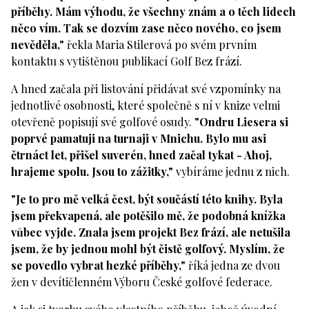
příběhy. Mám výhodu, že všechny znám a o těch lidech
něco vím. Tak se dozvím zase něco nového, co jsem
nevěděla,"
řekla Maria Stilerová po svém prvním
kontaktu s vytištěnou publikací Golf Bez frází.
A hned začala při listování přidávat své vzpomínky na
jednotlivé osobnosti, které společně s ní v knize velmi
otevřeně popisují své golfové osudy.
"Ondru Liesera si
poprvé pamatuji na turnaji v Mnichu. Bylo mu asi
čtrnáct let, přišel suverén, hned začal tykat - Ahoj,
hrajeme spolu. Jsou to zážitky,"
vybíráme jednu z nich.
"Je to pro mě velká čest, být součástí této knihy. Byla
jsem překvapená, ale potěšilo mě, že podobná knížka
vůbec vyjde. Znala jsem projekt Bez frází, ale netušila
jsem, že by jednou mohl být čistě golfový. Myslím, že
se povedlo vybrat hezké příběhy,"
říká jedna ze dvou
žen v devítičlenném Výboru České golfové federace.