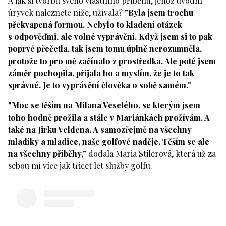
A jak si tvorbu svého vlastního příběhu, jehož úvodní
úryvek naleznete níže, užívala?
"Byla jsem trochu
překvapená formou. Nebylo to kladení otázek
s odpověďmi, ale volné vyprávění. Když jsem si to pak
poprvé přečetla, tak jsem tomu úplně nerozumněla,
protože to pro mě začínalo z prostředka. Ale poté jsem
záměr pochopila, přijala ho a myslím, že je to tak
správné. Je to vyprávění člověka o sobě samém."
"Moc se těším na Milana Veselého, se kterým jsem
toho hodně prožila a stále v Mariánkách prožívám. A
také na Jirku Veldena. A samozřejmě na všechny
mladíky a mladice, naše golfové naděje. Těším se ale
na všechny příběhy,"
dodala Maria Stilerová, která už za
sebou mí více jak třicet let služby golfu.