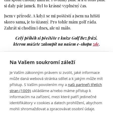
si daly pár jamek. Byl to krásně vyplněný čas.
Jsem v přírodě. A když se mi poštěstí a jsem na hřišti
skoro sama, je to úžasný. Pro tohle mám golf ráda.
Zahrát si chodím i dnes, ale už málo.
Celý příběh si přečtěte v knize Golf Bez frází,
kterou můžete zakoupit na našem e-shopu
zde
.
Komentáře
Na Vašem soukromí záleží
Přihlaste se
a můžete přidat komentář.
Je Vaším zákonným právem si zvolit, jaké informace
může daná webová stránka sdílet a k jakým může mít
přístup. S Vaším povolením my a
naši partneři třetích
stran (1009)
ukládáme a/nebo máme přístup k
informacím na zařízení, mezi které patří jedinečné
identifikátory v cookies a datech prohlížení, abychom
mohli shromažďovat a zpracovávat osobní údaje.