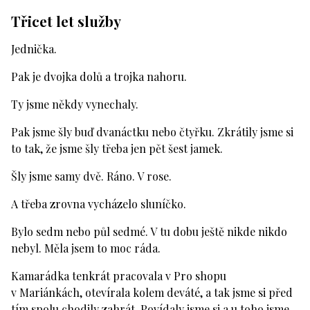
Třicet let služby
Jednička.
Pak je dvojka dolů a trojka nahoru.
Ty jsme někdy vynechaly.
Pak jsme šly buď dvanáctku nebo čtyřku. Zkrátily jsme si
to tak, že jsme šly třeba jen pět šest jamek.
Šly jsme samy dvě. Ráno. V rose.
A třeba zrovna vycházelo sluníčko.
Bylo sedm nebo půl sedmé. V tu dobu ještě nikde nikdo
nebyl. Měla jsem to moc ráda.
Kamarádka tenkrát pracovala v Pro shopu
v Mariánkách, otevírala kolem deváté, a tak jsme si před
tím spolu chodily zahrát. Povídaly jsme si a u toho jsme