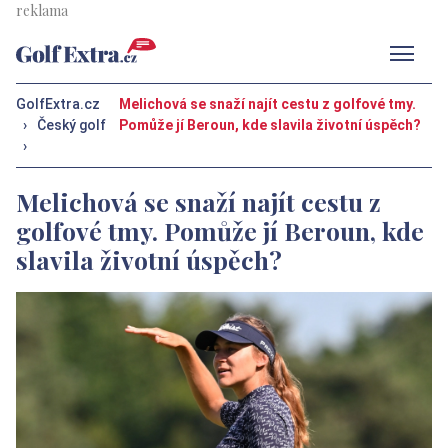
Men
GolfExtra.cz
Melichová se snaží najít cestu z golfové tmy.
›
Český golf
Pomůže jí Beroun, kde slavila životní úspěch?
›
Melichová se snaží najít cestu z
golfové tmy. Pomůže jí Beroun, kde
slavila životní úspěch?