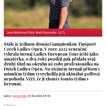
Jana Melichová (Foto: Mark Runnacles - LET)
Stále je jedinou domácí šampionkou Tipsport
Czech Ladies Open. V roce 2022 senzačně
vyhrála turnaj Ladies European Tour ještě jako
amatérka, o dva roky později pak přidala svůj
druhý titul na okruhu už coby profesionálka na
Dutch Ladies Open. Na stejném turnaji přitom v
minulém týdnu vyvrcholila její aktuální golfová
nepohoda. Věří, že ji zlomí v tomto týdnu v
Berouně.
Autor:
Honza Fait
, 25.06.2026 09:30