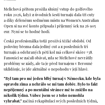
Melichová přitom prožila slušný vstup do golfového
roku 2026, když z úvodních šesti turnajů dala tři cuty
a díky dělenému sedmému místu na Women's Australian
Open si na své konto připsala i příjemný šek na 26 905
eur. Nyní se to hodně hodí.
Česká profesionálka totiž prožívá těžké období. Od
poloviny března dala jediný cut a z posledních tří
turnajů a odehraných pěti kol má celkové skóre +38.
Fanoušci se začali obávat, zda se Melichové nevrátily
problémy se zády, ale ta je před turnajem v Berouně
uklidňuje, že jde aktuálně o nepohodu v její hlavě.
"Byl tam pro mě jeden blbý turnaj v Německu, kde byla
opravdu zima a nehrálo se mi tam dobře. Bylo to fakt
nepříjemný a po mentální stránce mě to zničilo na
několik týdnů. Vůbec jsem se z toho nemohla
vyhrabat,"
začíná rekapitulaci svých posledních týdnů,