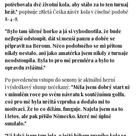
potřebovala dvě životní kola, aby stálo za to ten turnaj
hrát,"
popisuje 28letá Češka závěr kola v číselné podobě
8-4-8.
"Bylo tam šílené horko a já si vyhodnotila, že bude
nejlepší odstoupit, dát si menší pauzu a dobře se
připravit na Beroun. Něco podobného se mi přitom
nikdy nestalo, ani jako amatérka jsem nikdy z turnaje
neodstoupila. Byla to pro mě premiéra a bylo to
opravdu zvláštní."
Po povedeném vstupu do sezony je aktuální herní
i výsledkový slump nečekaný:
"Měla jsem dobrý start už
v minulém roce po svém návratu k soutěžnímu golfu,
což pro mě byla určitá vzpruha a dodalo mi to
motivaci. Že to co dělám, funguje. Najela jsem na to
i letos, ale pak přišlo Německo, které mě úplně
sundalo."
"Už když jsem tam jela, a ještě během prvního kola se