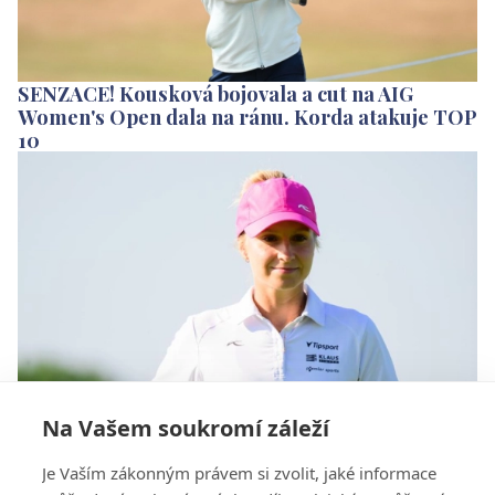
SENZACE! Kousková bojovala a cut na AIG
Women's Open dala na ránu. Korda atakuje TOP
10
Na Vašem soukromí záleží
Další skvělý turnaj Terezy Zapletal Koželuhové.
Je Vaším zákonným právem si zvolit, jaké informace
Na LETAS v Anglii skončila třetí