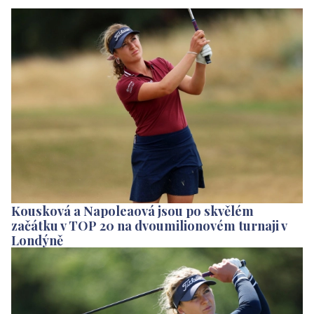
Kousková a Napoleaová jsou po skvělém
začátku v TOP 20 na dvoumilionovém turnaji v
Londýně