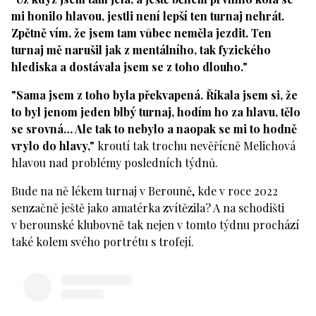
mi honilo hlavou, jestli není lepší ten turnaj nehrát.
Zpětně vím, že jsem tam vůbec neměla jezdit. Ten
turnaj mě narušil jak z mentálního, tak fyzického
hlediska a dostávala jsem se z toho dlouho."
"Sama jsem z toho byla překvapená. Říkala jsem si, že
to byl jenom jeden blbý turnaj, hodím ho za hlavu, tělo
se srovná… Ale tak to nebylo a naopak se mi to hodně
vrylo do hlavy,"
kroutí tak trochu nevěřícně Melichová
hlavou nad problémy posledních týdnů.
Bude na ně lékem turnaj v Berouně, kde v roce 2022
senzačně ještě jako amatérka zvítězila? A na schodišti
v berounské klubovně tak nejen v tomto týdnu prochází
také kolem svého portrétu s trofejí.