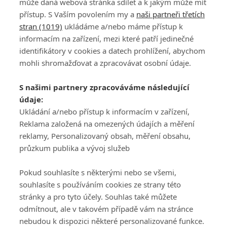
může daná webová stránka sdílet a k jakým může mít
přístup. S Vaším povolením my a
naši partneři třetích
stran (1019)
ukládáme a/nebo máme přístup k
informacím na zařízení, mezi které patří jedinečné
identifikátory v cookies a datech prohlížení, abychom
mohli shromažďovat a zpracovávat osobní údaje.
Adresa
S našimi partnery zpracováváme následující
ATV CZ, s.r.o.
údaje:
Olbrachtova 1980/5
Všeobecné obchodní
Ukládání a/nebo přístup k informacím v zařízení,
140 00 Praha 4
podmínky služby
Reklama založená na omezených údajích a měření
GolfExtra.cz Premium
reklamy, Personalizovaný obsah, měření obsahu,
Podmínky zpracování
průzkum publika a vývoj služeb
osobních údajů při
užívání platformy
Pokud souhlasíte s některými nebo se všemi,
GolfExtra
souhlasíte s používáním cookies ze strany této
Ceník GolfExtra.cz
stránky a pro tyto účely. Souhlas také můžete
Premium
odmítnout, ale v takovém případě vám na stránce
Doporučené odkazy
nebudou k dispozici některé personalizované funkce.