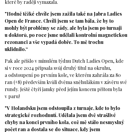
které by raději vymazala.
"Hodně těžké chvíle jsem zažila také na Jabra Ladies
Open de France. Chvíli jsem se tam bála, že by to
mohly být problémy se zády, ale byla jsem po turnaji
u doktorů, po roce jsme udělali kontrolní magnetickou
rezonanci a vše vypadá dobře. To mě trochu
uklidnilo.“
Pak ale přišlo v minulém týdnu Dutch Ladies Open, kde
si v roce 2024 připsala svůj druhý titul na okruhu,
a odstoupení po prvním kole, ve kterém zahrála za 80
ran (+8) především kvůli dvěma sněhulákům v závěru své
rundy. Ještě čtyři jamky před jejím koncem přitom byla
v paru!
"V Holandsku jsem odstoupila z turnaje, kde to bylo
strategické rozhodnutí. Udělala jsem dvě strašlivé
chyby na konci prvního kola, což mě stálo nesmyslný
počet ran a dostala se do situace, kdy jsem