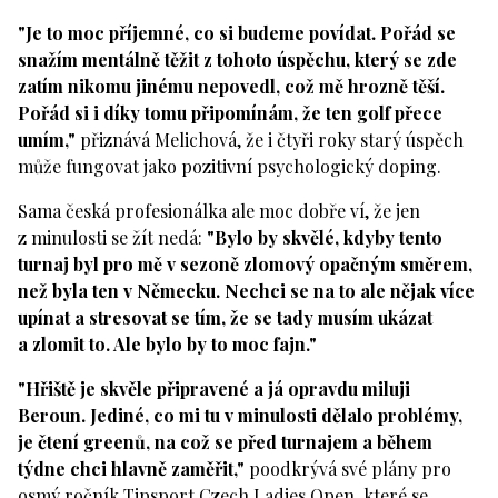
"Je to moc příjemné, co si budeme povídat. Pořád se
snažím mentálně těžit z tohoto úspěchu, který se zde
zatím nikomu jinému nepovedl, což mě hrozně těší.
Pořád si i díky tomu připomínám, že ten golf přece
umím,"
přiznává Melichová, že i čtyři roky starý úspěch
může fungovat jako pozitivní psychologický doping.
Sama česká profesionálka ale moc dobře ví, že jen
z minulosti se žít nedá:
"Bylo by skvělé, kdyby tento
turnaj byl pro mě v sezoně zlomový opačným směrem,
než byla ten v Německu. Nechci se na to ale nějak více
upínat a stresovat se tím, že se tady musím ukázat
a zlomit to. Ale bylo by to moc fajn."
"Hřiště je skvěle připravené a já opravdu miluji
Beroun. Jediné, co mi tu v minulosti dělalo problémy,
je čtení greenů, na což se před turnajem a během
týdne chci hlavně zaměřit,"
poodkrývá své plány pro
osmý ročník Tipsport Czech Ladies Open, které se