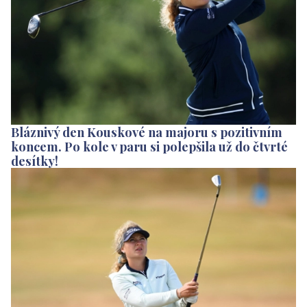
Bláznivý den Kouskové na majoru s pozitivním
koncem. Po kole v paru si polepšila už do čtvrté
desítky!