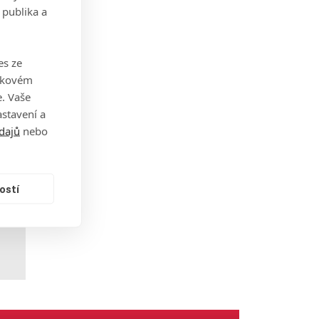
 publika a
 Na
es ze
takovém
. Vaše
i
stavení a
dajů
nebo
ostí