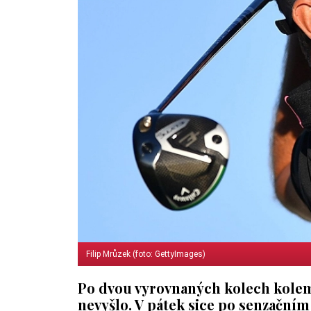
Filip Mrůzek (foto: GettyImages)
Po dvou vyrovnaných kolech kolem 
nevyšlo. V pátek sice po senzačním