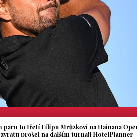
paru to třetí Filipu Mrůzkovi na Hainana Ope
 zvratu prošel na dalším turnaji HotelPlanner