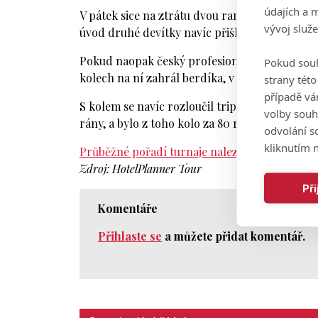
údajích a 
V pátek sice na ztrátu dvou ran zareagoval klíč
vývoj služ
úvod druhé devítky navíc přišla další ztráta r
Pokud naopak český profesionál má nějakou ja
Pokud souh
kolech na ní zahrál berdíka, v sobotu to ale b
strany tét
případě vá
S kolem se navíc rozloučil tripláčem na třípar
volby souh
rány, a bylo z toho kolo za 80 ran. S celkovým
odvolání s
kliknutím n
Průběžné pořadí turnaje naleznete zde.
Zdroj: HotelPlanner Tour
Př
Komentáře
Přihlaste se
a můžete přidat komentář.