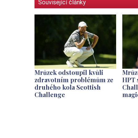
Související články
Mrůzek odstoupil kvůli
Mrůze
zdravotním problémům ze
HPT s
druhého kola Scottish
Chall
Challenge
magi