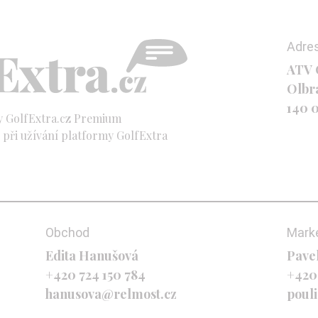
Adre
ATV C
Olbr
140 
y GolfExtra.cz Premium
při užívání platformy GolfExtra
Obchod
Mark
Edita Hanušová
Pave
+420 724 150 784
+420
hanusova@relmost.cz
poul