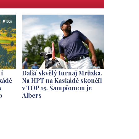
 i
Další skvělý turnaj Mrůzka.
kádě
Na HPT na Kaskádě skončil
k
v TOP 15. Šampionem je
0
Albers