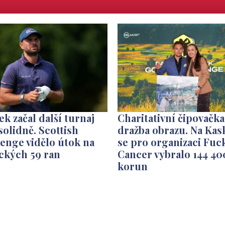
k začal další turnaj
Charitativní čipovačka
olidně. Scottish
dražba obrazu. Na Kas
enge vidělo útok na
se pro organizaci Fuc
ckých 59 ran
Cancer vybralo 144 40
korun