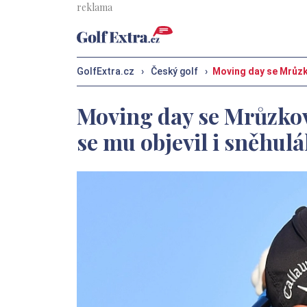
GolfExtra.cz
›
Český golf
›
Moving day se Mrůzko
Moving day se Mrůzkovi
se mu objevil i sněhul