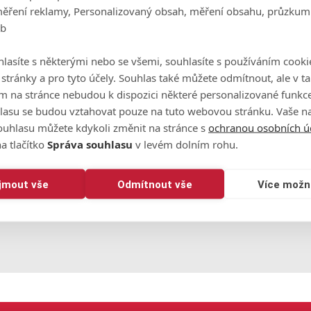
měření reklamy, Personalizovaný obsah, měření obsahu, průzkum
ovou sérií tří birdie v řadě, v sobotu ale žádný zvrat nepřišel.
eb
ány na jedničce.
mku na Hainanu rád, je to čtyřparová čtyřka. Ve všech třech
lasíte s některými nebo se všemi, souhlasíte s používáním cooki
yla bohužel jeho jediná výsledková radost dne.
o stránky a pro tyto účely. Souhlas také můžete odmítnout, ale v 
m na stránce nebudou k dispozici některé personalizované funkce
ové osmičce, na které už v turnaji také ztratil dohromady čtyř
lasu se budou vztahovat pouze na tuto webovou stránku. Vaše na
 skóre +7 je Mrůzek před nedělnín finále na 61. místě.
ouhlasu můžete kdykoli změnit na stránce s
ochranou osobních ú
a tlačítko
Správa souhlasu
v levém dolním rohu.
ijmout vše
Odmítnout vše
Více možn