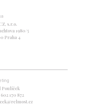
sa
Z, s.r.o.
achtova 1980/5
00 Praha 4
eting
l Poulíček
 602 170 872
icek@relmost.cz