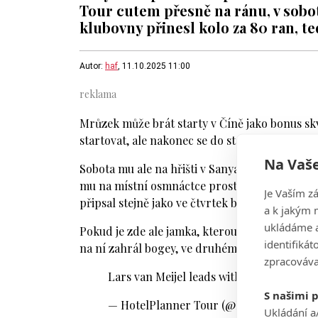
Tour cutem přesně na ránu, v sobo
klubovny přinesl kolo za 80 ran, te
Autor:
haf
, 11.10.2025 11:00
Mrůzek může brát starty v Číně jako bonus s
startovat, ale nakonec se do startovního pole
Na Vaše
Sobota mu ale na hřišti v Sanya Luhuitou Golf 
mu na místní osmnáctce prostě nesedí. Jednou 
Je Vaším z
připsal stejně jako ve čtvrtek bogey, když star
a k jakým 
ukládáme a
Pokud je zde ale jamka, kterou by Mrůzek ze hř
identifiká
na ní zahrál bogey, ve druhém dabláče a ve t
zpracováva
Lars van Meijel leads with 18 to play 📈
#
S našimi 
— HotelPlanner Tour (@HPlanner_Tour
Ukládání a