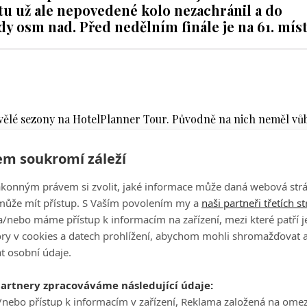
tu už ale nepovedené kolo nezachránil a do
dy osm nad. Před nedělním finále je na 61. míst
kvělé sezony na HotelPlanner Tour. Původně na nich neměl vů
 dostal a hned na první ze dvou říjnových akcí prošel cutem.
m soukromí záleží
Clubu nevyšla podle představ. A opět si potvrdil, že některé j
z nich je čtyřparová 11, na které si hned na úvod svého kola
ákonným právem si zvolit, jaké informace může daná webová strá
toval na druhé devítce.
může mít přístup. S Vaším povolením my a
naši partneři třetích s
/nebo máme přístup k informacím na zařízení, mezi které patří 
iště nejradši vymazal, tak je to čtyřpar patnáctky. V prvním 
tory v cookies a datech prohlížení, abychom mohli shromažďovat 
řetím dokonce sněhuláka, tedy quadruple bogey.
t osobní údaje.
HainanOpen
pic.twitter.com/rmHDHa8tHI
partnery zpracováváme následující údaje:
)
October 11, 2025
/nebo přístup k informacím v zařízení, Reklama založená na ome