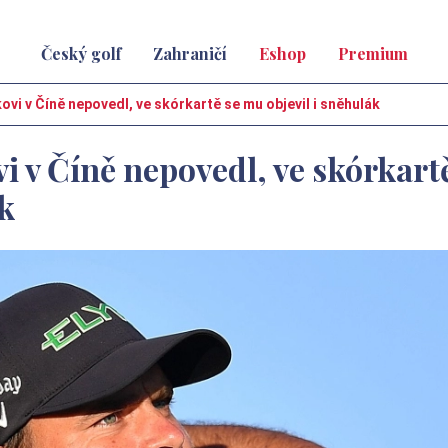
Český golf
Zahraničí
Eshop
Premium
vi v Číně nepovedl, ve skórkartě se mu objevil i sněhulák
 v Číně nepovedl, ve skórkart
ák