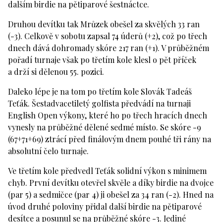
dalším birdie na pětiparové šestnáctce.
Druhou devítku tak Mrůzek obešel za skvělých 33 ran
(-3). Celkově v sobotu zapsal 74 úderů (+2), což po třech
dnech dává dohromady skóre 217 ran (+1). V průběžném
pořadí turnaje však po třetím kole klesl o pět příček
a drží si dělenou 55. pozici.
Daleko lépe je na tom po třetím kole Slovák Tadeáš
Teťák. Šestadvacetiletý golfista předvádí na turnaji
English Open výkony, které ho po třech hracích dnech
vynesly na průběžné dělené sedmé místo. Se skóre -9
(67+71+69) ztrácí před finálovým dnem pouhé tři rány na
absolutní čelo turnaje.
Ve třetím kole předvedl Teťák solidní výkon s minimem
chyb. První devítku otevřel skvěle a díky birdie na dvojce
(par 5) a sedmičce (par 4) ji obešel za 34 ran (-2). Hned na
úvod druhé poloviny přidal další birdie na pětiparové
desítce a posunul se na průběžné skóre -3. Jediné