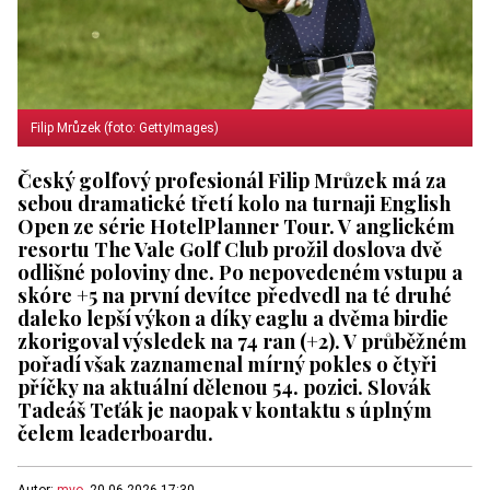
Filip Mrůzek (foto: GettyImages)
Český golfový profesionál Filip Mrůzek má za
sebou dramatické třetí kolo na turnaji English
Open ze série HotelPlanner Tour. V anglickém
resortu The Vale Golf Club prožil doslova dvě
odlišné poloviny dne. Po nepovedeném vstupu a
skóre +5 na první devítce předvedl na té druhé
daleko lepší výkon a díky eaglu a dvěma birdie
zkorigoval výsledek na 74 ran (+2). V průběžném
pořadí však zaznamenal mírný pokles o čtyři
příčky na aktuální dělenou 54. pozici. Slovák
Tadeáš Teťák je naopak v kontaktu s úplným
čelem leaderboardu.