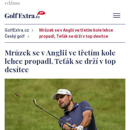
Men
GolfExtra.cz
›
Mrůzek se v Anglii ve třetím kole lehce
Český golf
›
propadl, Teťák se drží v top desítce
Mrůzek se v Anglii ve třetím kole
lehce propadl, Teťák se drží v top
desítce