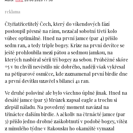
Autor:
mvo
, 20.06.2026 17:30
Čtyřiatřicetitelý Čech, který do víkendových fází
postoupil přesně na ránu, nezačal sobotní třetí kolo
vůbec optimálně. Hned na první jamce (par 4) přišlo
sedm ran, a tedy triple bogey. Krize na první devítce se
ještě prohloubila mezi pátou a sedmou jamkou, na
kterých nasbíral sérii tří bogey za sebou. Průběžné skóre
+5 v tu chvíli nevěstilo nic dobrého, naději však vykřesal
na pětiparové osmičce, kde zaznamenal první birdie dne
a první devítku uzavřel s bilancí 41 ran.
Ve druhé polovině ale bylo všechno úplně jinak. Hned na
desáté jamce (par 5) Mrůzek zapsal eagle a trochu si
zlepšil náladu. Na povedený moment navázal na
třináctce dalším birdie. A ačkoliv na čtrnácté jamce (par
3) přišlo jedno drobné zaškobtnutí v podobě bogey, vítěz
z minulého týdne v Rakousku ho okamžitě vymazal