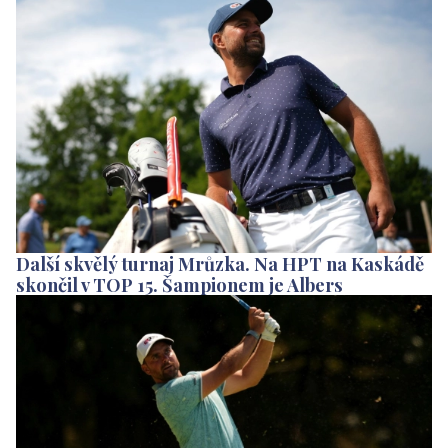
Další skvělý turnaj Mrůzka. Na HPT na Kaskádě
skončil v TOP 15. Šampionem je Albers