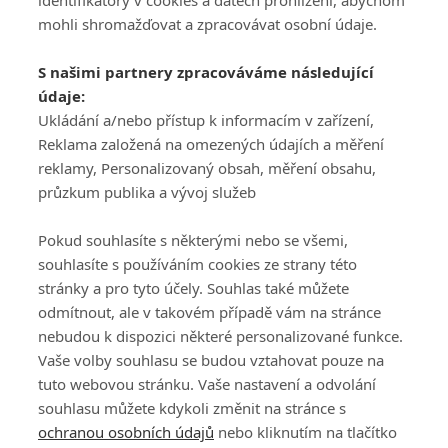
identifikátory v cookies a datech prohlížení, abychom
mohli shromažďovat a zpracovávat osobní údaje.
Adresa
S našimi partnery zpracováváme následující
ATV CZ, s.r.o.
údaje:
Olbrachtova 1980/5
Všeobecné obchodní
Ukládání a/nebo přístup k informacím v zařízení,
140 00 Praha 4
podmínky služby
Reklama založená na omezených údajích a měření
GolfExtra.cz Premium
reklamy, Personalizovaný obsah, měření obsahu,
Podmínky zpracování
průzkum publika a vývoj služeb
osobních údajů při
užívání platformy
Pokud souhlasíte s některými nebo se všemi,
GolfExtra
souhlasíte s používáním cookies ze strany této
Ceník GolfExtra.cz
stránky a pro tyto účely. Souhlas také můžete
Premium
odmítnout, ale v takovém případě vám na stránce
Doporučené odkazy
nebudou k dispozici některé personalizované funkce.
Vaše volby souhlasu se budou vztahovat pouze na
tuto webovou stránku. Vaše nastavení a odvolání
souhlasu můžete kdykoli změnit na stránce s
Editor
Obchod
ochranou osobních údajů
nebo kliknutím na tlačítko
Honza Fait
Edita Hanušová