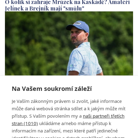
O kolik si zahraje Mrůzek na Kaskádě? Amatéři
Jelínek a Brejník mají "smůlu"
Na Vašem soukromí záleží
Na Raiffeisenbank Golf Challenge prošli cutem
Je Vaším zákonným právem si zvolit, jaké informace
tři Češi. Mrůzek a amatéři Brejník s Jelínkem
může daná webová stránka sdílet a k jakým může mít
přístup. S Vaším povolením my a
naši partneři třetích
stran (1010)
ukládáme a/nebo máme přístup k
informacím na zařízení, mezi které patří jedinečné