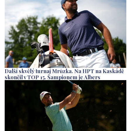
Další skvělý turnaj Mrůzka. Na HPT na Kaskádě
skončil v TOP 15. Šampionem je Albers