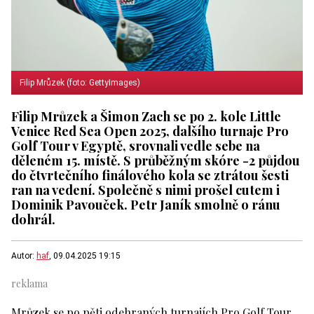
Filip Mrůzek (foto: GettyImages)
Filip Mrůzek a Šimon Zach se po 2. kole Little
Venice Red Sea Open 2025, dalšího turnaje Pro
Golf Tour v Egyptě, srovnali vedle sebe na
děleném 15. místě. S průběžným skóre -2 půjdou
do čtvrtečního finálového kola se ztrátou šesti
ran na vedení. Společně s nimi prošel cutem i
Dominik Pavouček. Petr Janík smolně o ránu
dohrál.
Autor:
haf
, 09.04.2025 19:15
Mrůzek se po pěti odehraných turnajích Pro Golf Tour