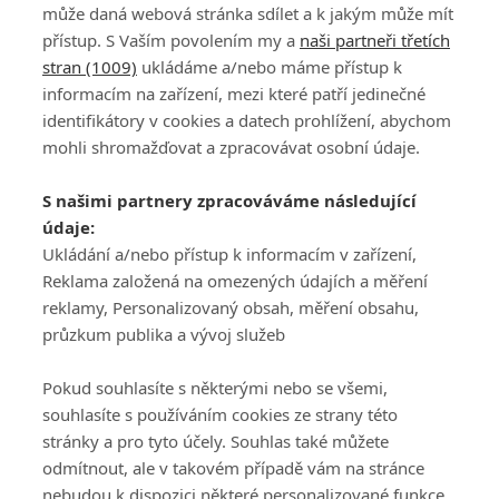
Jelínek a Brejník mají "smůlu"
může daná webová stránka sdílet a k jakým může mít
přístup. S Vaším povolením my a
naši partneři třetích
stran (1009)
ukládáme a/nebo máme přístup k
informacím na zařízení, mezi které patří jedinečné
identifikátory v cookies a datech prohlížení, abychom
mohli shromažďovat a zpracovávat osobní údaje.
Adresa
S našimi partnery zpracováváme následující
ATV CZ, s.r.o.
údaje:
Olbrachtova 1980/5
Všeobecné obchodní
Ukládání a/nebo přístup k informacím v zařízení,
140 00 Praha 4
podmínky služby
Reklama založená na omezených údajích a měření
GolfExtra.cz Premium
reklamy, Personalizovaný obsah, měření obsahu,
Podmínky zpracování
průzkum publika a vývoj služeb
osobních údajů při
užívání platformy
Pokud souhlasíte s některými nebo se všemi,
GolfExtra
souhlasíte s používáním cookies ze strany této
Ceník GolfExtra.cz
stránky a pro tyto účely. Souhlas také můžete
Premium
odmítnout, ale v takovém případě vám na stránce
Doporučené odkazy
nebudou k dispozici některé personalizované funkce.