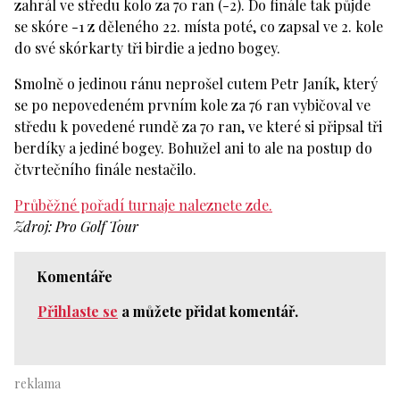
zahrál ve středu kolo za 70 ran (-2). Do finále tak půjde
se skóre -1 z děleného 22. místa poté, co zapsal ve 2. kole
do své skórkarty tři birdie a jedno bogey.
Smolně o jedinou ránu neprošel cutem Petr Janík, který
se po nepovedeném prvním kole za 76 ran vybičoval ve
středu k povedené rundě za 70 ran, ve které si připsal tři
berdíky a jediné bogey. Bohužel ani to ale na postup do
čtvrtečního finále nestačilo.
Průběžné pořadí turnaje naleznete zde.
Zdroj: Pro Golf Tour
Komentáře
Přihlaste se
a můžete přidat komentář.