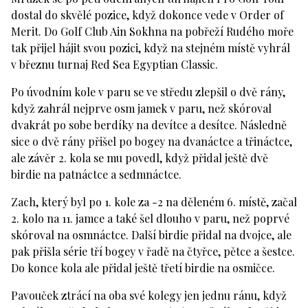
dostal do skvělé pozice, když dokonce vede v Order of
Merit. Do Golf Club Ain Sokhna na pobřeží Rudého moře
tak přijel hájit svou pozici, když na stejném místě vyhrál
v březnu turnaj Red Sea Egyptian Classic.
Po úvodním kole v paru se ve středu zlepšil o dvě rány,
když zahrál nejprve osm jamek v paru, než skóroval
dvakrát po sobe berdíky na devítce a desítce. Následně
sice o dvě rány přišel po bogey na dvanáctce a třináctce,
ale závěr 2. kola se mu povedl, když přidal ještě dvě
birdie na patnáctce a sedmnáctce.
Zach, který byl po 1. kole za -2 na děleném 6. místě, začal
2. kolo na 11. jamce a také šel dlouho v paru, než poprvé
skóroval na osmnáctce. Další birdie přidal na dvojce, ale
pak přišla série tří bogey v řadě na čtyřce, pětce a šestce.
Do konce kola ale přidal ještě třetí birdie na osmičce.
Pavouček ztrácí na oba své kolegy jen jednu ránu, když