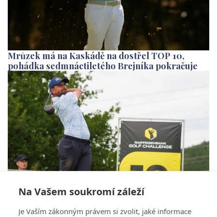
Mrůzek má na Kaskádě na dostřel TOP 10,
pohádka sedmnáctiletého Brejníka pokračuje
Na Vašem soukromí záleží
O kolik si zahraje Mrůzek na Kaskádě? Amatéři
Je Vaším zákonným právem si zvolit, jaké informace