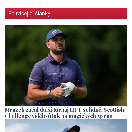
Související články
Mrůzek začal další turnaj HPT solidně. Scottish
Challenge vidělo útok na magických 59 ran