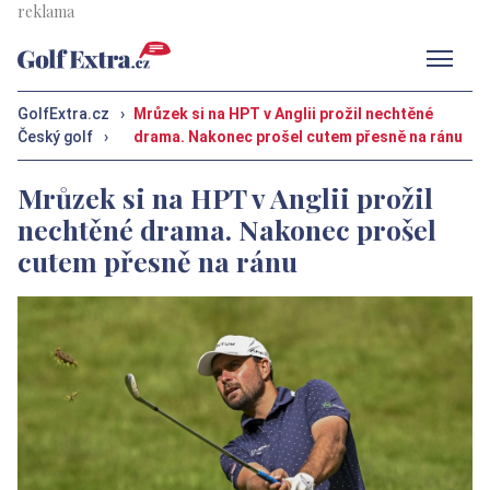
Men
GolfExtra.cz
›
Mrůzek si na HPT v Anglii prožil nechtěné
Český golf
›
drama. Nakonec prošel cutem přesně na ránu
Mrůzek si na HPT v Anglii prožil
nechtěné drama. Nakonec prošel
cutem přesně na ránu