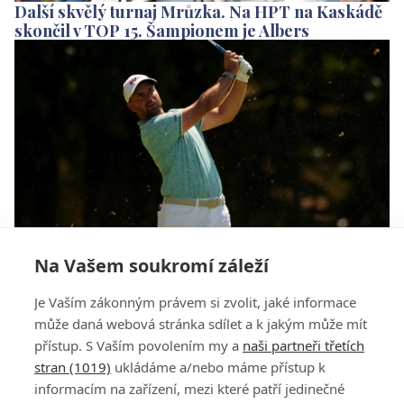
Další skvělý turnaj Mrůzka. Na HPT na Kaskádě
skončil v TOP 15. Šampionem je Albers
Na Vašem soukromí záleží
Mrůzek má na Kaskádě na dostřel TOP 10,
Je Vaším zákonným právem si zvolit, jaké informace
pohádka sedmnáctiletého Brejníka pokračuje
může daná webová stránka sdílet a k jakým může mít
přístup. S Vaším povolením my a
naši partneři třetích
stran (1019)
ukládáme a/nebo máme přístup k
informacím na zařízení, mezi které patří jedinečné