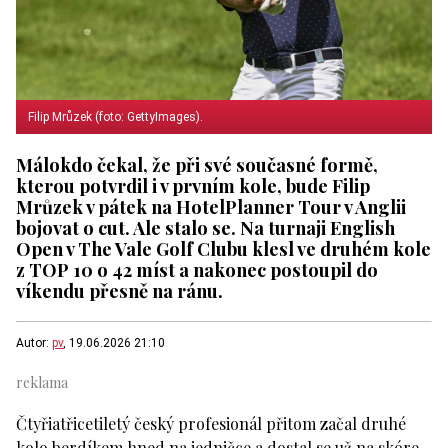
Filip Mrůzek (foto: GettyImages).
Málokdo čekal, že při své současné formě,
kterou potvrdil i v prvním kole, bude Filip
Mrůzek v pátek na HotelPlanner Tour v Anglii
bojovat o cut. Ale stalo se. Na turnaji English
Open v The Vale Golf Clubu klesl ve druhém kole
z TOP 10 o 42 míst a nakonec postoupil do
víkendu přesně na ránu.
Autor:
pv
, 19.06.2026 21:10
Čtyřiatřicetiletý český profesionál přitom začal druhé
kolo berdíkem hned na jedničce a dostal se už na skóre