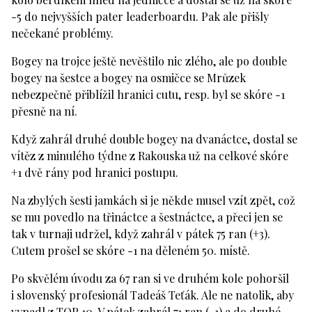
-5 do nejvyšších pater leaderboardu. Pak ale přišly
nečekané problémy.
Bogey na trojce ještě nevěštilo nic zlého, ale po double
bogey na šestce a bogey na osmičce se Mrůzek
nebezpečně přiblížil hranici cutu, resp. byl se skóre -1
přesně na ní.
Když zahrál druhé double bogey na dvanáctce, dostal se
vítěz z minulého týdne z Rakouska už na celkové skóre
+1 dvě rány pod hranici postupu.
Na zbylých šesti jamkách si je někde musel vzít zpět, což
se mu povedlo na třináctce a šestnáctce, a přeci jen se
tak v turnaji udržel, když zahrál v pátek 75 ran (+3).
Cutem prošel se skóre -1 na děleném 50. místě.
Po skvělém úvodu za 67 ran si ve druhém kole pohoršil
i slovenský profesionál Tadeáš Teťák. Ale ne natolik, aby
vypadl z TOP 10. V pátek zahrál 71 ran (-1) a do druhé