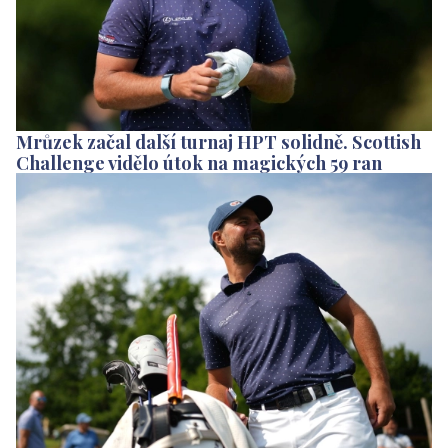
Mrůzek začal další turnaj HPT solidně. Scottish
Challenge vidělo útok na magických 59 ran