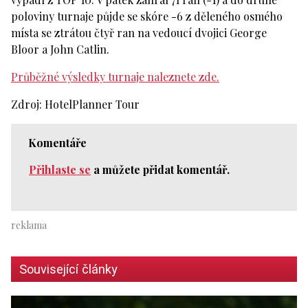
poloviny turnaje půjde se skóre -6 z děleného osmého
místa se ztrátou čtyř ran na vedoucí dvojici George
Bloor a John Catlin.
Průběžné výsledky turnaje naleznete zde.
Zdroj: HotelPlanner Tour
Komentáře
Přihlaste se
a můžete přidat komentář.
Související články