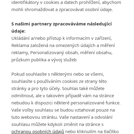
identifikátory v cookies a datech prohlížení, abychom
mohli shromažďovat a zpracovávat osobní údaje.
Adresa
S našimi partnery zpracováváme následující
ATV CZ, s.r.o.
údaje:
Olbrachtova 1980/5
Všeobecné obchodní
Ukládání a/nebo přístup k informacím v zařízení,
140 00 Praha 4
podmínky služby
Reklama založená na omezených údajích a měření
GolfExtra.cz Premium
reklamy, Personalizovaný obsah, měření obsahu,
Podmínky zpracování
průzkum publika a vývoj služeb
osobních údajů při
užívání platformy
Pokud souhlasíte s některými nebo se všemi,
GolfExtra
souhlasíte s používáním cookies ze strany této
Ceník GolfExtra.cz
stránky a pro tyto účely. Souhlas také můžete
Premium
odmítnout, ale v takovém případě vám na stránce
Doporučené odkazy
nebudou k dispozici některé personalizované funkce.
Vaše volby souhlasu se budou vztahovat pouze na
tuto webovou stránku. Vaše nastavení a odvolání
souhlasu můžete kdykoli změnit na stránce s
Editor
Obchod
ochranou osobních údajů
nebo kliknutím na tlačítko
Honza Fait
Edita Hanušová