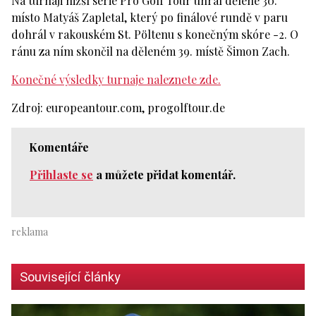
Na turnaji nižší série Pro Golf Tour uhrál dělené 30.
místo Matyáš Zapletal, který po finálové rundě v paru
dohrál v rakouském St. Pöltenu s konečným skóre -2. O
ránu za ním skončil na děleném 39. místě Šimon Zach.
Konečné výsledky turnaje naleznete zde.
Zdroj: europeantour.com, progolftour.de
Komentáře
Přihlaste se
a můžete přidat komentář.
Související články