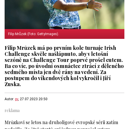
Filip Mrůzek (Foto: GettyImages).
Filip Mrůzek má po prvním kole turnaje Irish
Challenge skvěle našlápnuto, aby v letošní
sezóně na Challenge Tour poprvé prošel cutem.
Ba co víc, po úvodní osmnáctce ztrácí z děleného
sedmého místa jen dvě rány na vedení. Za
postupem do víkendových kol vykročil i Jiří
Zuska.
Autor:
pv
, 27.07.2023 20:50
Mrůzkovi se letos na druholigové evropské sérii zatím