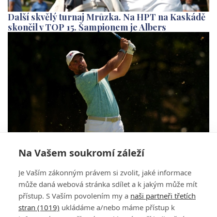
Další skvělý turnaj Mrůzka. Na HPT na Kaskádě
skončil v TOP 15. Šampionem je Albers
Na Vašem soukromí záleží
Mrůzek má na Kaskádě na dostřel TOP 10,
Je Vaším zákonným právem si zvolit, jaké informace
pohádka sedmnáctiletého Brejníka pokračuje
může daná webová stránka sdílet a k jakým může mít
přístup. S Vaším povolením my a
naši partneři třetích
stran (1019)
ukládáme a/nebo máme přístup k