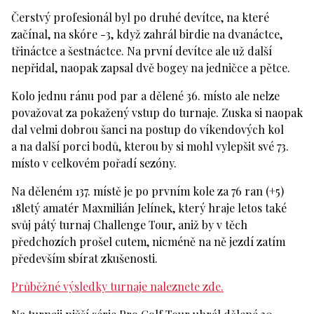
Čerstvý profesionál byl po druhé devítce, na které
začínal, na skóre -3, když zahrál birdie na dvanáctce,
třináctce a šestnáctce. Na první devítce ale už další
nepřidal, naopak zapsal dvě bogey na jedničce a pětce.
Kolo jednu ránu pod par a dělené 36. místo ale nelze
považovat za pokažený vstup do turnaje. Zuska si naopak
dal velmi dobrou šanci na postup do víkendových kol
a na další porci bodů, kterou by si mohl vylepšit své 73.
místo v celkovém pořadí sezóny.
Na děleném 137. místě je po prvním kole za 76 ran (+5)
18letý amatér Maxmilián Jelínek, který hraje letos také
svůj pátý turnaj Challenge Tour, aniž by v těch
předchozích prošel cutem, nicméně na ně jezdí zatím
především sbírat zkušenosti.
Průběžné výsledky turnaje naleznete zde.