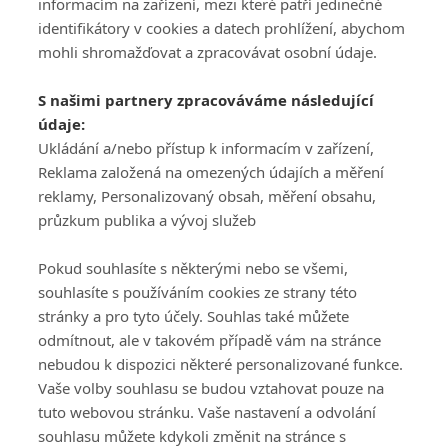
informacím na zařízení, mezi které patří jedinečné
identifikátory v cookies a datech prohlížení, abychom
mohli shromažďovat a zpracovávat osobní údaje.
Adresa
S našimi partnery zpracováváme následující
ATV CZ, s.r.o.
údaje:
Olbrachtova 1980/5
Všeobecné obchodní
Ukládání a/nebo přístup k informacím v zařízení,
140 00 Praha 4
podmínky služby
Reklama založená na omezených údajích a měření
GolfExtra.cz Premium
reklamy, Personalizovaný obsah, měření obsahu,
Podmínky zpracování
průzkum publika a vývoj služeb
osobních údajů při
užívání platformy
Pokud souhlasíte s některými nebo se všemi,
GolfExtra
souhlasíte s používáním cookies ze strany této
Ceník GolfExtra.cz
stránky a pro tyto účely. Souhlas také můžete
Premium
odmítnout, ale v takovém případě vám na stránce
Doporučené odkazy
nebudou k dispozici některé personalizované funkce.
Vaše volby souhlasu se budou vztahovat pouze na
tuto webovou stránku. Vaše nastavení a odvolání
souhlasu můžete kdykoli změnit na stránce s
Editor
Obchod