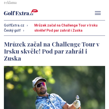
Men
GolfExtra.cz
›
Mrůzek začal na Challenge Tour v Irsku
Český golf
›
skvěle! Pod par zahrál i Zuska
Mrůzek začal na Challenge Tour v
Irsku skvěle! Pod par zahrál i
Zuska