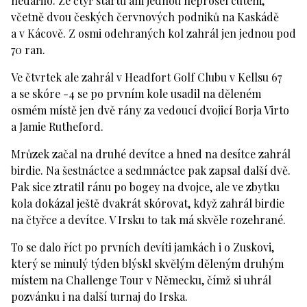
nedařilo. Ze čtyř startů ani jednou neprošel cutem,
včetně dvou českých červnových podniků na Kaskádě
a v Kácově. Z osmi odehraných kol zahrál jen jednou pod
70 ran.
Ve čtvrtek ale zahrál v Headfort Golf Clubu v Kellsu 67
a se skóre -4 se po prvním kole usadil na děleném
osmém místě jen dvě rány za vedoucí dvojicí Borja Virto
a Jamie Rutheford.
Mrůzek začal na druhé devítce a hned na desítce zahrál
birdie. Na šestnáctce a sedmnáctce pak zapsal další dvě.
Pak sice ztratil ránu po bogey na dvojce, ale ve zbytku
kola dokázal ještě dvakrát skórovat, když zahrál birdie
na čtyřce a devítce. V Irsku to tak má skvěle rozehrané.
To se dalo říct po prvních devíti jamkách i o Zuskovi,
který se minulý týden blýskl skvělým děleným druhým
místem na Challenge Tour v Německu, čímž si uhrál
pozvánku i na další turnaj do Irska.