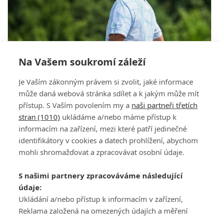
Na Vašem soukromí záleží
Na Raiffeisenbank Golf Challenge prošli cutem
Je Vaším zákonným právem si zvolit, jaké informace
tři Češi. Mrůzek a amatéři Brejník s Jelínkem
může daná webová stránka sdílet a k jakým může mít
přístup. S Vaším povolením my a
naši partneři třetích
stran (1010)
ukládáme a/nebo máme přístup k
informacím na zařízení, mezi které patří jedinečné
identifikátory v cookies a datech prohlížení, abychom
mohli shromažďovat a zpracovávat osobní údaje.
Adresa
S našimi partnery zpracováváme následující
ATV CZ, s.r.o.
údaje:
Olbrachtova 1980/5
Všeobecné obchodní
Ukládání a/nebo přístup k informacím v zařízení,
140 00 Praha 4
podmínky služby
Reklama založená na omezených údajích a měření
GolfExtra.cz Premium