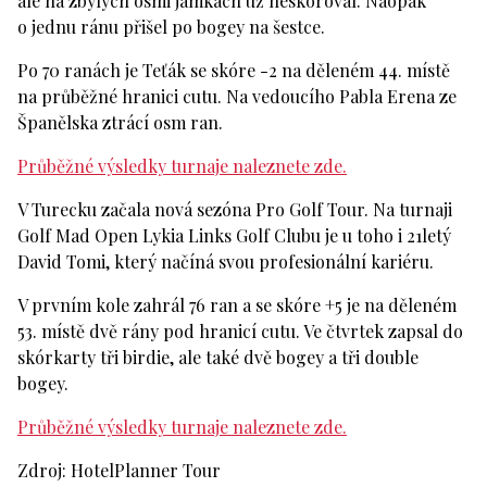
ale na zbylých osmi jamkách už neskóroval. Naopak
o jednu ránu přišel po bogey na šestce.
Po 70 ranách je Teťák se skóre -2 na děleném 44. místě
na průběžné hranici cutu. Na vedoucího Pabla Erena ze
Španělska ztrácí osm ran.
Průběžné výsledky turnaje naleznete zde.
V Turecku začala nová sezóna Pro Golf Tour. Na turnaji
Golf Mad Open Lykia Links Golf Clubu je u toho i 21letý
David Tomi, který načíná svou profesionální kariéru.
V prvním kole zahrál 76 ran a se skóre +5 je na děleném
53. místě dvě rány pod hranicí cutu. Ve čtvrtek zapsal do
skórkarty tři birdie, ale také dvě bogey a tři double
bogey.
Průběžné výsledky turnaje naleznete zde.
Zdroj: HotelPlanner Tour