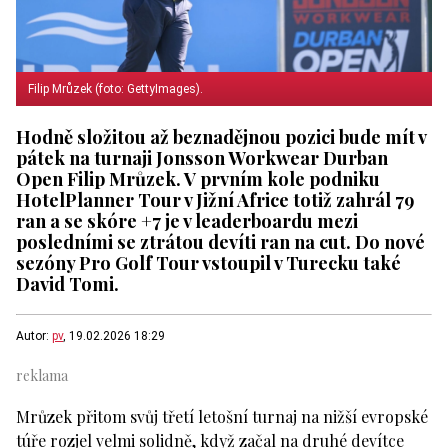
Filip Mrůzek (foto: GettyImages).
Hodně složitou až beznadějnou pozici bude mít v
pátek na turnaji Jonsson Workwear Durban
Open Filip Mrůzek. V prvním kole podniku
HotelPlanner Tour v Jižní Africe totiž zahrál 79
ran a se skóre +7 je v leaderboardu mezi
posledními se ztrátou devíti ran na cut. Do nové
sezóny Pro Golf Tour vstoupil v Turecku také
David Tomi.
Autor:
pv
, 19.02.2026 18:29
Mrůzek přitom svůj třetí letošní turnaj na nižší evropské
túře rozjel velmi solidně, když začal na druhé devítce