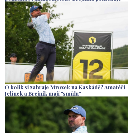
O kolik si zahraje Mrůzek na Kaskádě? Amatéři
Jelínek a Brejník mají "smůlu"