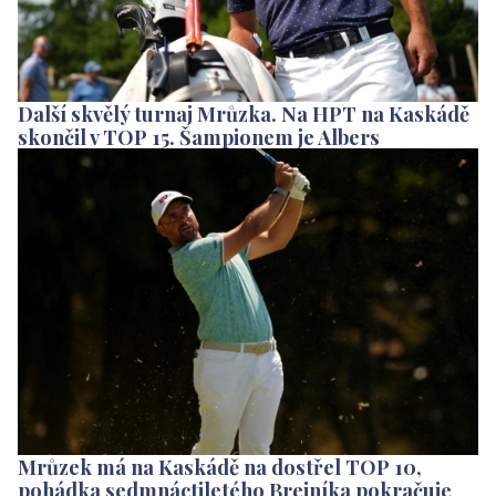
Další skvělý turnaj Mrůzka. Na HPT na Kaskádě
skončil v TOP 15. Šampionem je Albers
Mrůzek má na Kaskádě na dostřel TOP 10,
pohádka sedmnáctiletého Brejníka pokračuje