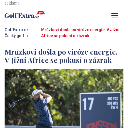
Men
GolfExtra.cz
›
Mrůzkovi došla po viróze energie. V Jižní
Český golf
›
Africe se pokusí o zázrak
Mrůzkovi došla po viróze energie.
V Jižní Africe se pokusí o zázrak