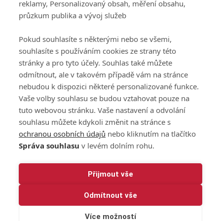
reklamy, Personalizovaný obsah, měření obsahu,
Podmínky zpracování
průzkum publika a vývoj služeb
osobních údajů při
užívání platformy
Pokud souhlasíte s některými nebo se všemi,
GolfExtra
souhlasíte s používáním cookies ze strany této
Ceník GolfExtra.cz
stránky a pro tyto účely. Souhlas také můžete
Premium
odmítnout, ale v takovém případě vám na stránce
Doporučené odkazy
nebudou k dispozici některé personalizované funkce.
Vaše volby souhlasu se budou vztahovat pouze na
tuto webovou stránku. Vaše nastavení a odvolání
souhlasu můžete kdykoli změnit na stránce s
Editor
Obchod
ochranou osobních údajů
nebo kliknutím na tlačítko
Honza Fait
Edita Hanušová
Správa souhlasu
v levém dolním rohu.
+420 723 898 969
+420 724 150 784
fait@golfextra.cz
hanusova@relmost.cz
Marketing
Přijmout vše
Pavel Poulíček
Odmítnout vše
+420 602 170 872
poulicek@relmost.cz
Více možností