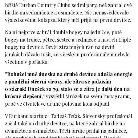
hřiště Durban Country Clubu sedmi pary, než zahrál dvě
birdie na sedmnáctce a osmnáctce. Nic nenasvědčovalo
výsledkovému kolapsu, který měl přijít na první devítce.
Na ní nejprve zahrál double bogey na jedničce, poté
bogey na trojce, pětce, šestce a sedmičce a navrch triple
bogey na devítce. Devět ztracených ran na devíti
jamkách dávalo tušit, že s českým profesionálem nebylo
všechno v pořádku.
"Bohužel mně dneska na druhé devítce odešla energie
z pondělní střevní virózy, ale zítra se pokusím
o zázrak! Dnešek za 79, stalo se a zítra je další den na
krásné zlepšení,"
vysvětlil Mrůzek na svém Instagramu,
proč ve čtvrtek ve druhé polovině kola odpadl.
V Durbanu startuje i Tadeáš Teťák. Slovenský profesionál
začal také na druhé devítce, na které zahrál birdie na
dvanáctce a osmnáctce. Třetí birdie přidal na jedničce,