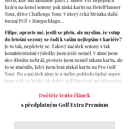
Merit, kde mu aktuálně patří 2. místo. Pět nejlepších
hráčů na konci sezony pak získá kartu na HotelPlanner
Tour, dříve Challenge Tour. V úterý čeká Mrůzka další
turnaj PGT v Haugschlagu…
Filipe, opravte mě, jestli se pletu, ale myslím, že vstup
do letošní sezony se řadí k vašim nejlepším v kariéře?
Je to tak, nepletete se. Takový začátek sezony s tak
konzistentními výsledky jsem ještě neměl. V zimě jsem
sice dlouho nehrál, protože jsem neměl nikam kartu, ale
to se změnilo, když jsem loni získal kartu na Pro Golf
Tour. No a začátek zimy je z mého pohledu úplně super.
Jsem rád, že hraju tak dobrý golf hned od začátku roku.
Dočtěte tento článek
s předplatným Golf Extra Premium