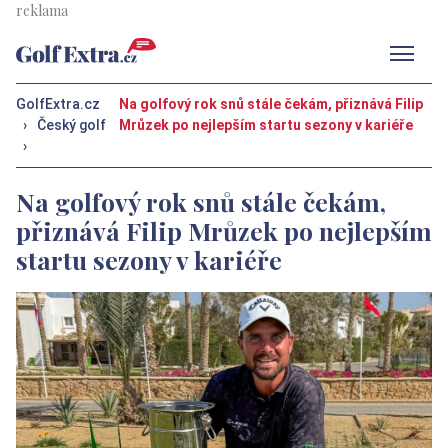
Men
GolfExtra.cz
Na golfový rok snů stále čekám, přiznává Filip
›
Český golf
Mrůzek po nejlepším startu sezony v kariéře
›
Na golfový rok snů stále čekám,
přiznává Filip Mrůzek po nejlepším
startu sezony v kariéře