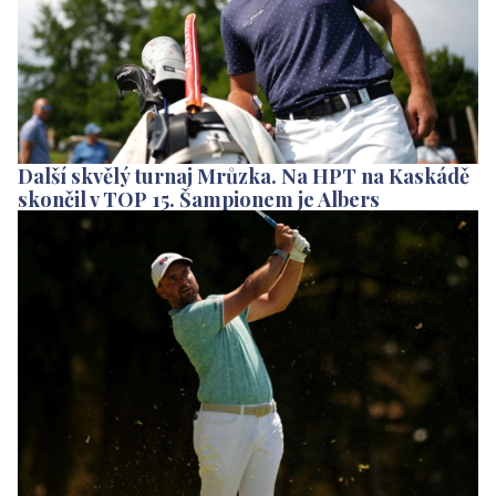
Další skvělý turnaj Mrůzka. Na HPT na Kaskádě
skončil v TOP 15. Šampionem je Albers