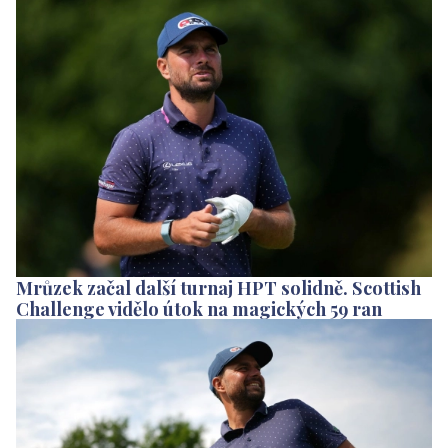
Mrůzek začal další turnaj HPT solidně. Scottish
Challenge vidělo útok na magických 59 ran