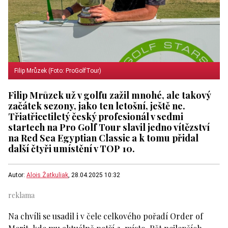
Filip Mrůzek (Foto: ProGolfTour)
Filip Mrůzek už v golfu zažil mnohé, ale takový
začátek sezony, jako ten letošní, ještě ne.
Třiatřicetiletý český profesionál v sedmi
startech na Pro Golf Tour slavil jedno vítězství
na Red Sea Egyptian Classic a k tomu přidal
další čtyři umístění v TOP 10.
Autor:
Alois Žatkuliak
, 28.04.2025 10:32
Na chvíli se usadil i v čele celkového pořadí Order of