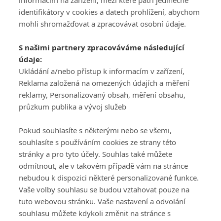
informacím na zařízení, mezi které patří jedinečné
identifikátory v cookies a datech prohlížení, abychom
mohli shromažďovat a zpracovávat osobní údaje.
Adresa
S našimi partnery zpracováváme následující
ATV CZ, s.r.o.
údaje:
Olbrachtova 1980/5
Všeobecné obchodní
Ukládání a/nebo přístup k informacím v zařízení,
140 00 Praha 4
podmínky služby
Reklama založená na omezených údajích a měření
GolfExtra.cz Premium
reklamy, Personalizovaný obsah, měření obsahu,
Podmínky zpracování
průzkum publika a vývoj služeb
osobních údajů při
užívání platformy
Pokud souhlasíte s některými nebo se všemi,
GolfExtra
souhlasíte s používáním cookies ze strany této
Ceník GolfExtra.cz
stránky a pro tyto účely. Souhlas také můžete
Premium
odmítnout, ale v takovém případě vám na stránce
Doporučené odkazy
nebudou k dispozici některé personalizované funkce.
Vaše volby souhlasu se budou vztahovat pouze na
tuto webovou stránku. Vaše nastavení a odvolání
souhlasu můžete kdykoli změnit na stránce s
Editor
Obchod