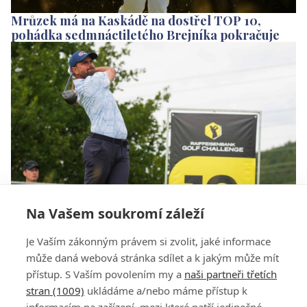
Mrůzek má na Kaskádě na dostřel TOP 10,
pohádka sedmnáctiletého Brejníka pokračuje
Na Vašem soukromí záleží
O kolik si zahraje Mrůzek na Kaskádě? Amatéři
Je Vaším zákonným právem si zvolit, jaké informace
Jelínek a Brejník mají "smůlu"
může daná webová stránka sdílet a k jakým může mít
přístup. S Vaším povolením my a
naši partneři třetích
stran (1009)
ukládáme a/nebo máme přístup k