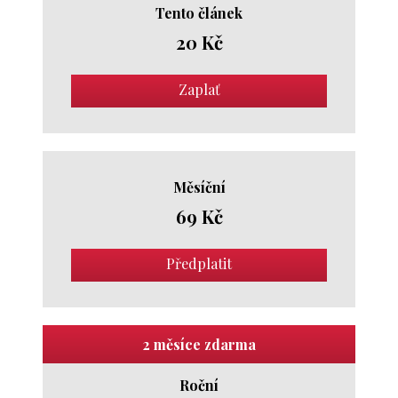
Tento článek
20 Kč
Zaplať
Měsíční
69 Kč
Předplatit
2 měsíce zdarma
Roční