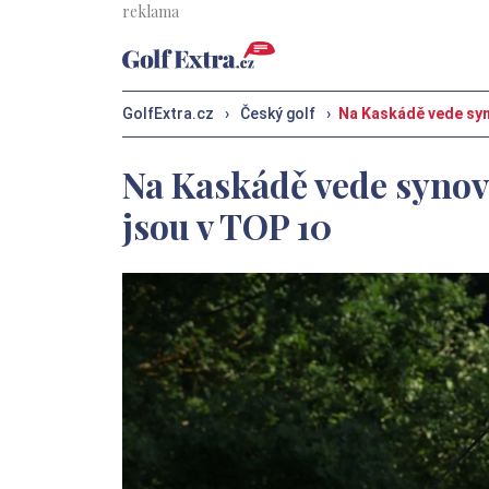
GolfExtra.cz
›
Český golf
›
Na Kaskádě vede syn
Na Kaskádě vede synov
jsou v TOP 10