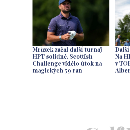
Mrůzek začal další turnaj
Další
HPT solidně. Scottish
Na H
Challenge vidělo útok na
v TO
magických 59 ran
Albe