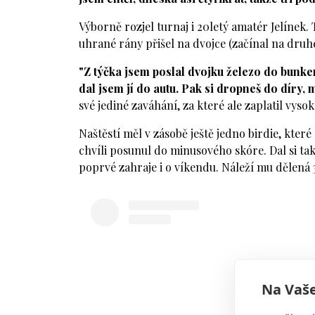
Výborně rozjel turnaj i 20letý amatér Jelínek.
uhrané rány přišel na dvojce (začínal na druhé
"Z týčka jsem poslal dvojku železo do bunker
dal jsem jí do autu. Pak si dropneš do díry, m
své jediné zaváhání, za které ale zaplatil vyso
Naštěstí měl v zásobě ještě jedno birdie, kter
chvíli posunul do minusového skóre. Dal si tak
poprvé zahraje i o víkendu. Náleží mu dělená 3
Na Vaše