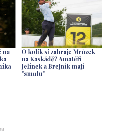
 na
O kolik si zahraje Mrůzek
dka
na Kaskádě? Amatéři
níka
Jelínek a Brejník mají
"smůlu"
sa