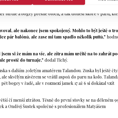
do klubovny Václav Tichý. Ten nezačal dobře, když si na desítc
ie na patnáctce zahrál na druhé devítce, kde začínal, ještě je
r birdie a bogey přesně otočil, a tak donesl skóre v paru, kt
avoval, ale nakonec jsem spokojený. Mohlo to být ještě o tr
sice pár balónů, ale zase mi tam spadlo několik puttů,"
hodno
jsem si že mám na víc, ale zítra mám určitě na to zahrát p
ale prostě do turnaje,"
dodal Tichý.
Zuska s dalším 20letým amatérem Talandou. Zuska byl ještě čty
ale skvělým závěrem se vrátil aspoň do paru na kolo. Taland
pět bogey v řadě, ale v rozmezí jamek 17 až 6 si dokázal vzít
větší čí menší ztrátou. Těsně do první stovky se na děleném 9
ejlek a Ondřej Šustek společně s profesionálem Matyášem