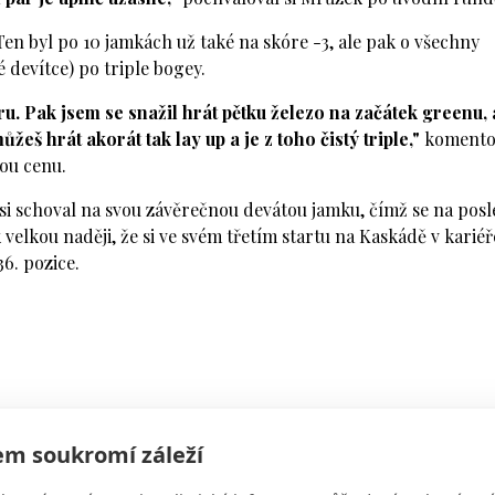
 Ten byl po 10 jamkách už také na skóre -3, ale pak o všechny
 devítce) po triple bogey.
u. Pak jsem se snažil hrát pětku železo na začátek greenu, 
ůžeš hrát akorát tak lay up a je z toho čistý triple,"
komento
kou cenu.
é si schoval na svou závěrečnou devátou jamku, čímž se na pos
 velkou naději, že si ve svém třetím startu na Kaskádě v kariéř
6. pozice.
m soukromí záleží