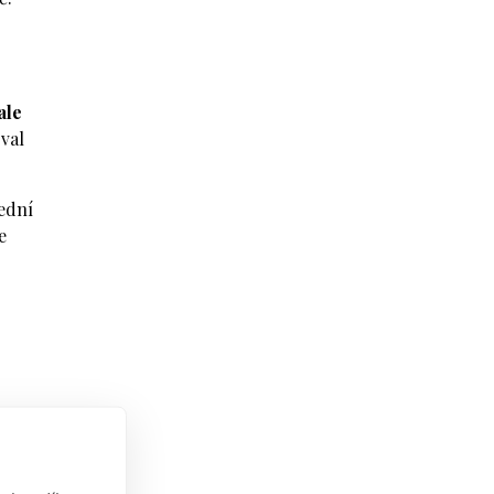
ale
val
lední
e