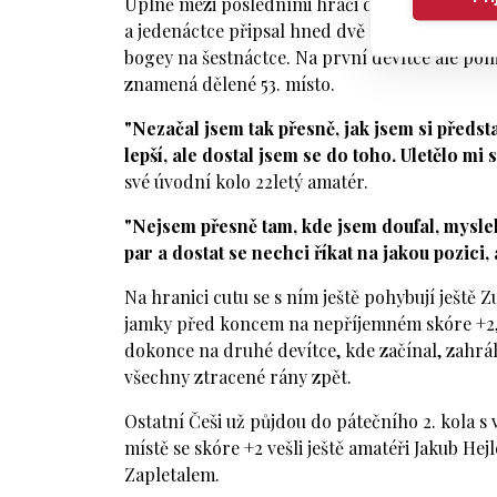
Úplně mezi posledními hráči dorazil v 1. kole 
a jedenáctce připsal hned dvě bogey. A po bird
bogey na šestnáctce. Na první devítce ale pomě
znamená dělené 53. místo.
"Nezačal jsem tak přesně, jak jsem si předst
lepší, ale dostal jsem se do toho. Uletělo mi 
své úvodní kolo 22letý amatér.
"Nejsem přesně tam, kde jsem doufal, myslel 
par a dostat se nechci říkat na jakou pozici, 
Na hranici cutu se s ním ještě pohybují ještě 
jamky před koncem na nepříjemném skóre +2, 
dokonce na druhé devítce, kde začínal, zahrál 
všechny ztracené rány zpět.
Ostatní Češi už půjdou do pátečního 2. kola s 
místě se skóre +2 vešli ještě amatéři Jakub H
Zapletalem.