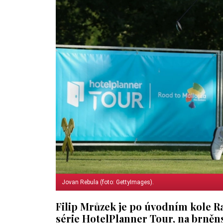
Jovan Rebula (foto: GettyImages).
Filip Mrůzek je po úvodním kole Ra
série HotelPlanner Tour, na brně