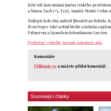
Ještě níž jsou známá jména českého profesionál
a Šimon Zach (+5, T135). Amatér Matúš Cedzo z
Nejlepší kolo dne zahrál Jihoafričan Rebula.
dvou bogey také sedmi birdie a jedním eagle
Palmerem a Španělem Sebastianem Garciou.
Průběžné výsledky turnaje naleznete zde.
Komentáře
Přihlaste se
a můžete přidat komentář.
Související články