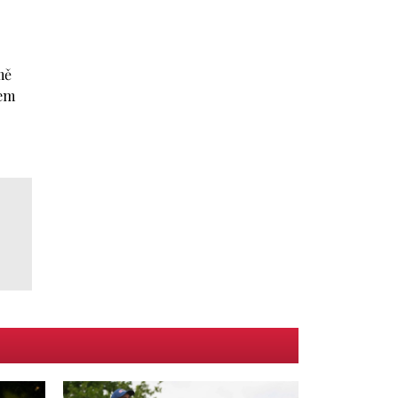
mě
nem