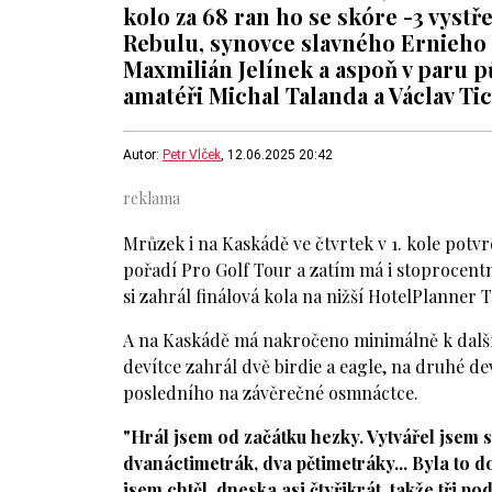
kolo za 68 ran ho se skóre -3 vystř
Rebulu, synovce slavného Ernieho 
Maxmilián Jelínek a aspoň v paru p
amatéři Michal Talanda a Václav Tic
Autor:
Petr Vlček
, 12.06.2025 20:42
Mrůzek i na Kaskádě ve čtvrtek v 1. kole potvr
pořadí Pro Golf Tour a zatím má i stoprocentní
si zahrál finálová kola na nižší HotelPlanner T
A na Kaskádě má nakročeno minimálně k další
devítce zahrál dvě birdie a eagle, na druhé dev
posledního na závěrečné osmnáctce.
"Hrál jsem od začátku hezky. Vytvářel jsem s
dvanáctimetrák, dva pětimetráky... Byla to d
jsem chtěl, dneska asi čtyřikrát, takže tři po