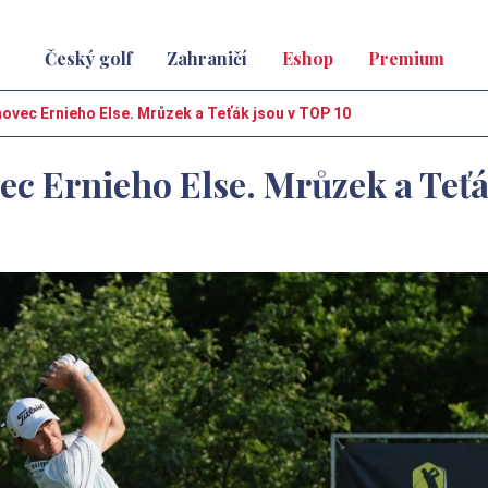
Český golf
Zahraničí
Eshop
Premium
ovec Ernieho Else. Mrůzek a Teťák jsou v TOP 10
ec Ernieho Else. Mrůzek a Teť