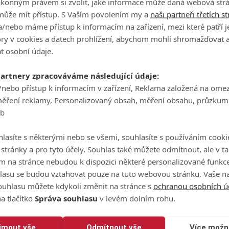
ákonným právem si zvolit, jaké informace může daná webová strá
může mít přístup. S Vaším povolením my a
naši partneři třetích s
/nebo máme přístup k informacím na zařízení, mezi které patří 
tory v cookies a datech prohlížení, abychom mohli shromažďovat 
t osobní údaje.
partnery zpracováváme následující údaje:
tagramu
/nebo přístup k informacím v zařízení, Reklama založená na ome
měření reklamy, Personalizovaný obsah, měření obsahu, průzkum
eb
lasíte s některými nebo se všemi, souhlasíte s používáním cooki
o stránky a pro tyto účely. Souhlas také můžete odmítnout, ale v 
m na stránce nebudou k dispozici některé personalizované funkce
lasu se budou vztahovat pouze na tuto webovou stránku. Vaše na
ouhlasu můžete kdykoli změnit na stránce s
ochranou osobních ú
a tlačítko
Správa souhlasu
v levém dolním rohu.
@hotelplannertour)
ijmout vše
Odmítnout vše
Více možn