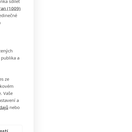
nka sdílet
tran (1009)
jedinečné
a
zených
 publika a
es ze
takovém
. Vaše
stavení a
dajů
nebo
ostí