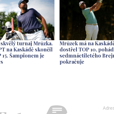
 skvělý turnaj Mrůzka.
Mrůzek má na Kaskádě
PT na Kaskádě skončil
dostřel TOP 10, pohá
P 15. Šampionem je
sedmnáctiletého Brej
rs
pokračuje
Adre