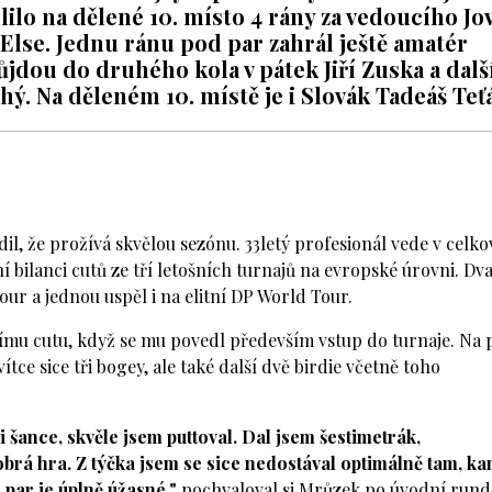
elilo na dělené 10. místo 4 rány za vedoucího Jo
Else. Jednu ránu pod par zahrál ještě amatér
ůjdou do druhého kola v pátek Jiří Zuska a dalš
hý. Na děleném 10. místě je i Slovák Tadeáš Teť
dil, že prožívá skvělou sezónu. 33letý profesionál vede v celk
 bilanci cutů ze tří letošních turnajů na evropské úrovni. Dv
our a jednou uspěl i na elitní DP World Tour.
mu cutu, když se mu povedl především vstup do turnaje. Na 
ítce sice tři bogey, ale také další dvě birdie včetně toho
i šance, skvěle jsem puttoval. Dal jsem šestimetrák,
obrá hra. Z týčka jsem se sice nedostával optimálně tam, k
d par je úplně úžasné,"
pochvaloval si Mrůzek po úvodní rund