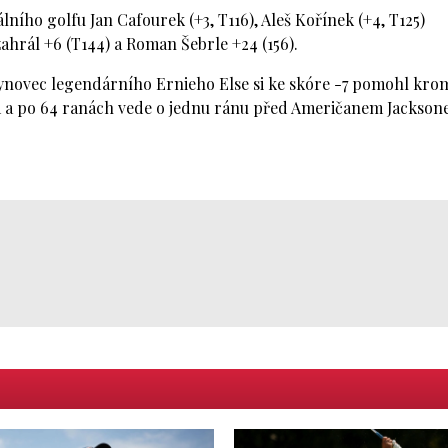
ního golfu Jan Cafourek (+3, T116), Aleš Kořínek (+4, T125)
ahrál +6 (T144) a Roman Šebrle +24 (156).
 Synovec legendárního Ernieho Else si ke skóre -7 pomohl kro
m a po 64 ranách vede o jednu ránu před Američanem Jackso