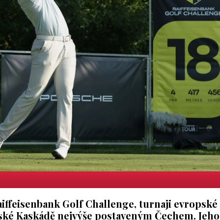
iffeisenbank Golf Challenge, turnaji evropské
nské Kaskádě nejvýše postaveným Čechem. Jeho