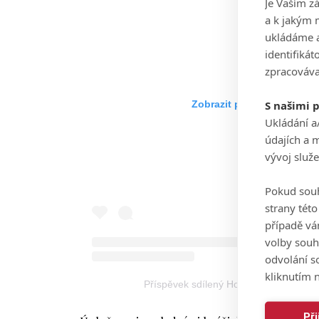
Je Vaším z
a k jakým 
ukládáme a
identifiká
zpracováva
S našimi 
Zobrazit příspěvek na Ins
Ukládání a
údajích a 
vývoj služ
Pokud souh
strany tét
případě vá
volby souh
odvolání s
kliknutím n
Příspěvek sdílený HotelPlanner Tour (
Př