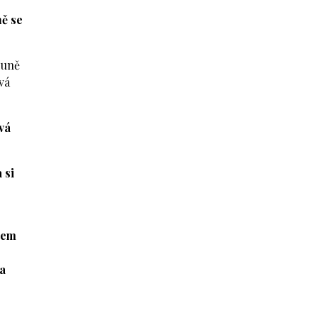
ně se
ouně
vá
vá
 si
 sem
la