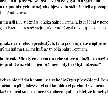
at co nejvíce zkušeností, užít si celý týden a využít tuto
a na podobných turnajích objevovala stále častěji a postup
ala Andrýsová.
ím turnaji LET už zná z loňska Saint Germain, která loni v Ber
. místem. Letos už stejně jako Andrýsová nastoupí jako čerst
jinak, než v letech předešlých. Je to pro moje zase úplně no
dný turnaj na LET nehrála,"
uvedla Saint Germain.
nulý rok. Minulý rok jsem na sebe vůbec netlačila a snažila
iv, protože už vůbec jen ta šance tady hrát byla úžasná,"
chat, ale přidat k tomu i víc sebedůvěry a přesvědčení, že
ačím na pilu, takže chci mít kombinaci pocitu, že si turnaj
ážu zahrát super skóre i v dobrém poli a vědět, že to neby