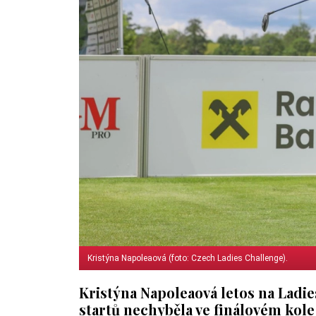
Kristýna Napoleaová (foto: Czech Ladies Challenge).
Kristýna Napoleaová letos na Ladie
startů nechyběla ve finálovém kole 