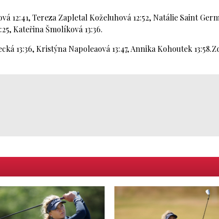
vá 12:41, Tereza Zapletal Koželuhová 12:52, Natálie Saint Ger
:25, Kateřina Šmolíková 13:36.
cká 13:36, Kristýna Napoleaová 13:47, Annika Kohoutek 13:58.Z