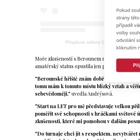
Pokud souh
strany tét
případě vá
volby souh
odvolání s
Příspěvek sdílený Czech Golf Federat
kliknutím n
Moře zkušeností s Berounem má i Andrýsová. Ja
Př
amatérský status opustila jen před několika m
"Berounské hřiště znám dobře, protože jsem
tomu mám k tomuto místu blízký vztah a věří
sebevědoměji,"
uvedla Andrýsová.
"Start na LET pro mě představuje velkou pří
poměřit své schopnosti s hráčkami světové úr
zkušenosti, které mi pomohou v dalším posu
"Do turnaje chci jít s respektem, nevytvářet 