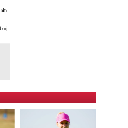
main
droj: