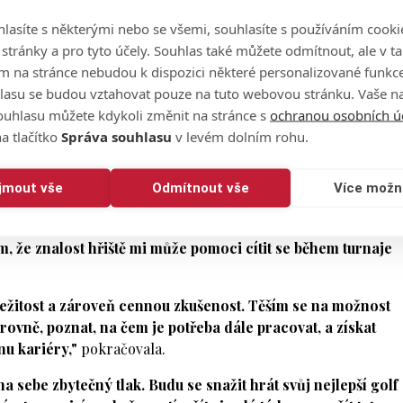
lasíte s některými nebo se všemi, souhlasíte s používáním cooki
o stránky a pro tyto účely. Souhlas také můžete odmítnout, ale v 
m na stránce nebudou k dispozici některé personalizované funkce
lasu se budou vztahovat pouze na tuto webovou stránku. Vaše na
ouhlasu můžete kdykoli změnit na stránce s
ochranou osobních ú
ion (@cesky.golf)
a tlačítko
Správa souhlasu
v levém dolním rohu.
ko profesionálka si ho ale také zahraje poprvé, když svůj
ijmout vše
Odmítnout vše
Více možn
álo týdny.
 na něm odehrála spoustu kol a vždy se sem ráda vracím. 
m, že znalost hřiště mi může pomoci cítit se během turnaje
ležitost a zároveň cennou zkušenost. Těším se na možnost
ovně, poznat, na čem je potřeba dále pracovat, a získat
nu kariéry,"
pokračovala.
na sebe zbytečný tlak. Budu se snažit hrát svůj nejlepší golf