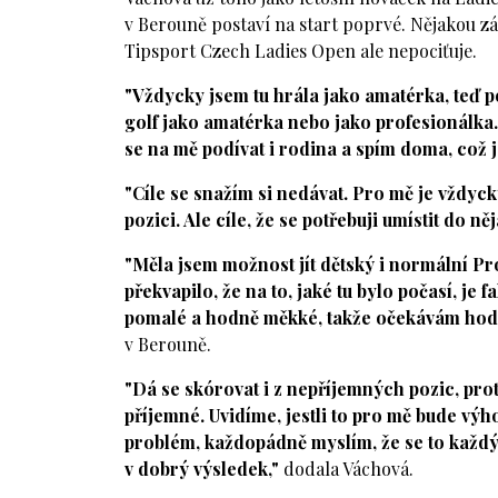
v Berouně postaví na start poprvé. Nějakou
Tipsport Czech Ladies Open ale nepociťuje.
"Vždycky jsem tu hrála jako amatérka, teď pop
golf jako amatérka nebo jako profesionálka.
se na mě podívat i rodina a spím doma, což j
"Cíle se snažím si nedávat. Pro mě je vždycky
pozici. Ale cíle, že se potřebuji umístit do 
"Měla jsem možnost jít dětský i normální Pr
překvapilo, že na to, jaké tu bylo počasí, je 
pomalé a hodně měkké, takže očekávám hodn
v Berouně.
"Dá se skórovat i z nepříjemných pozic, pro
příjemné. Uvidíme, jestli to pro mě bude vý
problém, každopádně myslím, že se to každý t
v dobrý výsledek,"
dodala Váchová.