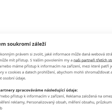
m soukromí záleží
ákonným právem si zvolit, jaké informace může daná webová strá
může mít přístup. S Vaším povolením my a
naši partneři třetích s
/nebo máme přístup k informacím na zařízení, mezi které patří 
tory v cookies a datech prohlížení, abychom mohli shromažďovat 
t osobní údaje.
tagramu
partnery zpracováváme následující údaje:
/nebo přístup k informacím v zařízení, Reklama založená na ome
měření reklamy, Personalizovaný obsah, měření obsahu, průzkum
eb