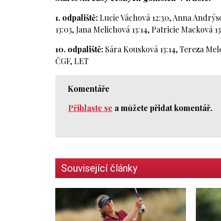
1. odpaliště:
Lucie Váchová 12:30, Anna Andrýso
13:03, Jana Melichová 13:14, Patricie Macková 13
10. odpaliště:
Sára Kousková 13:14, Tereza Mele
ČGF, LET
Komentáře
Přihlaste se
a můžete přidat komentář.
Související články