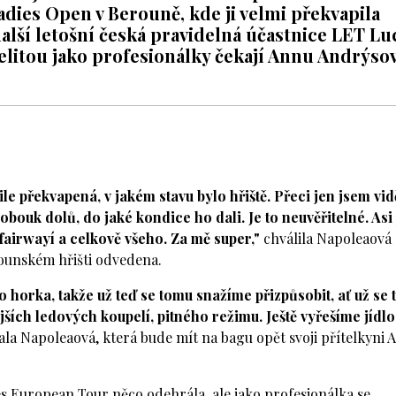
dies Open v Berouně, kde ji velmi překvapila
 další letošní česká pravidelná účastnice LET Lu
 elitou jako profesionálky čekají Annu Andrýso
le překvapená, v jakém stavu bylo hřiště. Přeci jen jsem vid
obouk dolů, do jaké kondice ho dali. Je to neuvěřitelné. Asi
fairwayí a celkově všeho. Za mě super,"
chválila Napoleaová
rounském hřišti odvedena.
horka, takže už teď se tomu snažíme přizpůsobit, ať už se 
ějších ledových koupelí, pitného režimu. Ještě vyřešíme jídlo
la Napoleaová, která bude mít na bagu opět svoji přítelkyni 
es European Tour něco odehrála, ale jako profesionálka se