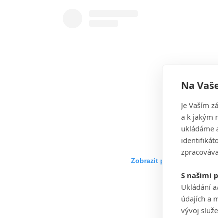
Na Vaše
Je Vaším z
a k jakým 
ukládáme a
identifiká
zpracováva
Zobrazit příspěvek na Ins
S našimi 
Ukládání a
údajích a 
vývoj služ