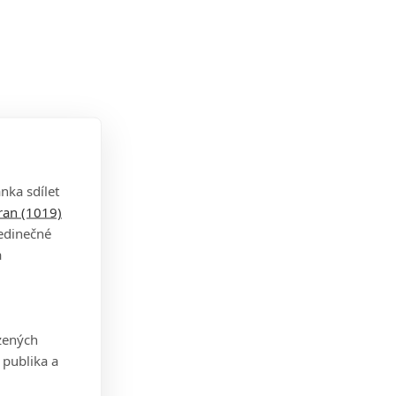
nka sdílet
tran (1019)
jedinečné
a
zených
 publika a