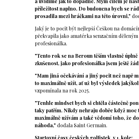
a uvidíme jak to dopadne. Mým cílem je nasbír
příležitost naplno. Do budoucna bych se rád
prosadila mezi hráčkami na této úrovni,"
dod
Jaký je to pocit být nejlepší Češkou na domác
překvapila jako amatérka senzačním děleným 9
profesionálka.
"Tento rok se na Beroun těším vlastně úplně 
zkušenost, jako profesionálka jsem ještě žá
"Mam jiná očekávání a jiný pocit než např mi
to maximálně užít, ať už byl výsledek jakýkol
vzpomínala na rok 2025.
"Tenhle mindset bych si chtěla částečně pone
taky patřím. Nikdy nehraju dobře když moc tl
maximálně užívám a také vědomí toho, že dok
náhoda,"
dodala Saint Germain.
Startovní časy českých golfistek v 1. kole: