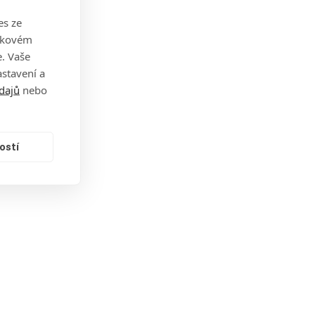
es ze
takovém
. Vaše
stavení a
dajů
nebo
ostí
Díky