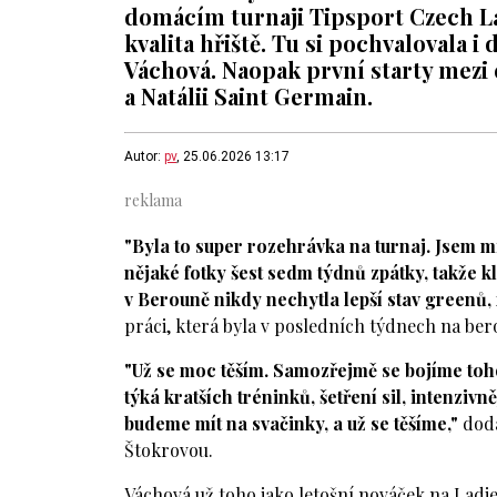
domácím turnaji Tipsport Czech La
kvalita hřiště. Tu si pochvalovala i
Váchová. Naopak první starty mezi
a Natálii Saint Germain.
Autor:
pv
, 25.06.2026 13:17
"Byla to super rozehrávka na turnaj. Jsem mi
nějaké fotky šest sedm týdnů zpátky, takže kl
v Berouně nikdy nechytla lepší stav greenů, 
práci, která byla v posledních týdnech na be
"Už se moc těším. Samozřejmě se bojíme toho 
týká kratších tréninků, šetření sil, intenzivn
budeme mít na svačinky, a už se těšíme,"
doda
Štokrovou.
Váchová už toho jako letošní nováček na Ladi