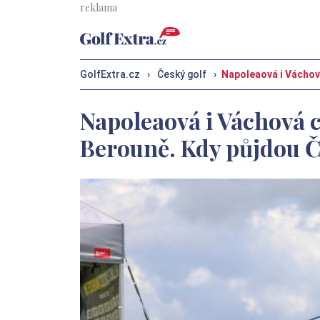
GolfExtra.cz
›
Český golf
›
Napoleaová i Váchová
Napoleaová i Váchová c
Berouně. Kdy půjdou Č