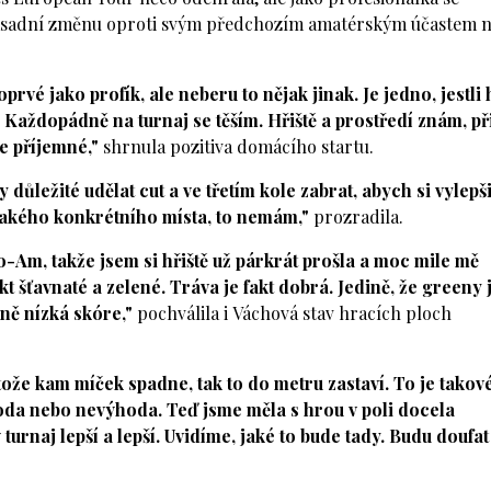
 zásadní změnu oproti svým předchozím amatérským účastem 
rvé jako profík, ale neberu to nějak jinak. Je jedno, jestli 
 Každopádně na turnaj se těším. Hřiště a prostředí znám, př
e příjemné,"
shrnula pozitiva domácího startu.
 důležité udělat cut a ve třetím kole zabrat, abych si vylepš
nějakého konkrétního místa, to nemám,"
prozradila.
o-Am, takže jsem si hřiště už párkrát prošla a moc mile mě
fakt šťavnaté a zelené. Tráva je fakt dobrá. Jedině, že greeny 
ě nízká skóre,"
pochválila i Váchová stav hracích ploch
tože kam míček spadne, tak to do metru zastaví. To je takov
hoda nebo nevýhoda. Teď jsme měla s hrou v poli docela
urnaj lepší a lepší. Uvidíme, jaké to bude tady. Budu doufat