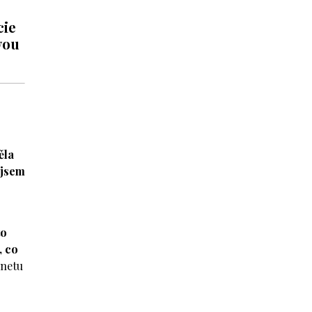
cie
vou
ěla
 jsem
to
, co
Anetu