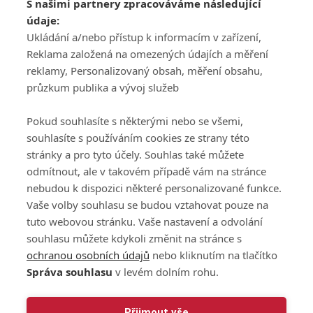
S našimi partnery zpracováváme následující
ATV CZ, s.r.o.
údaje:
Olbrachtova 1980/5
Všeobecné obchodní
Ukládání a/nebo přístup k informacím v zařízení,
140 00 Praha 4
podmínky služby
Reklama založená na omezených údajích a měření
GolfExtra.cz Premium
reklamy, Personalizovaný obsah, měření obsahu,
Podmínky zpracování
průzkum publika a vývoj služeb
osobních údajů při
užívání platformy
Pokud souhlasíte s některými nebo se všemi,
GolfExtra
souhlasíte s používáním cookies ze strany této
Ceník GolfExtra.cz
stránky a pro tyto účely. Souhlas také můžete
Premium
odmítnout, ale v takovém případě vám na stránce
Doporučené odkazy
nebudou k dispozici některé personalizované funkce.
Vaše volby souhlasu se budou vztahovat pouze na
tuto webovou stránku. Vaše nastavení a odvolání
souhlasu můžete kdykoli změnit na stránce s
Editor
Obchod
ochranou osobních údajů
nebo kliknutím na tlačítko
Honza Fait
Edita Hanušová
Správa souhlasu
v levém dolním rohu.
+420 723 898 969
+420 724 150 784
fait@golfextra.cz
hanusova@relmost.cz
Marketing
Přijmout vše