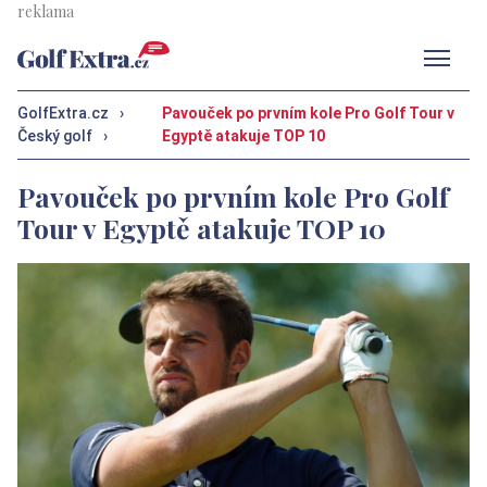
Men
GolfExtra.cz
›
Pavouček po prvním kole Pro Golf Tour v
Český golf
›
Egyptě atakuje TOP 10
Pavouček po prvním kole Pro Golf
Tour v Egyptě atakuje TOP 10