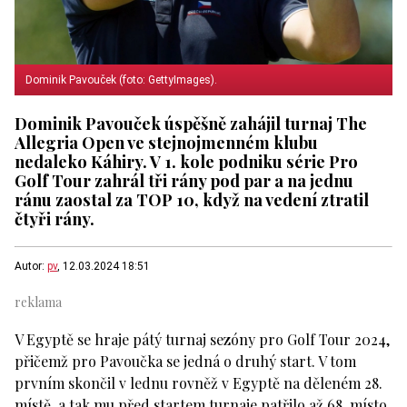
Dominik Pavouček (foto: GettyImages).
Dominik Pavouček úspěšně zahájil turnaj The
Allegria Open ve stejnojmenném klubu
nedaleko Káhiry. V 1. kole podniku série Pro
Golf Tour zahrál tři rány pod par a na jednu
ránu zaostal za TOP 10, když na vedení ztratil
čtyři rány.
Autor:
pv
, 12.03.2024 18:51
V Egyptě se hraje pátý turnaj sezóny pro Golf Tour 2024,
přičemž pro Pavoučka se jedná o druhý start. V tom
prvním skončil v lednu rovněž v Egyptě na děleném 28.
místě, a tak mu před startem turnaje patřilo až 68. místo