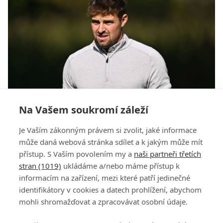
Na Vašem soukromí záleží
Pavouček uhájil v Haugschlagu TOP 10.
Je Vaším zákonným právem si zvolit, jaké informace
Mrůzkovi se finále na Pro Golf Tour nepovedlo
může daná webová stránka sdílet a k jakým může mít
přístup. S Vaším povolením my a
naši partneři třetích
stran (1019)
ukládáme a/nebo máme přístup k
informacím na zařízení, mezi které patří jedinečné
identifikátory v cookies a datech prohlížení, abychom
mohli shromažďovat a zpracovávat osobní údaje.
Adresa