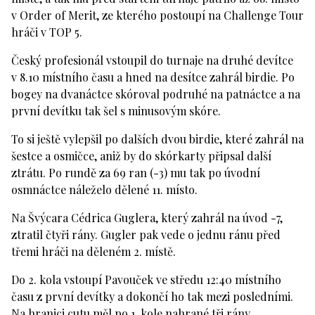
v Order of Merit, ze kterého postoupí na Challenge Tour
hráči v TOP 5.
Český profesionál vstoupil do turnaje na druhé devítce
v 8.10 místního času a hned na desítce zahrál birdie. Po
bogey na dvanáctce skóroval podruhé na patnáctce a na
první devítku tak šel s minusovým skóre.
To si ještě vylepšil po dalších dvou birdie, které zahrál na
šestce a osmičce, aniž by do skórkarty připsal další
ztrátu. Po rundě za 69 ran (-3) mu tak po úvodní
osmnáctce náleželo dělené 11. místo.
Na Švýcara Cédrica Guglera, který zahrál na úvod -7,
ztratil čtyři rány. Gugler pak vede o jednu ránu před
třemi hráči na děleném 2. místě.
Do 2. kola vstoupí Pavouček ve středu 12:40 místního
času z první devítky a dokončí ho tak mezi posledními.
Na hranici cutu měl po 1. kole nahrané tři rány.