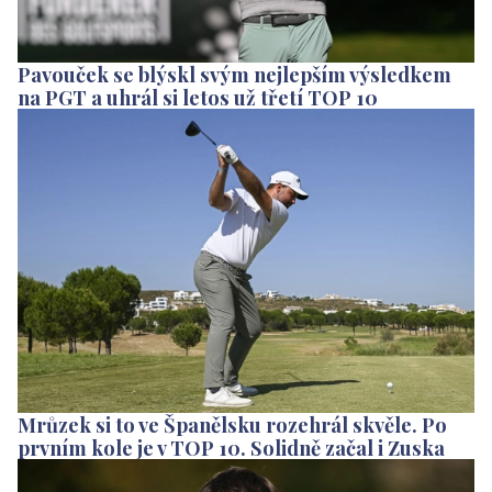
Pavouček se blýskl svým nejlepším výsledkem
na PGT a uhrál si letos už třetí TOP 10
Mrůzek si to ve Španělsku rozehrál skvěle. Po
prvním kole je v TOP 10. Solidně začal i Zuska