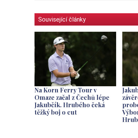
Související články
Na Korn Ferry Tour v
Jakub
Omaze začal z Čechů lépe
závě
Jakubčík. Hrubého čeká
probo
těžký boj o cut
Výbor
Hrub