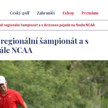
Český golf
Zahraničí
Eshop
Premium
ál regionální šampionát a s Arizonou pojede na finále NCAA
 regionální šampionát a s
nále NCAA