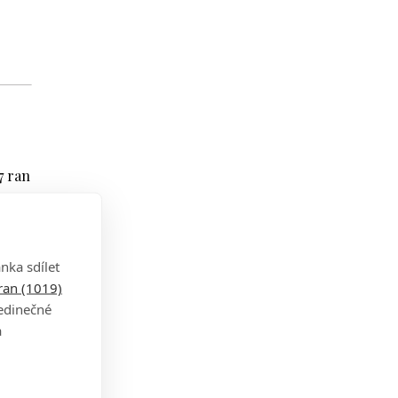
7 ran
il
nka sdílet
tran (1019)
jedinečné
a