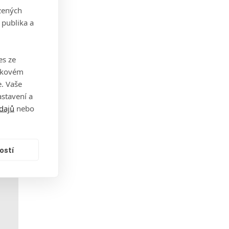
zených
 publika a
lové
es ze
takovém
. Vaše
stavení a
ko
dajů
nebo
ostí