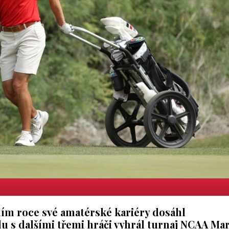
ím roce své amatérské kariéry dosáhl
olu s dalšími třemi hráči vyhrál turnaj NCAA Ma