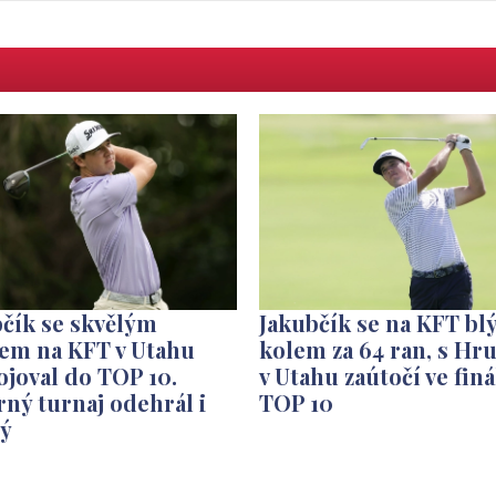
čík se skvělým
Jakubčík se na KFT bl
rem na KFT v Utahu
kolem za 64 ran, s H
joval do TOP 10.
v Utahu zaútočí ve finá
ný turnaj odehrál i
TOP 10
ý