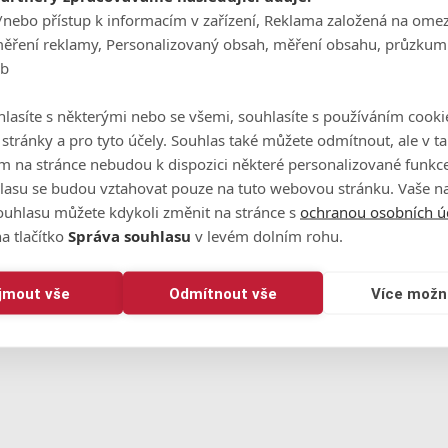
/nebo přístup k informacím v zařízení, Reklama založená na ome
May 20, 2026
měření reklamy, Personalizovaný obsah, měření obsahu, průzkum
eb
, pouze jedno double bogey hned v prvním kole na tříparové
 a jeden eagle ve druhém kole na pětiparové jedenáctce. Finá
lasíte s některými nebo se všemi, souhlasíte s používáním cooki
o stránky a pro tyto účely. Souhlas také můžete odmítnout, ale v 
m na stránce nebudou k dispozici některé personalizované funkce
ětna do 3. června v Omni La Costa Resort & Spa v Carlsbabu
lasu se budou vztahovat pouze na tuto webovou stránku. Vaše na
sion I. sezóny 2025/2026. Korunován bude vítězný tým stejně ja
ouhlasu můžete kdykoli změnit na stránce s
ochranou osobních ú
a tlačítko
Správa souhlasu
v levém dolním rohu.
znete zde.
ijmout vše
Odmítnout vše
Více možn