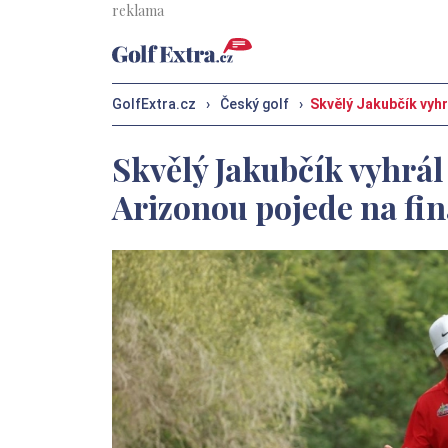
GolfExtra.cz
›
Český golf
›
Skvělý Jakubčík vyhr
Skvělý Jakubčík vyhrál
Arizonou pojede na fi