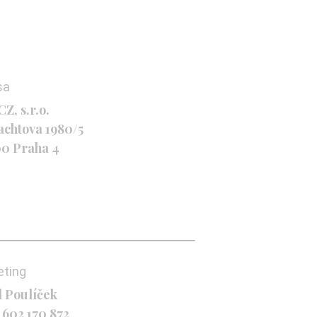
sa
Z, s.r.o.
achtova 1980/5
00 Praha 4
eting
l Poulíček
 602 170 872