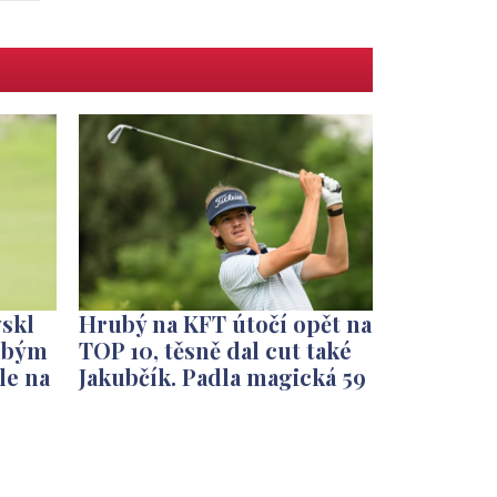
ýskl
Hrubý na KFT útočí opět na
rubým
TOP 10, těsně dal cut také
le na
Jakubčík. Padla magická 59