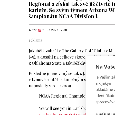
Regional a získal tak své již čtvrté 
kariéře. Se svým týmem Arizona Wil
šampionátu NCAA Division I.
Autor:
pv
, 21.05.2026 17:50
Jakubčík zahrál v The Gallery Golf Clubu v M
(-5), a dosáhl na celkové skóre -15. Na tom by
z Oklahoma State a Jakubčíkův týmový kolega 
Na Vaše
Posledně jmenovaný se tak s Jakubčíkem důležit
Je Vaším z
v týmové soutěži s konečným skóre -49 o 14 r
a k jakým 
naposledy v roce 2009.
ukládáme a
identifiká
NCAA Regional Champions for the 8th tim
zpracováva
We will see you in Carlsbad, Calif. for 
S našimi 
pic.twitter.com/1KA8sqaitE