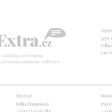
Adre
ATV C
Olbr
140 
y GolfExtra.cz Premium
při užívání platformy GolfExtra
Obchod
Mark
Edita Hanušová
Pave
+420 724 150 784
+420