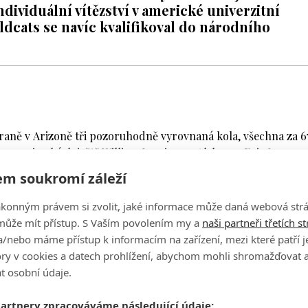
individuální vítězství v americké univerzitní
dcats se navíc kvalifikoval do národního
araně v Arizoně tři pozoruhodně vyrovnaná kola, všechna za 6
li po 54 jamkách ještě William Jennings z Alabamy, Eric Lee
Zach Pollo.
m soukromí záleží
ou měrou zasloužili o to, že tým University of Arizona zvítěz
ákonným právem si zvolit, jaké informace může daná webová strá
an před Oklahomou. Regionální šampionát vyhráli Wildcats
může mít přístup. S Vaším povolením my a
naši partneři třetích s
/nebo máme přístup k informacím na zařízení, mezi které patří 
tory v cookies a datech prohlížení, abychom mohli shromažďovat 
e in school history!
t osobní údaje.
the NCAA Championship starting May 29.
partnery zpracováváme následující údaje: