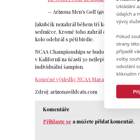
Ukládání a
— Arizona Men's Golf (@ArizonaMGolf)
údajích a 
vývoj služ
Jakubčík nezahrál během tří kol jediné bogey
sedmičce. Kromě toho zahrál celkem 15 birdie
Pokud souh
kolo odehrál s pěti birdie.
strany tét
případě vá
NCAA Championships se budou konat od 29. kv
volby souh
v Kalifornii za účasti 30 nejlepších týmů Divi
odvolání s
individuální šampion.
kliknutím n
Konečné výsledky NCAA Marana Regional nale
Zdroj: arizonawildcats.com
Př
Komentáře
Přihlaste se
a můžete přidat komentář.