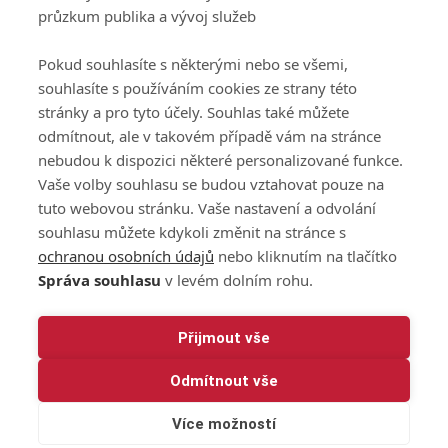
Podmínky zpracování
průzkum publika a vývoj služeb
osobních údajů při
užívání platformy
Pokud souhlasíte s některými nebo se všemi,
GolfExtra
souhlasíte s používáním cookies ze strany této
Ceník GolfExtra.cz
stránky a pro tyto účely. Souhlas také můžete
Premium
odmítnout, ale v takovém případě vám na stránce
Doporučené odkazy
nebudou k dispozici některé personalizované funkce.
Vaše volby souhlasu se budou vztahovat pouze na
tuto webovou stránku. Vaše nastavení a odvolání
souhlasu můžete kdykoli změnit na stránce s
Editor
Obchod
ochranou osobních údajů
nebo kliknutím na tlačítko
Honza Fait
Edita Hanušová
Správa souhlasu
v levém dolním rohu.
+420 723 898 969
+420 724 150 784
fait@golfextra.cz
hanusova@relmost.cz
Marketing
Přijmout vše
Pavel Poulíček
Odmítnout vše
+420 602 170 872
poulicek@relmost.cz
Více možností