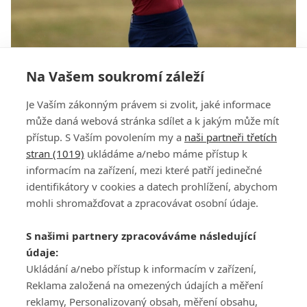
Na Vašem soukromí záleží
Kousková a Napoleaová jsou po skvělém
začátku v TOP 20 na dvoumilionovém turnaji v
Je Vaším zákonným právem si zvolit, jaké informace
Londýně
může daná webová stránka sdílet a k jakým může mít
přístup. S Vaším povolením my a
naši partneři třetích
stran (1019)
ukládáme a/nebo máme přístup k
informacím na zařízení, mezi které patří jedinečné
identifikátory v cookies a datech prohlížení, abychom
mohli shromažďovat a zpracovávat osobní údaje.
Adresa
S našimi partnery zpracováváme následující
ATV CZ, s.r.o.
údaje:
Olbrachtova 1980/5
Všeobecné obchodní
Ukládání a/nebo přístup k informacím v zařízení,
140 00 Praha 4
podmínky služby
Reklama založená na omezených údajích a měření
GolfExtra.cz Premium
reklamy, Personalizovaný obsah, měření obsahu,