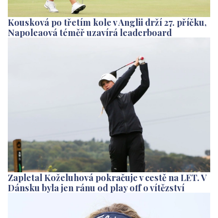
Kousková po třetím kole v Anglii drží 27. příčku,
Napoleaová téměř uzavírá leaderboard
Zapletal Koželuhová pokračuje v cestě na LET. V
Dánsku byla jen ránu od play off o vítězství