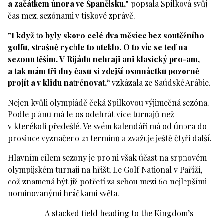
a začátkem února ve Španělsku,"
popsala Spilková svůj
čas mezi sezónami v tiskové zprávě.
"I když to byly skoro celé dva měsíce bez soutěžního
golfu, strašně rychle to uteklo. O to víc se teď na
sezonu těším. V Rijádu nehraji ani klasický pro-am,
a tak mám tři dny času si zdejší osmnáctku pozorně
projít a v klidu natrénovat,“
vzkázala ze Saúdské Arábie.
Nejen kvůli olympiádě čeká Spilkovou výjimečná sezóna.
Podle plánu má letos odehrát více turnajů než
v kterékoli předešlé. Ve svém kalendáři má od února do
prosince vyznačeno 21 termínů a zvažuje ještě čtyři další.
Hlavním cílem sezony je pro ni však účast na srpnovém
olympijském turnaji na hřišti Le Golf National v Paříži,
což znamená být již potřetí za sebou mezi 60 nejlepšími
nominovanými hráčkami světa.
A stacked field heading to the Kingdom’s