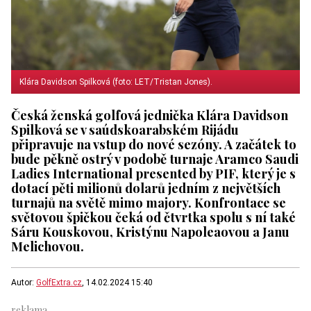
Klára Davidson Spilková (foto: LET/Tristan Jones).
Česká ženská golfová jednička Klára Davidson
Spilková se v saúdskoarabském Rijádu
připravuje na vstup do nové sezóny. A začátek to
bude pěkně ostrý v podobě turnaje Aramco Saudi
Ladies International presented by PIF, který je s
dotací pěti milionů dolarů jedním z největších
turnajů na světě mimo majory. Konfrontace se
světovou špičkou čeká od čtvrtka spolu s ní také
Sáru Kouskovou, Kristýnu Napoleaovou a Janu
Melichovou.
Autor:
GolfExtra.cz
, 14.02.2024 15:40