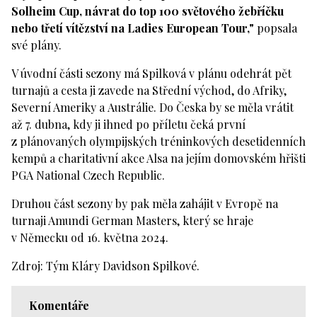
Solheim Cup, návrat do top 100 světového žebříčku
nebo třetí vítězství na Ladies European Tour,"
popsala
své plány.
V úvodní části sezony má Spilková v plánu odehrát pět
turnajů a cesta ji zavede na Střední východ, do Afriky,
Severní Ameriky a Austrálie. Do Česka by se měla vrátit
až 7. dubna, kdy ji ihned po příletu čeká první
z plánovaných olympijských tréninkových desetidenních
kempů a charitativní akce Alsa na jejím domovském hřišti
PGA National Czech Republic.
Druhou část sezony by pak měla zahájit v Evropě na
turnaji Amundi German Masters, který se hraje
v Německu od 16. května 2024.
Zdroj: Tým Kláry Davidson Spilkové.
Komentáře