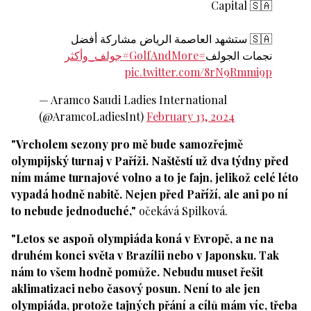
Capital 🇸🇦
🇸🇦 ستشهد العاصمة الرياض مشاركة أفضل
#جولف_وأكثر
#GolfAndMore
نجمات الجولف
pic.twitter.com/8rN9Rmmi9p
— Aramco Saudi Ladies International
(@AramcoLadiesInt)
February 13, 2024
"Vrcholem sezony pro mě bude samozřejmě
olympijský turnaj v Paříži. Naštěstí už dva týdny před
ním máme turnajové volno a to je fajn, jelikož celé léto
vypadá hodně nabitě. Nejen před Paříží, ale ani po ní
to nebude jednoduché,"
očekává Spilková.
"Letos se aspoň olympiáda koná v Evropě, a ne na
druhém konci světa v Brazílii nebo v Japonsku. Tak
nám to všem hodně pomůže. Nebudu muset řešit
aklimatizaci nebo časový posun. Není to ale jen
olympiáda, protože tajných přání a cílů mám víc, třeba