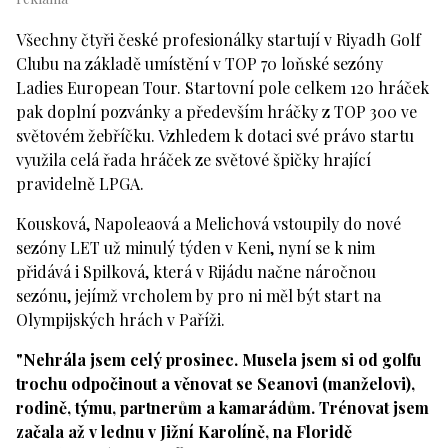
Všechny čtyři české profesionálky startují v Riyadh Golf
Clubu na základě umístění v TOP 70 loňské sezóny
Ladies European Tour. Startovní pole celkem 120 hráček
pak doplní pozvánky a především hráčky z TOP 300 ve
světovém žebříčku. Vzhledem k dotaci své právo startu
využila celá řada hráček ze světové špičky hrající
pravidelně LPGA.
Kousková, Napoleaová a Melichová vstoupily do nové
sezóny LET už minulý týden v Keni, nyní se k nim
přidává i Spilková, která v Rijádu načne náročnou
sezónu, jejímž vrcholem by pro ni měl být start na
Olympijských hrách v Paříži.
"Nehrála jsem celý prosinec. Musela jsem si od golfu
trochu odpočinout a věnovat se Seanovi (manželovi),
rodině, týmu, partnerům a kamarádům. Trénovat jsem
začala až v lednu v Jižní Karolíně, na Floridě