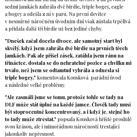
sedmi jamkách zahrála dvě birdie, triple bogey, eagle
a bogey a odešla z ní v paru. Na první devítce
v nesmírně náročném úvodním dni však zůstala trpělivá
a přidala další tři birdie už bez jediné chyby.
"Dnešek začal docela divoce, ale samotný start byl
skvělý, když jsem zahrála dvě birdie na prvních třech
jamkách. Pak ale přišel zásek, zatáhla jsem ránu na
třináctce, dostala se do nehratelné pozice a chvilku mi
trvalo, než jsem se odtamtud vyhrála a odnesla si
triple bogey,"
komentovala Kousková parádní úvod
a následné velké problémy.
"Ale zasmáli jsme se tomu, protože tohle se tady na
DLF může stát úplně na každé jamce. Člověk tady musí
být stoprocentně koncentrovaný, a i když je, stejně ho
to tady může ztrestat,"
popsala Kousková hřiště proslulé
svou krásou, ale i mimořádnou náročností trestající
jakoukoliv nepřesnost.