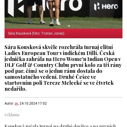
Sára Kousková (foto: Tristan Jones).
Sára Kousková skvěle rozehrála turnaj elitní
Ladies European Tour v indickém Dillí. Česká
jednička zahrála na Hero Wome'n Indian Open v
DLF Golf & Country Clubu první kolo za tři rány
pod par, čímž se o jednu ránu dostala do
samostatného vedení. Druhé Češce ve
startovním poli Tereze Melecké se ve čtvrtek
nedařilo.
Autor:
pv
, 24.10.2024 17:02
Kousková začala turnaj na druhé devítce a na prvních