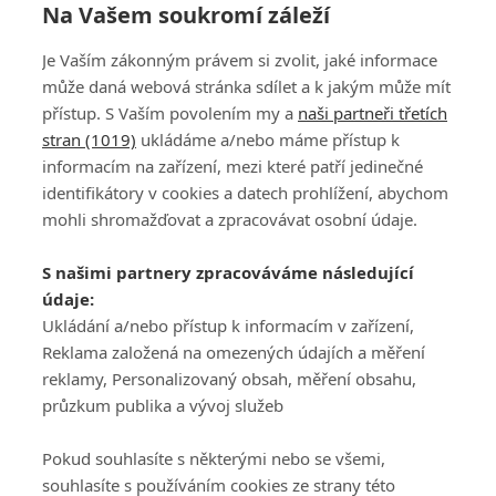
Na Vašem soukromí záleží
AIG Women's Open vyhrála Kuwaki. Nelly Korda
Je Vaším zákonným právem si zvolit, jaké informace
skončila čtvrtá, Kousková senzačně dvanáctá
může daná webová stránka sdílet a k jakým může mít
přístup. S Vaším povolením my a
naši partneři třetích
stran (1019)
ukládáme a/nebo máme přístup k
informacím na zařízení, mezi které patří jedinečné
identifikátory v cookies a datech prohlížení, abychom
mohli shromažďovat a zpracovávat osobní údaje.
Adresa
S našimi partnery zpracováváme následující
ATV CZ, s.r.o.
údaje:
Olbrachtova 1980/5
Všeobecné obchodní
Ukládání a/nebo přístup k informacím v zařízení,
140 00 Praha 4
podmínky služby
Reklama založená na omezených údajích a měření
GolfExtra.cz Premium
reklamy, Personalizovaný obsah, měření obsahu,
Podmínky zpracování
průzkum publika a vývoj služeb
osobních údajů při
užívání platformy
Pokud souhlasíte s některými nebo se všemi,
GolfExtra
souhlasíte s používáním cookies ze strany této
Ceník GolfExtra.cz