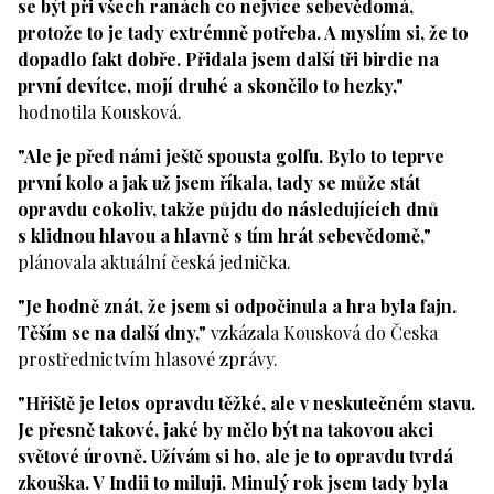
se být při všech ranách co nejvíce sebevědomá,
protože to je tady extrémně potřeba. A myslím si, že to
dopadlo fakt dobře. Přidala jsem další tři birdie na
první devítce, mojí druhé a skončilo to hezky,"
hodnotila Kousková.
"Ale je před námi ještě spousta golfu. Bylo to teprve
první kolo a jak už jsem říkala, tady se může stát
opravdu cokoliv, takže půjdu do následujících dnů
s klidnou hlavou a hlavně s tím hrát sebevědomě,"
plánovala aktuální česká jednička.
"Je hodně znát, že jsem si odpočinula a hra byla fajn.
Těším se na další dny,"
vzkázala Kousková do Česka
prostřednictvím hlasové zprávy.
"Hřiště je letos opravdu těžké, ale v neskutečném stavu.
Je přesně takové, jaké by mělo být na takovou akci
světové úrovně. Užívám si ho, ale je to opravdu tvrdá
zkouška. V Indii to miluji. Minulý rok jsem tady byla