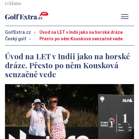
Men
GolfExtra.cz
›
Úvod na LET v Indii jako na horské dráze.
Český golf
›
Přesto po něm Kousková senzačně vede
Úvod na LET v Indii jako na horské
dráze. Přesto po něm Kousková
senzačně vede