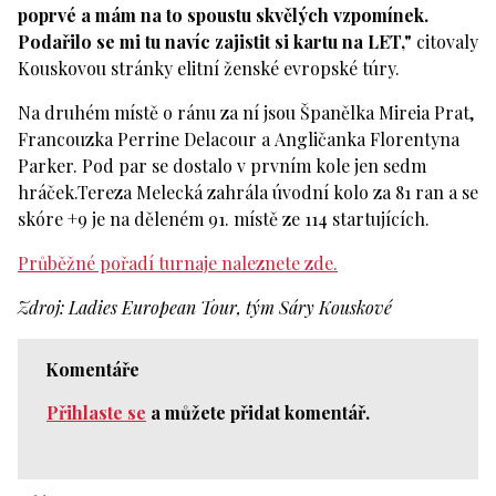
poprvé a mám na to spoustu skvělých vzpomínek.
Podařilo se mi tu navíc zajistit si kartu na LET,"
citovaly
Kouskovou stránky elitní ženské evropské túry.
Na druhém místě o ránu za ní jsou Španělka Mireia Prat,
Francouzka Perrine Delacour a Angličanka Florentyna
Parker. Pod par se dostalo v prvním kole jen sedm
hráček.Tereza Melecká zahrála úvodní kolo za 81 ran a se
skóre +9 je na děleném 91. místě ze 114 startujících.
Průběžné pořadí turnaje naleznete zde.
Zdroj: Ladies European Tour, tým Sáry Kouskové
Komentáře
Přihlaste se
a můžete přidat komentář.