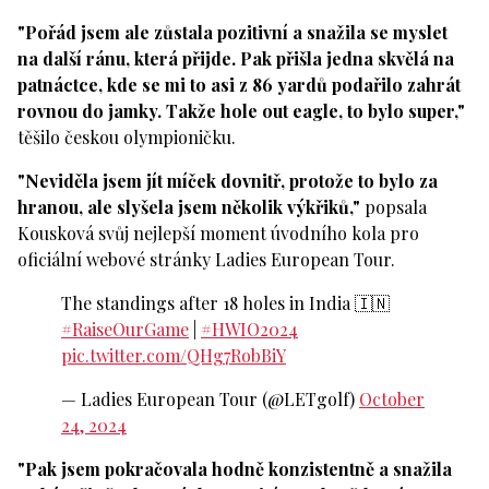
"Pořád jsem ale zůstala pozitivní a snažila se myslet
na další ránu, která přijde. Pak přišla jedna skvělá na
patnáctce, kde se mi to asi z 86 yardů podařilo zahrát
rovnou do jamky. Takže hole out eagle, to bylo super,"
těšilo českou olympioničku.
"Neviděla jsem jít míček dovnitř, protože to bylo za
hranou, ale slyšela jsem několik výkřiků,"
popsala
Kousková svůj nejlepší moment úvodního kola pro
oficiální webové stránky Ladies European Tour.
The standings after 18 holes in India 🇮🇳
#RaiseOurGame
|
#HWIO2024
pic.twitter.com/QHg7RobBiY
— Ladies European Tour (@LETgolf)
October
24, 2024
"Pak jsem pokračovala hodně konzistentně a snažila