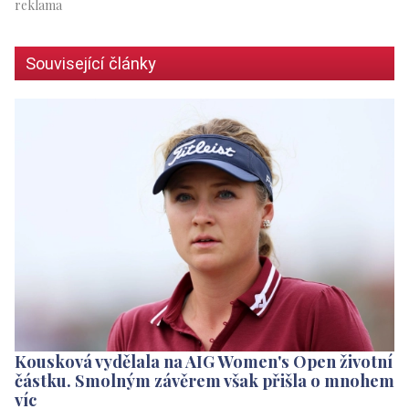
Související články
Kousková vydělala na AIG Women's Open životní
částku. Smolným závěrem však přišla o mnohem
víc