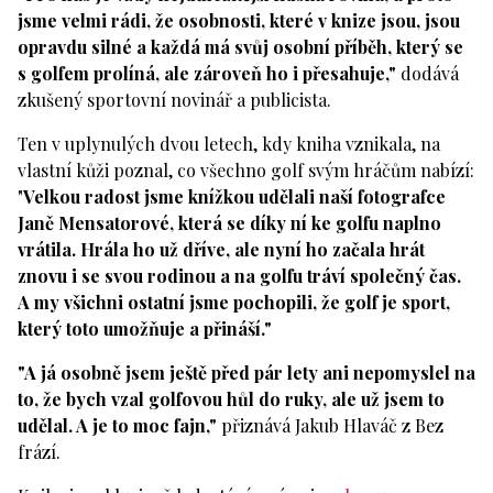
jsme velmi rádi, že osobnosti, které v knize jsou, jsou
opravdu silné a každá má svůj osobní příběh, který se
s golfem prolíná, ale zároveň ho i přesahuje,"
dodává
zkušený sportovní novinář a publicista.
Ten v uplynulých dvou letech, kdy kniha vznikala, na
vlastní kůži poznal, co všechno golf svým hráčům nabízí:
"
Velkou radost jsme knížkou udělali naší fotografce
Janě Mensatorové, která se díky ní ke golfu naplno
vrátila. Hrála ho už dříve, ale nyní ho začala hrát
znovu i se svou rodinou a na golfu tráví společný čas.
A my všichni ostatní jsme pochopili, že golf je sport,
který toto umožňuje a přináší."
"A já osobně jsem ještě před pár lety ani nepomyslel na
to, že bych vzal golfovou hůl do ruky, ale už jsem to
udělal. A je to moc fajn,"
přiznává Jakub Hlaváč z Bez
frází.