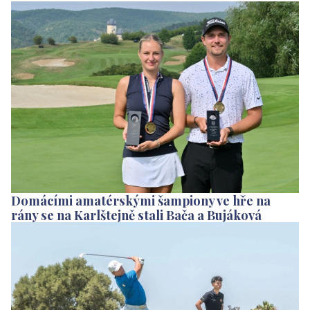
Domácími amatérskými šampiony ve hře na
rány se na Karlštejně stali Bača a Bujáková