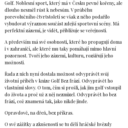
Golf. Noblesní sport, který má v Česku pevné kořeny, ale
dlouho nesměl růst k nebesům. V průběhu
porevolučního čtvrtstoletí se však z něho podařilo
vybudovat výraznou součást zdejší sportovní scény. Má
perfektní zázemí, je vidět, přibližuje se veřejnosti.
A především má své osobnosti, které ho propagují doma
i v zahraničí, ale které mu taky pomáhají mimo hlavní
pozornost. Tvoří jeho zázemí, kulturu, rozšiřují jeho
možnosti.
Řada z nich nyní dostala možnost odvyprávět svůj
životní příběh v knize Golf Bez frází. Odvyprávět ho
vlastními slovy. O tom, čím si prošli, jak jim golf vstoupil
do života a proč už z něj nezmizel. Odvyprávět ho bez
frází, což znamená tak, jako nikde jinde.
Opravdově, na dřeň, bez příkras.
O své zážitky a zkušenosti se tu dělí hráčské hvězdy