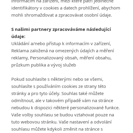
informacím na zařízení, mezi které patří jedinečné
identifikátory v cookies a datech prohlížení, abychom
mohli shromažďovat a zpracovávat osobní údaje.
Adresa
S našimi partnery zpracováváme následující
ATV CZ, s.r.o.
údaje:
Olbrachtova 1980/5
Všeobecné obchodní
Ukládání a/nebo přístup k informacím v zařízení,
140 00 Praha 4
podmínky služby
Reklama založená na omezených údajích a měření
GolfExtra.cz Premium
reklamy, Personalizovaný obsah, měření obsahu,
Podmínky zpracování
průzkum publika a vývoj služeb
osobních údajů při
užívání platformy
Pokud souhlasíte s některými nebo se všemi,
GolfExtra
souhlasíte s používáním cookies ze strany této
Ceník GolfExtra.cz
stránky a pro tyto účely. Souhlas také můžete
Premium
odmítnout, ale v takovém případě vám na stránce
Doporučené odkazy
nebudou k dispozici některé personalizované funkce.
Vaše volby souhlasu se budou vztahovat pouze na
tuto webovou stránku. Vaše nastavení a odvolání
souhlasu můžete kdykoli změnit na stránce s
Editor
Obchod