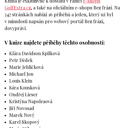
Kniha je exkluzivně k dostání v rámci
e-shopu
GolfExtra.cz
, a také na oficiálním e-shopu Bez frází. Na
347 stránkách nabízí 16 příběhů a jeden, který už byl
v minulosti napsán pro webový portál Bez frází,
dovypráví.
V knize najdete příběhy těchto osobností:
Klára Davidson Spilková
Petr Dědek
Marie Jehličková
Michael Jon
Louis Klein
Sára Kousková
Ondřej Lieser
Kristýna Napoleaová
Jiří Novosad
Marek Nový
Karel Skopový