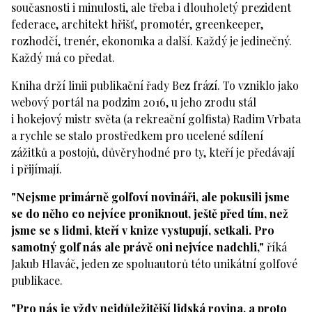
současnosti i minulosti, ale třeba i dlouholetý prezident
federace, architekt hřišť, promotér, greenkeeper,
rozhodčí, trenér, ekonomka a další. Každý je jedinečný.
Každý má co předat.
Kniha drží linii publikační řady Bez frází. To vzniklo jako
webový portál na podzim 2016, u jeho zrodu stál
i hokejový mistr světa (a rekreační golfista) Radim Vrbata
a rychle se stalo prostředkem pro ucelené sdílení
zážitků a postojů, důvěryhodné pro ty, kteří je předávají
i přijímají.
"Nejsme primárně golfoví novináři, ale pokusili jsme
se do něho co nejvíce proniknout, ještě před tím, než
jsme se s lidmi, kteří v knize vystupují, setkali. Pro
samotný golf nás ale právě oni nejvíce nadchli,"
říká
Jakub Hlaváč, jeden ze spoluautorů této unikátní golfové
publikace.
"Pro nás je vždy nejdůležitější lidská rovina, a proto