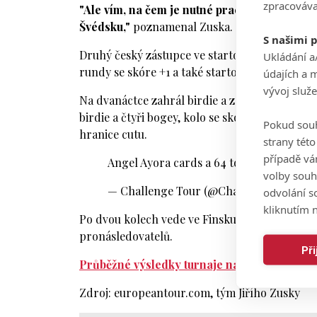
zpracováva
"Ale vím, na čem je nutné pracovat, aby přišly
Švédsku,"
poznamenal Zuska.
S našimi 
Druhý český zástupce ve startovním poli pod
Ukládání a
rundy se skóre +1 a také startoval z desítky.
údajích a 
vývoj služ
Na dvanáctce zahrál birdie a zahájil tím zajím
birdie a čtyři bogey, kolo se skóre -1 a obě ko
Pokud souh
hranice cutu.
strany tét
případě vá
Angel Ayora cards a 64 to move into the 
volby souh
— Challenge Tour (@Challenge_Tour)
A
odvolání s
kliknutím n
Po dvou kolech vede ve Finsku Španěl Angel A
pronásledovatelů.
Př
Průběžné výsledky turnaje naleznete zde.
Zdroj: europeantour.com, tým Jiřího Zusky