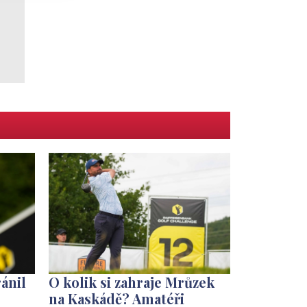
ánil
O kolik si zahraje Mrůzek
na Kaskádě? Amatéři