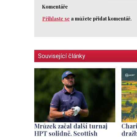
Komentáře
Přihlaste se
a můžete přidat komentář.
Související články
Mrůzek začal další turnaj
Chari
HPT solidně. Scottish
dražb