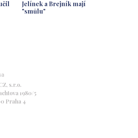
učil
Jelínek a Brejník mají
"smůlu"
sa
Z, s.r.o.
achtova 1980/5
00 Praha 4