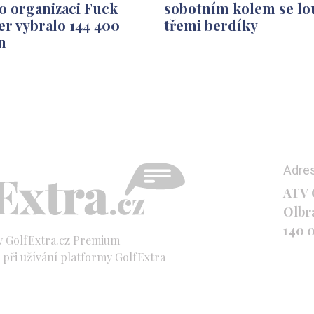
o organizaci Fuck
sobotním kolem se lo
r vybralo 144 400
třemi berdíky
n
Adre
ATV C
Olbr
140 
y GolfExtra.cz Premium
při užívání platformy GolfExtra