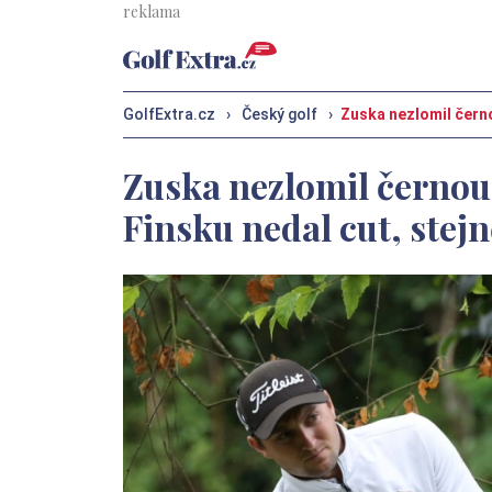
GolfExtra.cz
›
Český golf
›
Zuska nezlomil černo
Zuska nezlomil černou 
Finsku nedal cut, stej