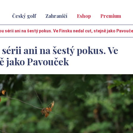
Český golf
Zahraničí
Eshop
Premium
u sérii ani na šestý pokus. Ve Finsku nedal cut, stejně jako Pavouč
sérii ani na šestý pokus. Ve
ně jako Pavouček