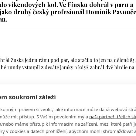
 do víkendových kol. Ve Finsku dohrál v paru a
ně jako druhý český profesionál Dominik Pavouče
an.
rál Zuska jednu ránu pod par, ale stačilo to jen na dělené 85.
ruhé rundy vstoupil z desáté jamky a když zahrál dvě birdie na 
 na pětiparové osmnáctce. Ta se ukázala pro další vývoj kola
vajících devíti jamkách ani jednou neskóroval a kolo uzavřel b
m soukromí záleží
 jen na umístění ve druhé stovce na dělené 117. pozici.
ákonným právem si zvolit, jaké informace může daná webová strá
jně jako ten minulý. Hra v poli se mi daří, nemám nějaký
může mít přístup. S Vaším povolením my a
naši partneři třetích s
 A tady to bylo nutné. A samozřejmě, nemohou přicházet ztr
/nebo máme přístup k informacím na zařízení, mezi které patří 
dnotil Zuska zklamaně své vystoupení ve Finsku.
tory v cookies a datech prohlížení, abychom mohli shromažďovat 