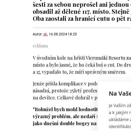
šesti za sebou neprošel ani jednou
obsadil až dělené 117. místo. Stej
Oba zaostali za hranicí cutu o pět r
Autor:
ak
, 16.08.2024 18:25
V úvodním kole na hřišti Vierumäki Resortu zah
místo a bylo jasné, že ho čeká boj o cut. Do d
a 17, vypadalo to, že míří správným směrem.
Jenže přišla komplikace v podobě double bogey
zásadní, protože 25letý profesionál už na zbý
Na Vaše
na devítce. Celkově dohrál v paru, a to stačilo
Je Vaším z
"Bohužel bych mohl hodnotit tento týden ste
a k jakým 
výrazný problém, ale nedaří se mi skórovat.
ukládáme a
jako dnešní double bogey na osmnáctce,"
ho
identifiká