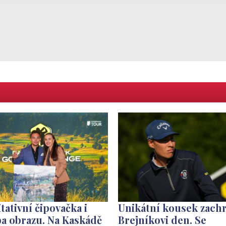
tativní čipovačka i
Unikátní kousek zachr
a obrazu. Na Kaskádě
Brejníkovi den. Se