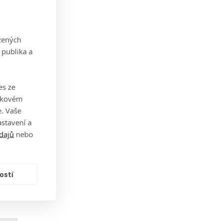
zených
 publika a
 pět
n od
es ze
takovém
. Vaše
stavení a
dajů
nebo
ostí