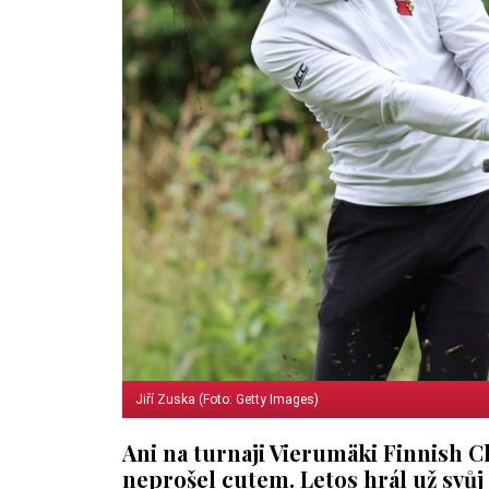
Jiří Zuska (Foto: Getty Images)
Ani na turnaji Vierumäki Finnish Ch
neprošel cutem. Letos hrál už svůj