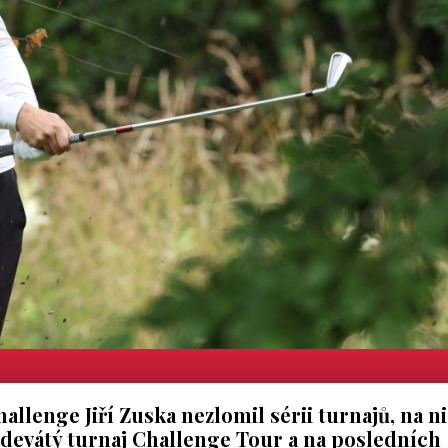
allenge Jiří Zuska nezlomil sérii turnajů, na n
 devátý turnaj Challenge Tour a na posledních