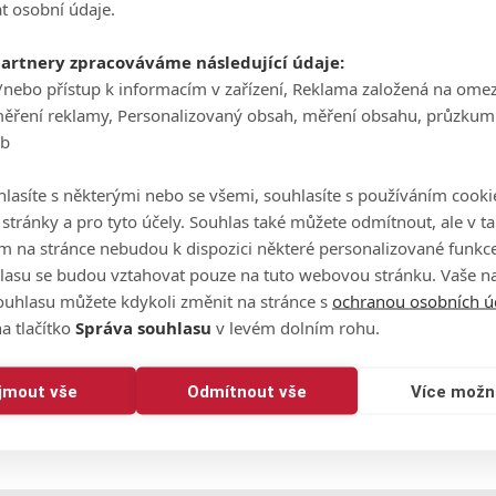
t osobní údaje.
 lepší výsledky. Příští týden startuji na dalším turnaji ve
partnery zpracováváme následující údaje:
niku Challenge Tour ve Finsku Dominik Pavouček šel do druhé
/nebo přístup k informacím v zařízení, Reklama založená na ome
měření reklamy, Personalizovaný obsah, měření obsahu, průzkum
eb
avou "přestřelku", během střídal zisky a ztráty. Nakonec zahrál
la celkově v paru. Obsadil tak stejnou pozici jako Zuska. Pět ra
lasíte s některými nebo se všemi, souhlasíte s používáním cooki
o stránky a pro tyto účely. Souhlas také můžete odmítnout, ale v 
m na stránce nebudou k dispozici některé personalizované funkce
lead on -12 🤯
#VierumakiCT
pic.twitter.com/8meY5sml0P
lasu se budou vztahovat pouze na tuto webovou stránku. Vaše na
ugust 16, 2024
ouhlasu můžete kdykoli změnit na stránce s
ochranou osobních ú
a tlačítko
Správa souhlasu
v levém dolním rohu.
yora se skóre -12 s náskokem dvou ran před čtveřicí
ijmout vše
Odmítnout vše
Více možn