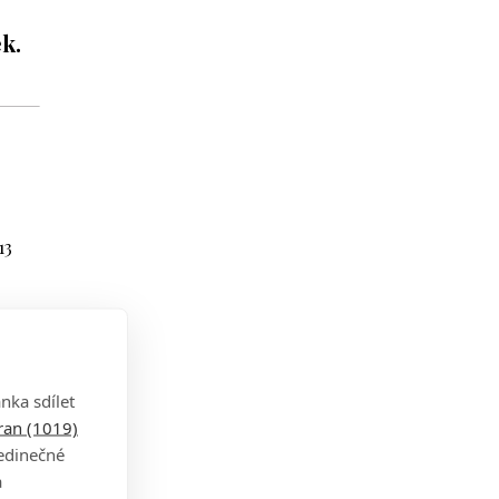
k.
13
 jako
ogey
nka sdílet
tran (1019)
áty
jedinečné
a