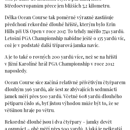
Středoevropanům přece jen bližších 7,2 kilometru.
Délka Ocean Course tak poměrně výrazně zastiňuje
předchozí rekordně dlouhé hřiště, kterým bylo Erin
Hills při US Open v roce 2017. To tehdy měřilo 7741 yardů.
Letošní PGA Championship nabídne ještě o 135 yardů víc,
což je v podstatě další tříparová jamka navíc.
A je to také o rovných 200 yardů více, než se na hřišti
v Jižní Karolíně hrál PGA Championship v roce 2012
naposledy.
Ocean Course sice začíná relativně přívětivým čtyřparem
dlouhým 396 yardů, ale šest ze zbývajících sedmnácti
jamek měří přes 500 yardů. Včetně 608 yardů dlouhého
pětiparu číslo 16, byť jistou výhodou může být to, že se
většinou hraje po větru.
Rekordně dlouhé jsou i dva čtyřpary – jamky devět
a osmnáct – obě měří přes 500 yardů. A jaká je nejkratší