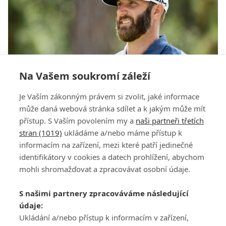
Na Vašem soukromí záleží
Trápení před majorem. DJ opět řeší operované
Je Vaším zákonným právem si zvolit, jaké informace
koleno
může daná webová stránka sdílet a k jakým může mít
přístup. S Vaším povolením my a
naši partneři třetích
stran (1019)
ukládáme a/nebo máme přístup k
informacím na zařízení, mezi které patří jedinečné
identifikátory v cookies a datech prohlížení, abychom
mohli shromažďovat a zpracovávat osobní údaje.
Adresa
S našimi partnery zpracováváme následující
ATV CZ, s.r.o.
údaje:
Olbrachtova 1980/5
Všeobecné obchodní
Ukládání a/nebo přístup k informacím v zařízení,
140 00 Praha 4
podmínky služby