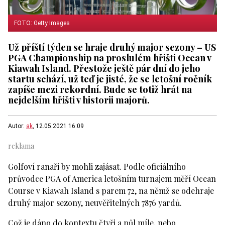
FOTO: Getty Images
Už příští týden se hraje druhý major sezony – US
PGA Championship na proslulém hřišti Ocean v
Kiawah Island. Přestože ještě pár dní do jeho
startu schází, už teď je jisté, že se letošní ročník
zapíše mezi rekordní. Bude se totiž hrát na
nejdelším hřišti v historii majorů.
Autor:
ak
, 12.05.2021 16:09
Golfoví ranaři by mohli zajásat. Podle oficiálního
průvodce PGA of America letošním turnajem měří Ocean
Course v Kiawah Island s parem 72, na němž se odehraje
druhý major sezony, neuvěřitelných 7876 yardů.
Což je dáno do kontextu čtyři a půl míle, nebo