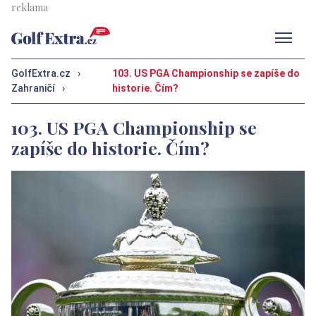
Men
GolfExtra.cz
›
103. US PGA Championship se zapíše do
Zahraničí
›
historie. Čím?
103. US PGA Championship se
zapíše do historie. Čím?