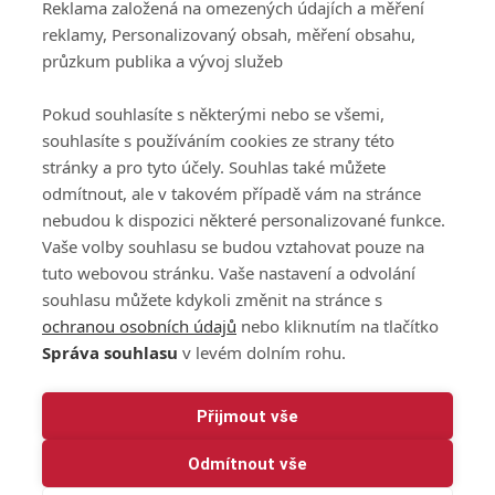
Reklama založená na omezených údajích a měření
GolfExtra.cz Premium
reklamy, Personalizovaný obsah, měření obsahu,
Podmínky zpracování
průzkum publika a vývoj služeb
osobních údajů při
užívání platformy
Pokud souhlasíte s některými nebo se všemi,
GolfExtra
souhlasíte s používáním cookies ze strany této
Ceník GolfExtra.cz
stránky a pro tyto účely. Souhlas také můžete
Premium
odmítnout, ale v takovém případě vám na stránce
Doporučené odkazy
nebudou k dispozici některé personalizované funkce.
Vaše volby souhlasu se budou vztahovat pouze na
tuto webovou stránku. Vaše nastavení a odvolání
souhlasu můžete kdykoli změnit na stránce s
Editor
Obchod
ochranou osobních údajů
nebo kliknutím na tlačítko
Honza Fait
Edita Hanušová
Správa souhlasu
v levém dolním rohu.
+420 723 898 969
+420 724 150 784
fait@golfextra.cz
hanusova@relmost.cz
Marketing
Přijmout vše
Pavel Poulíček
Odmítnout vše
+420 602 170 872