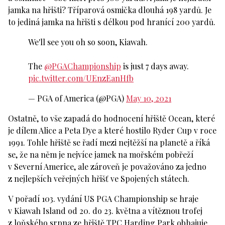
jamka na hřišti? Tříparová osmička dlouhá 198 yardů. Je
to jediná jamka na hřišti s délkou pod hranící 200 yardů.
We'll see you oh so soon, Kiawah.
The
@PGAChampionship
is just 7 days away.
pic.twitter.com/UEnzEanHfb
— PGA of America (@PGA)
May 10, 2021
Ostatně, to vše zapadá do hodnocení hřiště Ocean, které
je dílem Alice a Peta Dye a které hostilo Ryder Cup v roce
1991. Tohle hřiště se řadí mezi nejtěžší na planetě a říká
se, že na něm je nejvíce jamek na mořském pobřeží
v Severní Americe, ale zároveň je považováno za jedno
z nejlepších veřejných hřišť ve Spojených státech.
V pořadí 103. vydání US PGA Championship se hraje
v Kiawah Island od 20. do 23. května a vítěznou trofej
z loňského srpna ze hřiště TPC Harding Park obhajuje