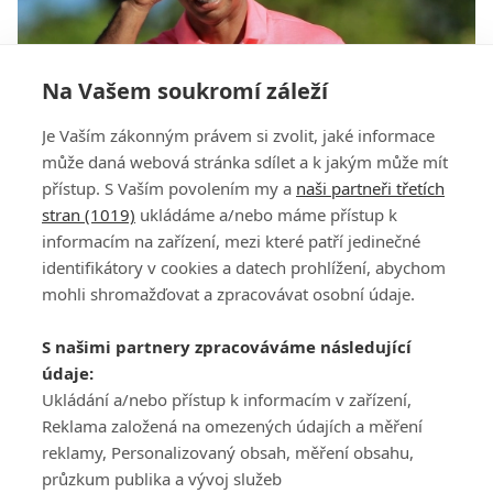
Na Vašem soukromí záleží
Je Vaším zákonným právem si zvolit, jaké informace
Tiger Woods oznámil další start, kde bude hrát?
může daná webová stránka sdílet a k jakým může mít
přístup. S Vaším povolením my a
naši partneři třetích
stran (1019)
ukládáme a/nebo máme přístup k
informacím na zařízení, mezi které patří jedinečné
identifikátory v cookies a datech prohlížení, abychom
mohli shromažďovat a zpracovávat osobní údaje.
Adresa
S našimi partnery zpracováváme následující
ATV CZ, s.r.o.
údaje:
Olbrachtova 1980/5
Všeobecné obchodní
Ukládání a/nebo přístup k informacím v zařízení,
140 00 Praha 4
podmínky služby
Reklama založená na omezených údajích a měření
GolfExtra.cz Premium
reklamy, Personalizovaný obsah, měření obsahu,
Podmínky zpracování
průzkum publika a vývoj služeb
osobních údajů při