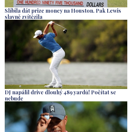
Slíbila dát prize money na Houston. Pak Lewis
slavně zvítězila
DJ napálil drive dlouhý 489 yardů! Počítat se
nebude