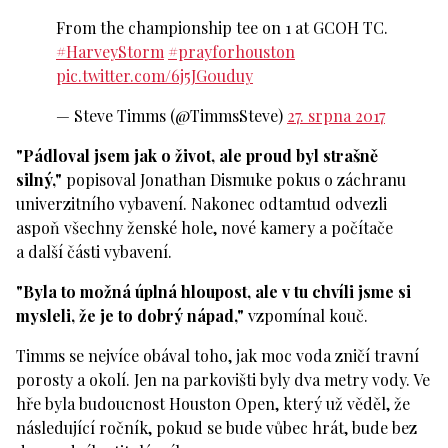
From the championship tee on 1 at GCOH TC.
#HarveyStorm
#prayforhouston
pic.twitter.com/6j5JG0uduy
— Steve Timms (@TimmsSteve)
27. srpna 2017
"Pádloval jsem jak o život, ale proud byl strašně
silný,"
popisoval Jonathan Dismuke pokus o záchranu
univerzitního vybavení. Nakonec odtamtud odvezli
aspoň všechny ženské hole, nové kamery a počítače
a další části vybavení.
"Byla to možná úplná hloupost, ale v tu chvíli jsme si
mysleli, že je to dobrý nápad,"
vzpomínal kouč.
Timms se nejvíce obával toho, jak moc voda zničí travní
porosty a okolí. Jen na parkovišti byly dva metry vody. Ve
hře byla budoucnost Houston Open, který už věděl, že
následující ročník, pokud se bude vůbec hrát, bude bez