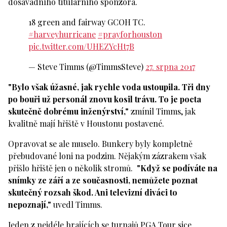
dosavadního titulárního sponzora.
18 green and fairway GCOH TC.
#harveyhurricane
#prayforhouston
pic.twitter.com/UHEZYcHt7B
— Steve Timms (@TimmsSteve)
27. srpna 2017
"Bylo však úžasné, jak rychle voda ustoupila. Tři dny
po bouři už personál znovu kosil trávu. To je pocta
skutečně dobrému inženýrství,"
zmínil Timms, jak
kvalitně mají hřiště v Houstonu postavené.
Opravovat se ale muselo. Bunkery byly kompletně
přebudované loni na podzim. Nějakým zázrakem však
přišlo hřiště jen o několik stromů.
"Když se podíváte na
snímky ze září a ze současnosti, nemůžete poznat
skutečný rozsah škod. Ani televizní diváci to
nepoznají,"
uvedl Timms.
Jeden z nejdéle hrajících se turnajů PGA Tour sice