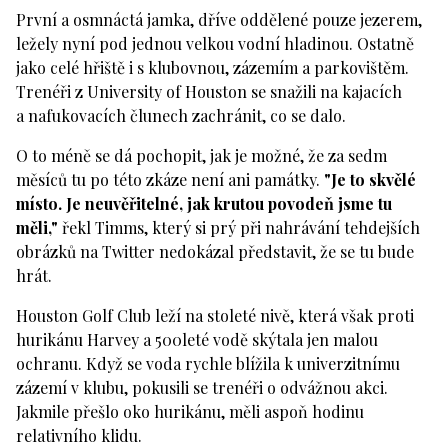
První a osmnáctá jamka, dříve oddělené pouze jezerem,
ležely nyní pod jednou velkou vodní hladinou. Ostatně
jako celé hřiště i s klubovnou, zázemím a parkovištěm.
Trenéři z University of Houston se snažili na kajacích
a nafukovacích člunech zachránit, co se dalo.
O to méně se dá pochopit, jak je možné, že za sedm
měsíců tu po této zkáze není ani památky.
"Je to skvělé
místo. Je neuvěřitelné, jak krutou povodeň jsme tu
měli,"
řekl Timms, který si prý při nahrávání tehdejších
obrázků na Twitter nedokázal představit, že se tu bude
hrát.
Houston Golf Club leží na stoleté nivě, která však proti
hurikánu Harvey a 500leté vodě skýtala jen malou
ochranu. Když se voda rychle blížila k univerzitnímu
zázemí v klubu, pokusili se trenéři o odvážnou akci.
Jakmile přešlo oko hurikánu, měli aspoň hodinu
relativního klidu.