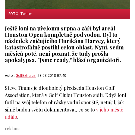
FOTO: Twitter
Ještě loni na přelomu srpna a září byl areál
Houston Open kompletně pod vodou. Byl to
následek zničujícího Hurikánu Harvey, který
katastrofálně postihl celou oblast. Nyní, sedm
měsíců poté, není poznat, že tudy prošla
apokalypsa. "Jsme ready," hlásí organizátoři.
Autor:
GolfExtra.cz
, 28.03.2018 07:40
Steve Timms je dlouholetý předseda Houston Golf
Association, která v Golf Clubu Houston sídlí. Když loni
fotil na svůj telefon obrázky vodní spouště, netušil, jak
silně budou světu dokumentovat, co se to
v jeho městě
událo
.