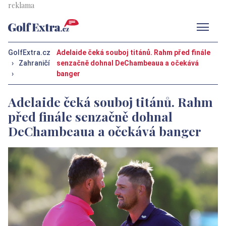
Men
GolfExtra.cz
Adelaide čeká souboj titánů. Rahm před finále
›
Zahraničí
senzačně dohnal DeChambeaua a očekává
›
banger
Adelaide čeká souboj titánů. Rahm
před finále senzačně dohnal
DeChambeaua a očekává banger