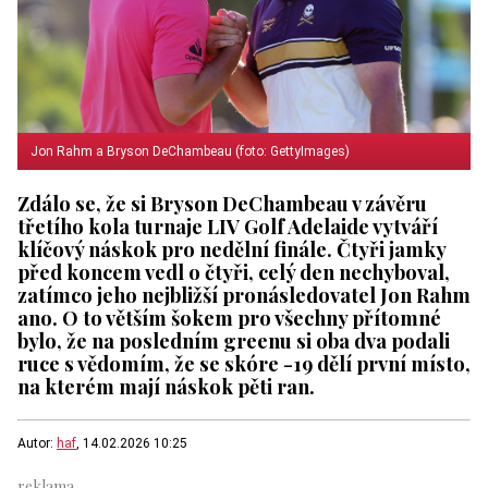
Jon Rahm a Bryson DeChambeau (foto: GettyImages)
Zdálo se, že si Bryson DeChambeau v závěru
třetího kola turnaje LIV Golf Adelaide vytváří
klíčový náskok pro nedělní finále. Čtyři jamky
před koncem vedl o čtyři, celý den nechyboval,
zatímco jeho nejbližší pronásledovatel Jon Rahm
ano. O to větším šokem pro všechny přítomné
bylo, že na posledním greenu si oba dva podali
ruce s vědomím, že se skóre -19 dělí první místo,
na kterém mají náskok pěti ran.
Autor:
haf
, 14.02.2026 10:25