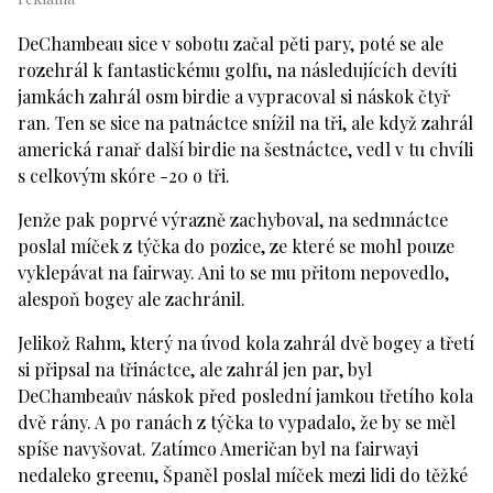
DeChambeau sice v sobotu začal pěti pary, poté se ale
rozehrál k fantastickému golfu, na následujících devíti
jamkách zahrál osm birdie a vypracoval si náskok čtyř
ran. Ten se sice na patnáctce snížil na tři, ale když zahrál
americká ranař další birdie na šestnáctce, vedl v tu chvíli
s celkovým skóre -20 o tři.
Jenže pak poprvé výrazně zachyboval, na sedmnáctce
poslal míček z týčka do pozice, ze které se mohl pouze
vyklepávat na fairway. Ani to se mu přitom nepovedlo,
alespoň bogey ale zachránil.
Jelikož Rahm, který na úvod kola zahrál dvě bogey a třetí
si připsal na třináctce, ale zahrál jen par, byl
DeChambeaův náskok před poslední jamkou třetího kola
dvě rány. A po ranách z týčka to vypadalo, že by se měl
spíše navyšovat. Zatímco Američan byl na fairwayi
nedaleko greenu, Španěl poslal míček mezi lidi do těžké