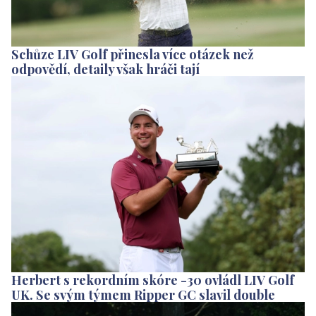
Schůze LIV Golf přinesla více otázek než
odpovědí, detaily však hráči tají
Herbert s rekordním skóre -30 ovládl LIV Golf
UK. Se svým týmem Ripper GC slavil double