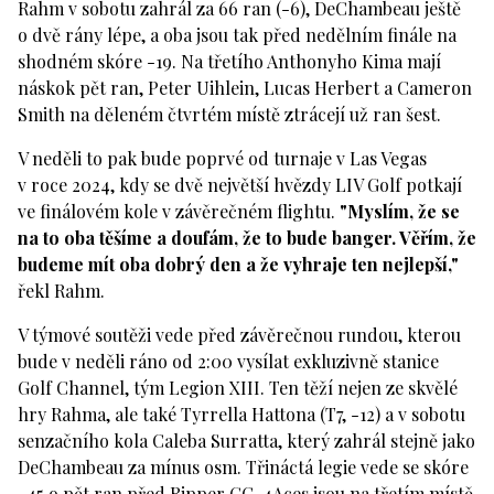
Rahm v sobotu zahrál za 66 ran (-6), DeChambeau ještě
o dvě rány lépe, a oba jsou tak před nedělním finále na
shodném skóre -19. Na třetího Anthonyho Kima mají
náskok pět ran, Peter Uihlein, Lucas Herbert a Cameron
Smith na děleném čtvrtém místě ztrácejí už ran šest.
V neděli to pak bude poprvé od turnaje v Las Vegas
v roce 2024, kdy se dvě největší hvězdy LIV Golf potkají
ve finálovém kole v závěrečném flightu.
"Myslím, že se
na to oba těšíme a doufám, že to bude banger. Věřím, že
budeme mít oba dobrý den a že vyhraje ten nejlepší,"
řekl Rahm.
V týmové soutěži vede před závěrečnou rundou, kterou
bude v neděli ráno od 2:00 vysílat exkluzivně stanice
Golf Channel, tým Legion XIII. Ten těží nejen ze skvělé
hry Rahma, ale také Tyrrella Hattona (T7, -12) a v sobotu
senzačního kola Caleba Surratta, který zahrál stejně jako
DeChambeau za mínus osm. Třináctá legie vede se skóre
-45 o pět ran před Ripper GC. 4Aces jsou na třetím místě