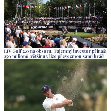
LIV Golf 2.0 na obzoru. Tajemný investor přináší
250 milionů, většinu v lize převezmou sami hráči