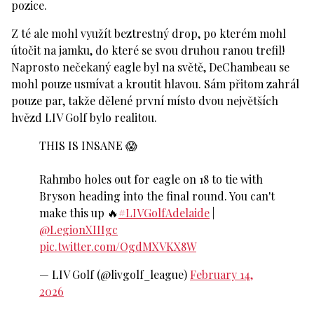
pozice.
Z té ale mohl využít beztrestný drop, po kterém mohl
útočit na jamku, do které se svou druhou ranou trefil!
Naprosto nečekaný eagle byl na světě, DeChambeau se
mohl pouze usmívat a kroutit hlavou. Sám přitom zahrál
pouze par, takže dělené první místo dvou největších
hvězd LIV Golf bylo realitou.
THIS IS INSANE 😱
Rahmbo holes out for eagle on 18 to tie with
Bryson heading into the final round. You can't
make this up 🔥
#LIVGolfAdelaide
|
@LegionXIIIgc
pic.twitter.com/OgdMXVKX8W
— LIV Golf (@livgolf_league)
February 14,
2026