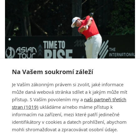
Na Vašem soukromí záleží
Asian Tour hází LIV Golf přes palubu. Vrací se ke
Je Vaším zákonným právem si zvolit, jaké informace
spolupráci s DP World Tour a PGA Tour
může daná webová stránka sdílet a k jakým může mít
přístup. S Vaším povolením my a
naši partneři třetích
stran (1019)
ukládáme a/nebo máme přístup k
informacím na zařízení, mezi které patří jedinečné
identifikátory v cookies a datech prohlížení, abychom
mohli shromažďovat a zpracovávat osobní údaje.
Adresa