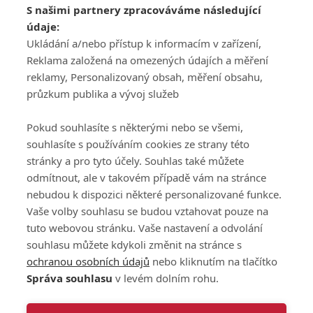
S našimi partnery zpracováváme následující
ATV CZ, s.r.o.
údaje:
Olbrachtova 1980/5
Všeobecné obchodní
Ukládání a/nebo přístup k informacím v zařízení,
140 00 Praha 4
podmínky služby
Reklama založená na omezených údajích a měření
GolfExtra.cz Premium
reklamy, Personalizovaný obsah, měření obsahu,
Podmínky zpracování
průzkum publika a vývoj služeb
osobních údajů při
užívání platformy
Pokud souhlasíte s některými nebo se všemi,
GolfExtra
souhlasíte s používáním cookies ze strany této
Ceník GolfExtra.cz
stránky a pro tyto účely. Souhlas také můžete
Premium
odmítnout, ale v takovém případě vám na stránce
Doporučené odkazy
nebudou k dispozici některé personalizované funkce.
Vaše volby souhlasu se budou vztahovat pouze na
tuto webovou stránku. Vaše nastavení a odvolání
souhlasu můžete kdykoli změnit na stránce s
Editor
Obchod
ochranou osobních údajů
nebo kliknutím na tlačítko
Honza Fait
Edita Hanušová
Správa souhlasu
v levém dolním rohu.
+420 723 898 969
+420 724 150 784
fait@golfextra.cz
hanusova@relmost.cz