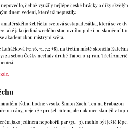
 nepovedlo, čehož využily nejlépe české hráčky a díky skvělý
ým dnem vedení, které už nepustily.
amatérského žebříčku světová šestapadesátka, která se ve d
c také jako jediná z celého startovního pole i po skončení tur
la se akademickou mistryní světa.
uňáčková (77, 76, 71, 72; +8), na třetím místě skončila Kateřin
re 577 za sebou Češky nechaly druhé Taipei o 14 ran. Třetí Ameri
ncouzi.
 zde.
ěchu
 minulém týdnu hodně vysoko Šimon Zach. Ten na Brabazon
e na rány, nejen že prošel cutem, ale nakonec skončil v top 1
ém jako jediném nepokořil par (75, +3), mohlo být ještě lépe.