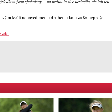
sledkem jsem spokojený – na bednu to sice nestačilo, ale top ten
především kvůli nepovedenému druhému kolu za 80 neprošel
 zde.