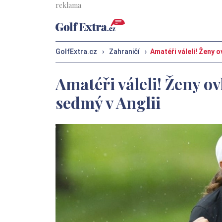
GolfExtra.cz
›
Zahraničí
›
Amatéři váleli! Ženy 
Amatéři váleli! Ženy o
sedmý v Anglii