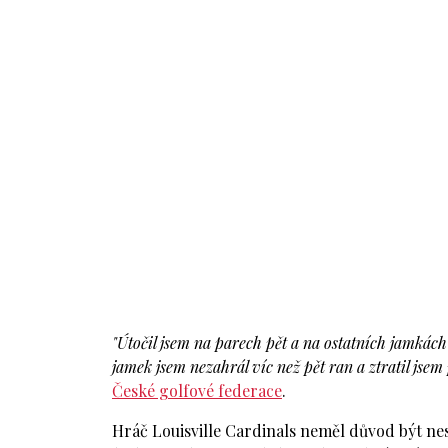
"Útočil jsem na parech pět a na ostatních jamkách
jamek jsem nezahrál víc než pět ran a ztratil jse
České golfové federace
.
Hráč Louisville Cardinals neměl důvod být n