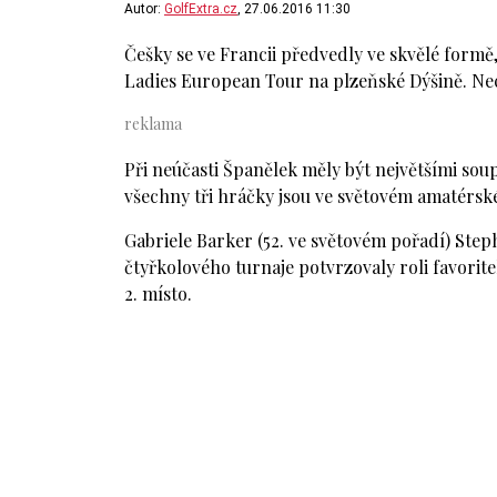
Autor:
GolfExtra.cz
, 27.06.2016 11:30
Češky se ve Francii předvedly ve skvělé form
Ladies European Tour na plzeňské Dýšině. Nech
Při neúčasti Španělek měly být největšími sou
všechny tři hráčky jsou ve světovém amatérské
Gabriele Barker (52. ve světovém pořadí) Step
čtyřkolového turnaje potvrzovaly roli favorit
2. místo.