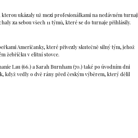
ě, kterou ukázaly už mezi profesionálkami na nedávném turnaj
aly za sebou všech 11 týmů, které se do turnaje přihlásily.
peřkami Američanky, které přivezly skutečně silný tým, jehož
m žebříčku v elitní stovce.
hanie Lau (66.) a Sarah Burnham (70.) také po úvodním dni
ek, když vedly o dvě rány před českým výběrem, který dělil