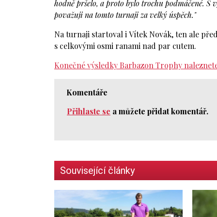
hodně pršelo, a proto bylo trochu podmáčené. S vý
považuji na tomto turnaji za velký úspěch."
Na turnaji startoval i Vítek Novák, ten ale 
s celkovými osmi ranami nad par cutem.
Konečné výsledky Barbazon Trophy naleznete
Komentáře
Přihlaste se
a můžete přidat komentář.
Související články