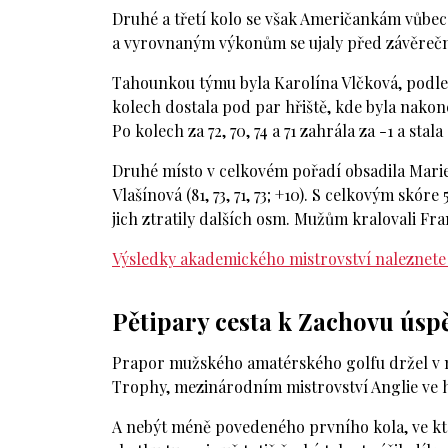
Druhé a třetí kolo se však Američankám vůbec
a vyrovnaným výkonům se ujaly před závěrečn
Tahounkou týmu byla Karolína Vlčková, podle 
kolech dostala pod par hřiště, kde byla nakone
Po kolech za 72, 70, 74 a 71 zahrála za -1 a sta
Druhé místo v celkovém pořadí obsadila Marie L
Vlašínová (81, 73, 71, 73; +10). S celkovým skó
jich ztratily dalších osm. Mužům kralovali Fra
Výsledky akademického mistrovství naleznete
Pětipary cesta k Zachovu úsp
Prapor mužského amatérského golfu držel v
Trophy, mezinárodním mistrovství Anglie ve hř
A nebýt méně povedeného prvního kola, ve kter