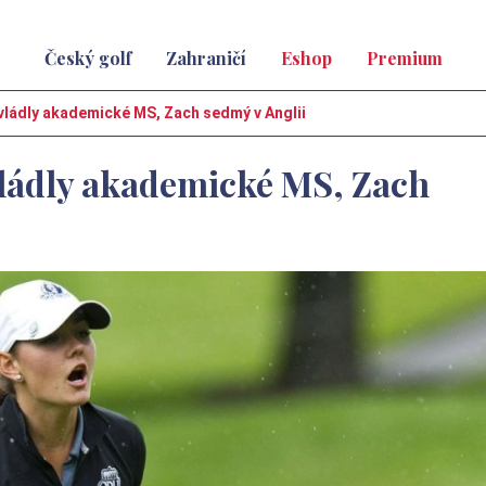
Český golf
Zahraničí
Eshop
Premium
ovládly akademické MS, Zach sedmý v Anglii
vládly akademické MS, Zach