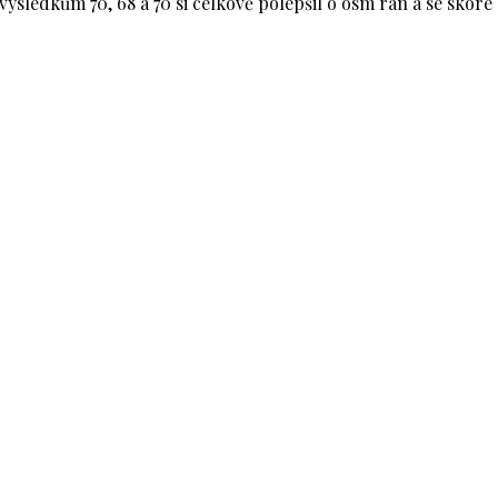
 výsledkům 70, 68 a 70 si celkově polepšil o osm ran a se skóre 