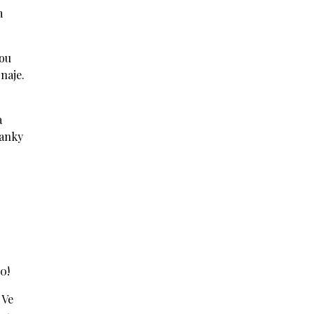
m
vou
naje.
a
čanky
0!
 Ve