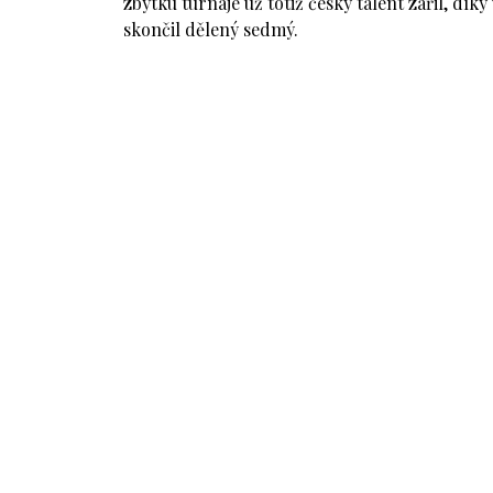
zbytku turnaje už totiž český talent zářil, díky
skončil dělený sedmý.