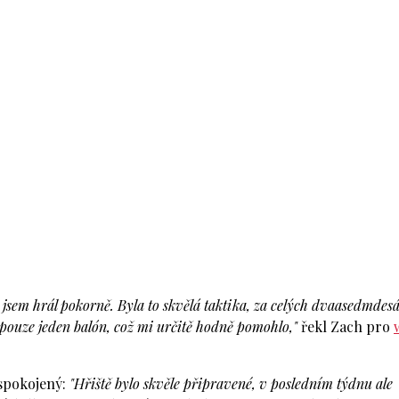
 jsem hrál pokorně. Byla to skvělá taktika, za celých dvaasedmdesá
m pouze jeden balón, což mi určitě hodně pomohlo,"
řekl Zach pro
espokojený:
"Hřiště bylo skvěle připravené, v posledním týdnu ale