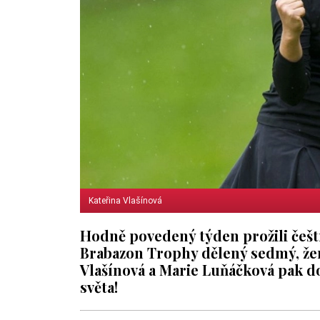
Kateřina Vlašínová
Hodně povedený týden prožili čeští
Brabazon Trophy dělený sedmý, žen
Vlašínová a Marie Luňáčková pak d
světa!