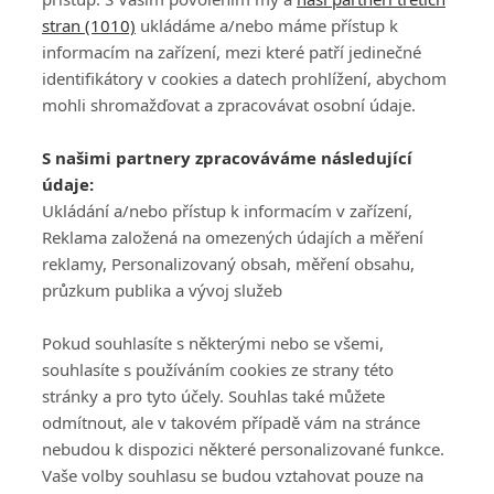
stran (1010)
ukládáme a/nebo máme přístup k
informacím na zařízení, mezi které patří jedinečné
identifikátory v cookies a datech prohlížení, abychom
mohli shromažďovat a zpracovávat osobní údaje.
Adresa
S našimi partnery zpracováváme následující
ATV CZ, s.r.o.
údaje:
Olbrachtova 1980/5
Všeobecné obchodní
Ukládání a/nebo přístup k informacím v zařízení,
140 00 Praha 4
podmínky služby
Reklama založená na omezených údajích a měření
GolfExtra.cz Premium
reklamy, Personalizovaný obsah, měření obsahu,
Podmínky zpracování
průzkum publika a vývoj služeb
osobních údajů při
užívání platformy
Pokud souhlasíte s některými nebo se všemi,
GolfExtra
souhlasíte s používáním cookies ze strany této
Ceník GolfExtra.cz
stránky a pro tyto účely. Souhlas také můžete
Premium
odmítnout, ale v takovém případě vám na stránce
Doporučené odkazy
nebudou k dispozici některé personalizované funkce.
Vaše volby souhlasu se budou vztahovat pouze na