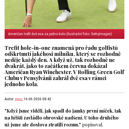
Američan trefil dvě esa za jedno kolo (ilustrační foto: GettyImages)
Trefit hole-in-one znamená pro řadu golfistů
odškrtnutí jakéhosi milníku, který se rozhodně
neděje každý den. A když už, tak rozhodně ne
dvakrát, jako to začátkem června dokázal
Američan Ryan Winchester. V Rolling Green Golf
Clubu v Pensylvánii zahrál dvě esa v rámci
jednoho kola.
Autor:
mvo
, 16.06.2026 08:42
"Když jsme viděli, jak spadl do jamky první míček, tak
na hřišti zavládlo obrovské nadšení. U toho druhého
už jsme ale doslova ztratili rozum,"
popisoval.