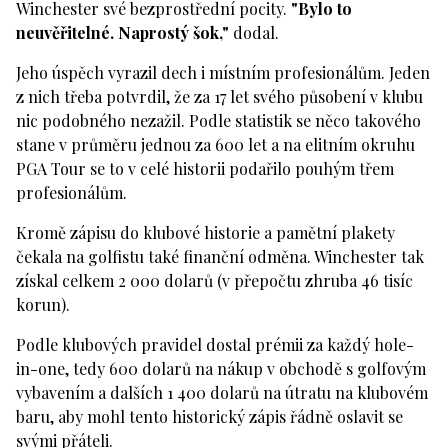
Winchester své bezprostřední pocity.
"Bylo to
neuvěřitelné. Naprostý šok,"
dodal.
Jeho úspěch vyrazil dech i místním profesionálům. Jeden
z nich třeba potvrdil, že za 17 let svého působení v klubu
nic podobného nezažil. Podle statistik se něco takového
stane v průměru jednou za 600 let a na elitním okruhu
PGA Tour se to v celé historii podařilo pouhým třem
profesionálům.
Kromě zápisu do klubové historie a pamětní plakety
čekala na golfistu také finanční odměna. Winchester tak
získal celkem 2 000 dolarů (v přepočtu zhruba 46 tisíc
korun).
Podle klubových pravidel dostal prémii za každý hole-
in-one, tedy 600 dolarů na nákup v obchodě s golfovým
vybavením a dalších 1 400 dolarů na útratu na klubovém
baru, aby mohl tento historický zápis řádně oslavit se
svými přáteli.