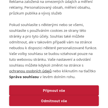
Reklama založená na omezených údajích a měření
GolfExtra.cz Premium
reklamy, Personalizovaný obsah, měření obsahu,
Podmínky zpracování
průzkum publika a vývoj služeb
osobních údajů při
užívání platformy
Pokud souhlasíte s některými nebo se všemi,
GolfExtra
souhlasíte s používáním cookies ze strany této
Ceník GolfExtra.cz
stránky a pro tyto účely. Souhlas také můžete
Premium
odmítnout, ale v takovém případě vám na stránce
Doporučené odkazy
nebudou k dispozici některé personalizované funkce.
Vaše volby souhlasu se budou vztahovat pouze na
tuto webovou stránku. Vaše nastavení a odvolání
souhlasu můžete kdykoli změnit na stránce s
Editor
Obchod
ochranou osobních údajů
nebo kliknutím na tlačítko
Honza Fait
Edita Hanušová
Správa souhlasu
v levém dolním rohu.
+420 723 898 969
+420 724 150 784
fait@golfextra.cz
hanusova@relmost.cz
Marketing
Přijmout vše
Pavel Poulíček
Odmítnout vše
+420 602 170 872