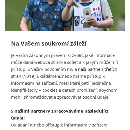
Na Vašem soukromí záleží
MacIntyre si jde s tátou na bagu pro první titul
Je Vaším zákonným právem si zvolit, jaké informace
na PGA Tour, McIlroy ho tentokrát nestraší
může daná webová stránka sdílet a k jakým může mít
přístup. S Vaším povolením my a
naši partneři třetích
stran (1019)
ukládáme a/nebo máme přístup k
informacím na zařízení, mezi které patří jedinečné
identifikátory v cookies a datech prohlížení, abychom
mohli shromažďovat a zpracovávat osobní údaje.
Adresa
S našimi partnery zpracováváme následující
ATV CZ, s.r.o.
údaje:
Olbrachtova 1980/5
Všeobecné obchodní
Ukládání a/nebo přístup k informacím v zařízení,
140 00 Praha 4
podmínky služby