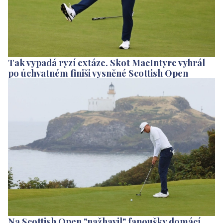
Tak vypadá ryzí extáze. Skot MacIntyre vyhrál
po úchvatném finiši vysněné Scottish Open
Na Scottish Open "nažhavil" fanoušky domácí