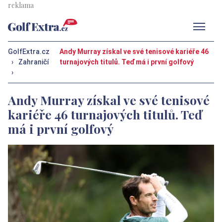
Men
GolfExtra.cz
Andy Murray získal ve své tenisové kariéře 46
›
Zahraničí
turnajových titulů. Teď má i první golfový
›
Andy Murray získal ve své tenisové
kariéře 46 turnajových titulů. Teď
má i první golfový