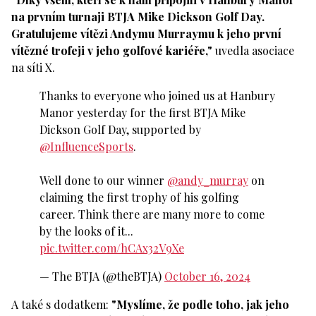
na prvním turnaji BTJA Mike Dickson Golf Day.
Gratulujeme vítězi Andymu Murraymu k jeho první
vítězné trofeji v jeho golfové kariéře,"
uvedla asociace
na síti X.
Thanks to everyone who joined us at Hanbury
Manor yesterday for the first BTJA Mike
Dickson Golf Day, supported by
@InfluenceSports
.
Well done to our winner
@andy_murray
on
claiming the first trophy of his golfing
career. Think there are many more to come
by the looks of it...
pic.twitter.com/hCAx32V9Xe
— The BTJA (@theBTJA)
October 16, 2024
A také s dodatkem:
"Myslíme, že podle toho, jak jeho