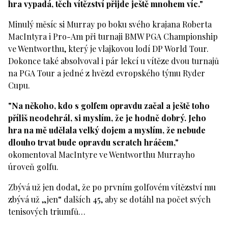
hra vypadá, těch vítězství přijde ještě mnohem víc."
Minulý měsíc si Murray po boku svého krajana Roberta
MacIntyra i Pro-Am při turnaji BMW PGA Championship
ve Wentworthu, který je vlajkovou lodí DP World Tour.
Dokonce také absolvoval i pár lekcí u vítěze dvou turnajů
na PGA Tour a jedné z hvězd evropského týmu Ryder
Cupu.
"Na někoho, kdo s golfem opravdu začal a ještě toho
příliš neodehrál, si myslím, že je hodně dobrý. Jeho
hra na mě udělala velký dojem a myslím, že nebude
dlouho trvat bude opravdu scratch hráčem,"
okomentoval MacIntyre ve Wentworthu Murrayho
úroveň golfu.
Zbývá už jen dodat, že po prvním golfovém vítězství mu
zbývá už „jen“ dalších 45, aby se dotáhl na počet svých
tenisových triumfů…