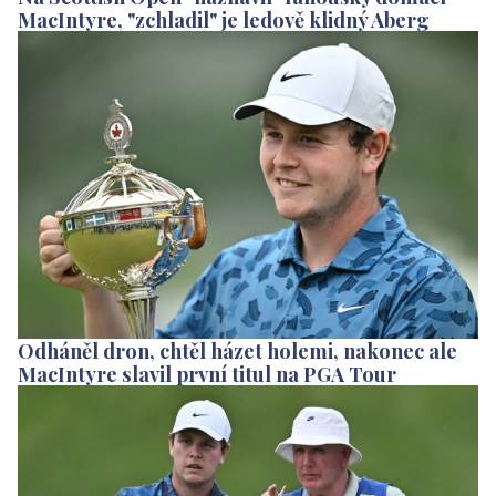
MacIntyre, "zchladil" je ledově klidný Aberg
Odháněl dron, chtěl házet holemi, nakonec ale
MacIntyre slavil první titul na PGA Tour