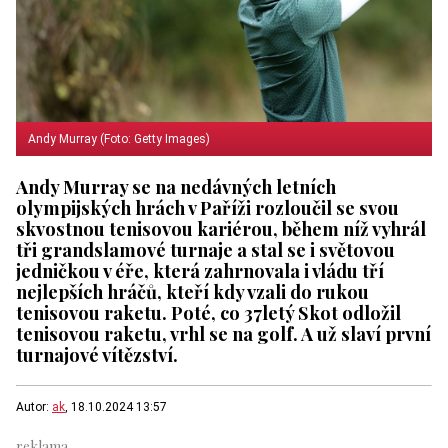
Andy Murray (Foto: Getty Images)
Andy Murray se na nedávných letních
olympijských hrách v Paříži rozloučil se svou
skvostnou tenisovou kariérou, během níž vyhrál
tři grandslamové turnaje a stal se i světovou
jedničkou v éře, která zahrnovala i vládu tří
nejlepších hráčů, kteří kdy vzali do rukou
tenisovou raketu. Poté, co 37letý Skot odložil
tenisovou raketu, vrhl se na golf. A už slaví první
turnajové vítězství.
Autor:
ak
, 18.10.2024 13:57