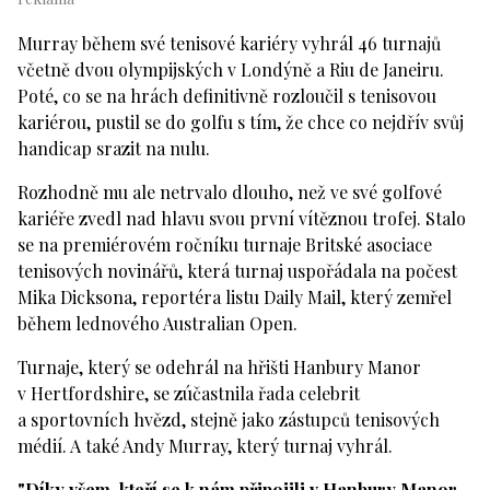
Murray během své tenisové kariéry vyhrál 46 turnajů
včetně dvou olympijských v Londýně a Riu de Janeiru.
Poté, co se na hrách definitivně rozloučil s tenisovou
kariérou, pustil se do golfu s tím, že chce co nejdřív svůj
handicap srazit na nulu.
Rozhodně mu ale netrvalo dlouho, než ve své golfové
kariéře zvedl nad hlavu svou první vítěznou trofej. Stalo
se na premiérovém ročníku turnaje Britské asociace
tenisových novinářů, která turnaj uspořádala na počest
Mika Dicksona, reportéra listu Daily Mail, který zemřel
během lednového Australian Open.
Turnaje, který se odehrál na hřišti Hanbury Manor
v Hertfordshire, se zúčastnila řada celebrit
a sportovních hvězd, stejně jako zástupců tenisových
médií. A také Andy Murray, který turnaj vyhrál.
"Díky všem, kteří se k nám připojili v Hanbury Manor