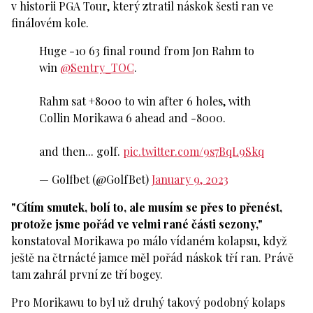
v historii PGA Tour, který ztratil náskok šesti ran ve
finálovém kole.
Huge -10 63 final round from Jon Rahm to
win
@Sentry_TOC
.
Rahm sat +8000 to win after 6 holes, with
Collin Morikawa 6 ahead and -8000.
and then... golf.
pic.twitter.com/9s7BqL9Skq
— Golfbet (@GolfBet)
January 9, 2023
"Cítím smutek, bolí to, ale musím se přes to přenést,
protože jsme pořád ve velmi rané části sezony,"
konstatoval Morikawa po málo vídaném kolapsu, když
ještě na čtrnácté jamce měl pořád náskok tří ran. Právě
tam zahrál první ze tří bogey.
Pro Morikawu to byl už druhý takový podobný kolaps