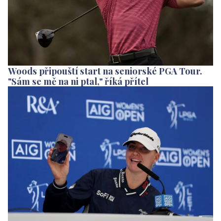
Woods připouští start na seniorské PGA Tour.
"Sám se mě na ni ptal," říká přítel