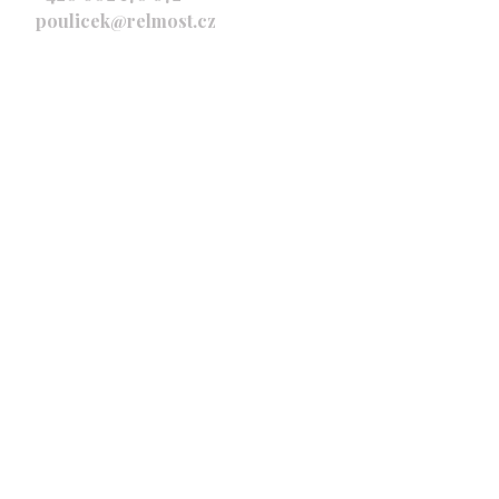
poulicek@relmost.cz