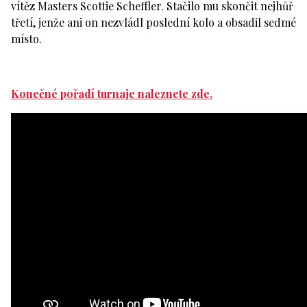
vítěz Masters Scottie Scheffler. Stačilo mu skončit nejhůř
třetí, jenže ani on nezvládl poslední kolo a obsadil sedmé
místo.
Konečné pořadí turnaje naleznete zde.