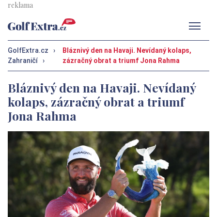
Men
GolfExtra.cz
›
Bláznivý den na Havaji. Nevídaný kolaps,
Zahraničí
›
zázračný obrat a triumf Jona Rahma
Bláznivý den na Havaji. Nevídaný
kolaps, zázračný obrat a triumf
Jona Rahma