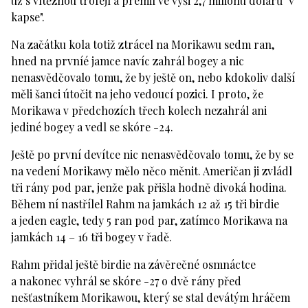
už s vítěznou trofejí a prémií ve výši 2,7 milionu dolarů "v
kapse".
Na začátku kola totiž ztrácel na Morikawu sedm ran,
hned na prvníé jamce navíc zahrál bogey a nic
nenasvědčovalo tomu, že by ještě on, nebo kdokoliv další
měli šanci útočit na jeho vedoucí pozici. I proto, že
Morikawa v předchozích třech kolech nezahrál ani
jediné bogey a vedl se skóre -24.
Ještě po první devítce nic nenasvědčovalo tomu, že by se
na vedení Morikawy mělo něco měnit. Američan ji zvládl
tři rány pod par, jenže pak přišla hodně divoká hodina.
Během ní nastřílel Rahm na jamkách 12 až 15 tři birdie
a jeden eagle, tedy 5 ran pod par, zatímco Morikawa na
jamkách 14 – 16 tři bogey v řadě.
Rahm přidal ještě birdie na závěrečné osmnáctce
a nakonec vyhrál se skóre -27 o dvě rány před
nešťastníkem Morikawou, který se stal devátým hráčem