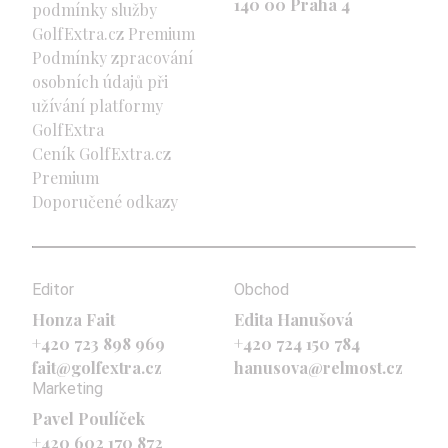
140 00 Praha 4
podmínky služby
GolfExtra.cz Premium
Podmínky zpracování
osobních údajů při
užívání platformy
GolfExtra
Ceník GolfExtra.cz
Premium
Doporučené odkazy
Editor
Obchod
Honza Fait
Edita Hanušová
+420 723 898 969
+420 724 150 784
fait@golfextra.cz
hanusova@relmost.cz
Marketing
Pavel Poulíček
+420 602 170 872