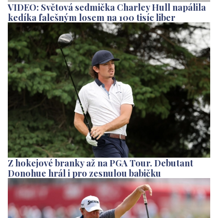
VIDEO: Světová sedmička Charley Hull napálila
kedíka falešným losem na 100 tisíc liber
Z hokejové branky až na PGA Tour. Debutant
Donohue hrál i pro zesnulou babičku