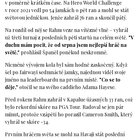
v poměrně krátkém čase. Na Hero World Challenge
v roce 2021 vedl po 54 jamkách o pět ran a mohl se stát
světovou jedničkou. Jenže zahrál 76 ran a skončil pátý.
Na rozdíl od něj se Rahm veze na vítězné vlně – vyhrál
už třetí turnaj z posledních pěti startů na celém světě.
"V
duchu mám pocit, že od srpna jsem nejlepší hráč na
světě,"
prohlásil Španěl poněkud neskromně.
Nicméně vývojem kola byl sám hodně zaskočený. Když
šel po fairwayi sedmnácté jamky, najednou viděl svoje
jméno na leaderboardu na prvním místě.
"Co se to
děje,"
otočil se na svého caddieho Adama Hayese.
Před rokem Rahm zahrál v Kapalue úžasných 33 ran, což
bylo rekordní skóre na PGA Tour. Radoval se jen pár
minut, protože vzápětí ho porazil Cameron Smith, který
vyhrál se skóre -34.
Prvním hráčem světa se mohl na Havaji stát poslední