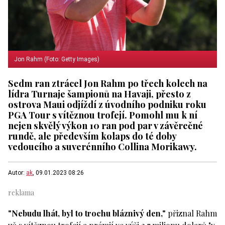
Jon Rahm (Foto: Getty Images)
Sedm ran ztrácel Jon Rahm po třech kolech na
lídra Turnaje šampionů na Havaji, přesto z
ostrova Maui odjíždí z úvodního podniku roku
PGA Tour s vítěznou trofejí. Pomohl mu k ní
nejen skvělý výkon 10 ran pod par v závěrečné
rundě, ale především kolaps do té doby
vedoucího a suverénního Collina Morikawy.
Autor:
ak
, 09.01.2023 08:26
"Nebudu lhát, byl to trochu bláznivý den,"
přiznal Rahm