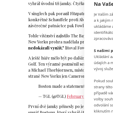
Na Vaše
vyhrál úvodní tři jamky. Čtyřku a osmičku ale 
V singlech pak porazil Fitzpatrick Clarka a vyr
Je Vaším z
konkrétně Schauffele proti Abergovi a Clark p
a k jakým 
závěrečné patnáctce pak Fowler jen půlil sou
ukládáme a
identifiká
Tohle vítězství zajistilo The Bay šance na post
zpracováva
New Yorku prohra nadělala problémy.
"Brzy j
nedokázali využít,"
litoval Fowler.
S našimi 
Ukládání a
A ještě hůře mělo být po dalším souboji, kdy
údajích a 
Golf. Ten výrazně pozměnil sestavu oproti po
vývoj služ
a Michael Thorbjornsen, místo nich nastoupil
straně New Yorku jen Cameron Young nahradil F
Pokud souh
Boston made a statement tonight, catch 
strany tét
případě vá
— TGL (@TGL)
February 25, 2026
volby souh
odvolání s
První dvě jamky přinesly po jednom bodu pro 
kliknutím n
smršť Bostonu, který vyhrál čtyři závěrečné tri