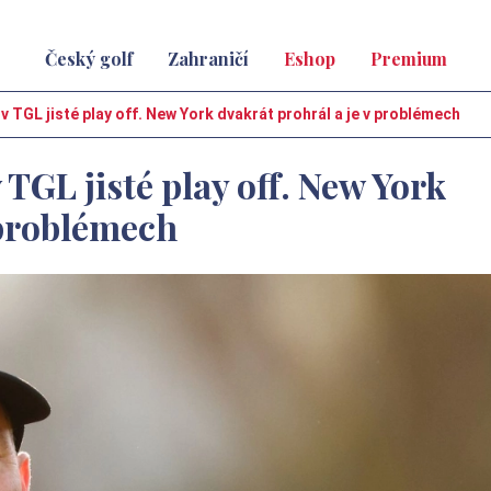
Český golf
Zahraničí
Eshop
Premium
v TGL jisté play off. New York dvakrát prohrál a je v problémech
 TGL jisté play off. New York
 problémech