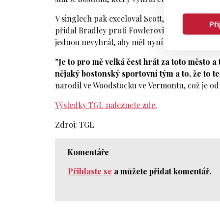
V singlech pak exceloval Scott, který vyhrál 
Př
přidal Bradley proti Fowlerovi a stanovil kon
jednou nevyhrál, aby měl nyní s předstihem jis
"Je to pro mě velká čest hrát za toto město 
nějaký bostonský sportovní tým a to, že to 
narodil ve Woodstocku ve Vermontu, což je od
Výsledky TGL naleznete zde.
Zdroj: TGL
Komentáře
Přihlaste se
a můžete přidat komentář.