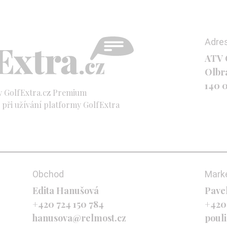
Adre
ATV C
Olbr
140 
y GolfExtra.cz Premium
při užívání platformy GolfExtra
Obchod
Mark
Edita Hanušová
Pave
+420 724 150 784
+420
hanusova@relmost.cz
poul