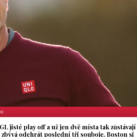
s).
L jisté play off a už jen dvě místa tak zůstávají
 zbývá odehrát poslední tři souboje. Boston si