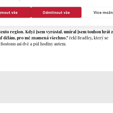
oba své souboje s Youngem. Poslední bod už za rozhodnutého s
ijmout vše
Odmítnout vše
Více možn
ečné skóre na 9:2 pro Boston, tým který v loňské sezóně TGL a
tý postup do play off.
a tento region. Když jsem vyrůstal, umíral jsem touhou hrát 
teď dělám, pro mě znamená všechno,"
řekl Bradley, který se
 Bostonu asi dvě a půl hodiny autem.