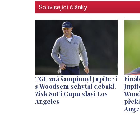
Související články
TGL zná šampiony! Jupiter i
Finál
s Woodsem schytal debakl.
Jupit
Zisk SoFi Cupu slaví Los
Wood
Angeles
přek
Ange