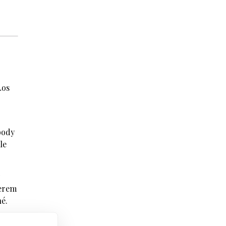
Los
body
le
derem
é.
erý