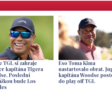
e TGL si zahraje
Eso Toma Kima
er kapitána Tigera
nastartovalo obrat. Ju
se. Poslední
kapitána Woodse post
ážkou bude Los
do play off TGL
les