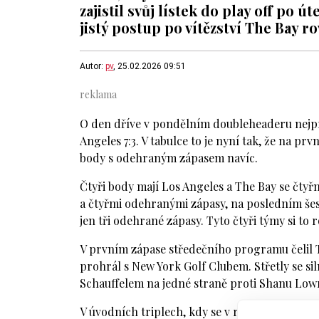
zajistil svůj lístek do play off po 
jistý postup po vítězství The Bay r
Autor:
pv
, 25.02.2026 09:51
O den dříve v pondělním doubleheaderu nejprv
Angeles 7:3. V tabulce to je nyní tak, že na pr
body s odehraným zápasem navíc.
Čtyři body mají Los Angeles a The Bay se čty
a čtyřmi odehranými zápasy, na posledním šest
jen tři odehrané zápasy. Tyto čtyři týmy si to r
V prvním zápase středečního programu čelil Th
prohrál s New York Golf Clubem. Střetly se s
Schauffelem na jedné straně proti Shanu Lo
V úvodních triplech, kdy se v ranách střídají v