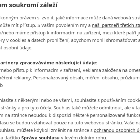
m soukromí záleží
vyhrál New York a snížil na rozdíl jedné jamky.
ovnal na 3:3. Třináctku a čtrnáctku ale vyhráli opět hráči The
ákonným právem si zvolit, jaké informace může daná webová strá
roti Fitzpatrickovi, čímž mu vrátil předchozí prohru. Na
může mít přístup. S Vaším povolením my a
naši partneři třetích s
boj s Lowrym a byl konec.
/nebo máme přístup k informacím na zařízení, mezi které patří 
tory v cookies a datech prohlížení, abychom mohli shromažďovat 
up do play off a navíc už tam s jistotou poslalo Atlantu. Naopa
t osobní údaje.
sme ztráceli. Pak jsme měli několik příležitostí, které jsme 
partnery zpracováváme následující údaje:
/nebo přístup k informacím v zařízení, Reklama založená na ome
 po krátké pauze přišel na plac SoFi Center tým Boston Commo
měření reklamy, Personalizovaný obsah, měření obsahu, průzkum
rážce s Atlantou z předchozího dne. Nehrál Rory McIlroy
eb
i Hideki Matsuyama a Adam Scott. Zůstal pouze Keegan Bradle
itzpatricka, když Fowler a Schauffele zůstali ve hře.
lasíte s některými nebo se všemi, souhlasíte s používáním cooki
highlights here 👇
pic.twitter.com/FWhRO2dYIw
o stránky a pro tyto účely. Souhlas také můžete odmítnout, ale v 
m na stránce nebudou k dispozici některé personalizované funkce
lasu se budou vztahovat pouze na tuto webovou stránku. Vaše na
ouhlasu můžete kdykoli změnit na stránce s
ochranou osobních ú
každý tým. Po pětce šel do vedení New York, ale pak přišla r
a tlačítko
Správa souhlasu
v levém dolním rohu.
ply, po nichž vedl 5:2.