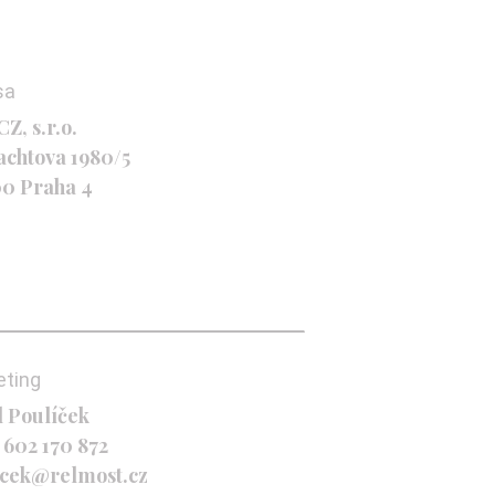
sa
Z, s.r.o.
achtova 1980/5
00 Praha 4
eting
l Poulíček
 602 170 872
icek@relmost.cz