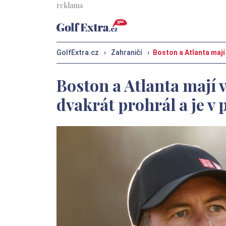
GolfExtra.cz
›
Zahraničí
›
Boston a Atlanta mají 
Boston a Atlanta mají v
dvakrát prohrál a je v