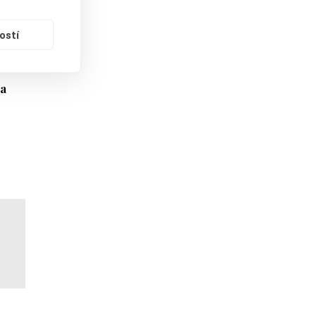
tavu
ostí
ni
za