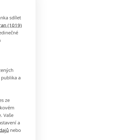
 Bay,
nka sdílet
tran (1019)
jedinečné
a
k
ale
zených
n
 publika a
y. Na
es ze
takovém
. Vaše
stavení a
dajů
nebo
ychlá