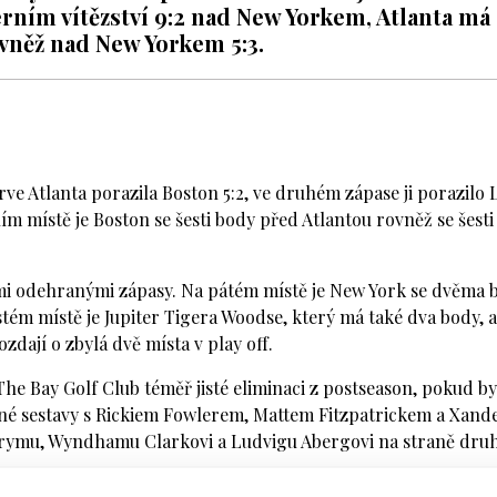
úterním vítězství 9:2 nad New Yorkem, Atlanta má
ovněž nad New Yorkem 5:3.
e Atlanta porazila Boston 5:2, ve druhém zápase ji porazilo 
vním místě je Boston se šesti body před Atlantou rovněž se šesti
řmi odehranými zápasy. Na pátém místě je New York se dvěma 
ém místě je Jupiter Tigera Woodse, který má také dva body, a
ozdají o zbylá dvě místa v play off.
e Bay Golf Club téměř jisté eliminaci z postseason, pokud by
ilné sestavy s Rickiem Fowlerem, Mattem Fitzpatrickem a Xan
wrymu, Wyndhamu Clarkovi a Ludvigu Abergovi na straně druh
šichni tři hráči týmů, šel rychle do vedení 3:0 tým The Bay, kt