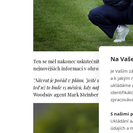
Na Vaše
Ten se měl nakonec uskutečnit alespoň na jeho
nejnovějších informací v ohrožení.
Je Vaším z
a k jakým 
"Návrat je pořád v plánu. Ještě máme před sebou d
ukládáme a
teď už to bude 15 měsíců, kdy naposledy hrál soutě
identifiká
Woodsův agent Mark Steinberg.
zpracováva
S našimi 
Ukládání a
údajích a 