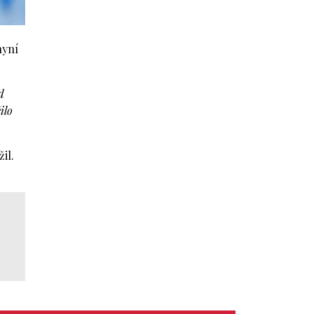
nyní
d
ilo
il.