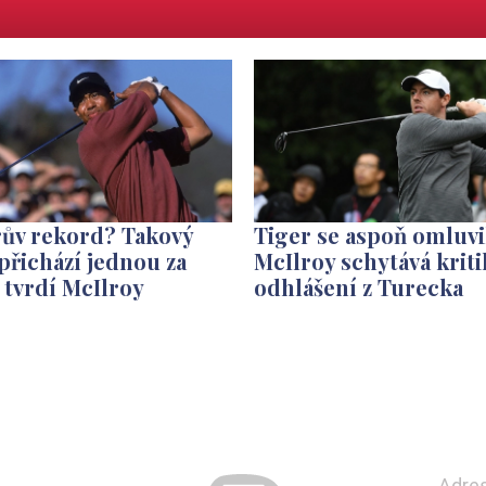
rův rekord? Takový
Tiger se aspoň omluvi
přichází jednou za
McIlroy schytává kriti
, tvrdí McIlroy
odhlášení z Turecka
Adre