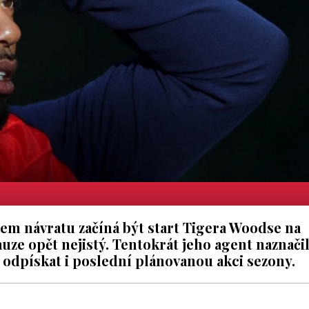
ínem návratu začíná být start Tigera Woodse na
uze opět nejistý. Tentokrát jeho agent naznačil
 odpískat i poslední plánovanou akci sezony.