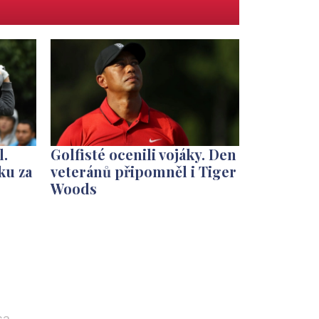
l.
Golfisté ocenili vojáky. Den
ku za
veteránů připomněl i Tiger
Woods
sa