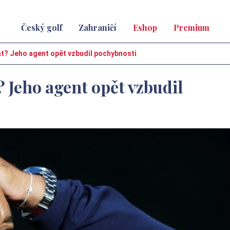
Český golf
Zahraničí
Eshop
Premium
t? Jeho agent opět vzbudil pochybnosti
 Jeho agent opět vzbudil