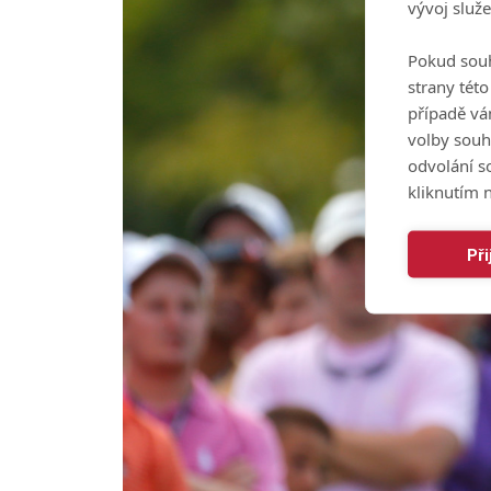
vývoj služ
Pokud souh
strany tét
případě vá
volby souh
odvolání s
kliknutím n
Př