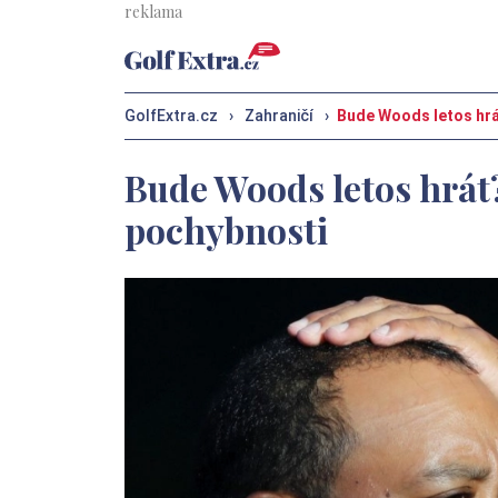
GolfExtra.cz
›
Zahraničí
›
Bude Woods letos hrá
Bude Woods letos hrát?
pochybnosti