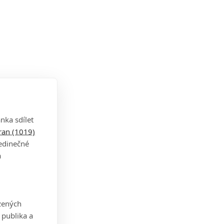
nka sdílet
tran (1019)
le
jedinečné
a
zených
 publika a