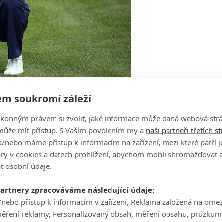
m soukromí záleží
 vlastním turnaji Hero World Challenge. Jenže i to je podle
ákonným právem si zvolit, jaké informace může daná webová strá
může mít přístup. S Vaším povolením my a
naši partneři třetích s
va týdny, ale Tiger dělá vše nezbytné, aby se vrátil připravený. A
/nebo máme přístup k informacím na zařízení, mezi které patří 
žní golf,”
upozornil na dlouhou pauzu od posledního podniku
tory v cookies a datech prohlížení, abychom mohli shromažďovat 
t osobní údaje.
partnery zpracováváme následující údaje:
/nebo přístup k informacím v zařízení, Reklama založená na ome
měření reklamy, Personalizovaný obsah, měření obsahu, průzkum