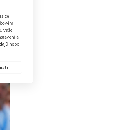
es ze
takovém
. Vaše
stavení a
dajů
nebo
ostí