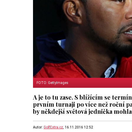
FOTO: GettyImages
A je to tu zase. S blížícím se term
prvním turnaji po více než roční pa
by někdejší světová jednička mohla
Autor:
GolfExtra.cz
, 16.11.2016 12:52