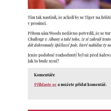
Tím tak nastínil, že ačkoli by se Tiger na hřiš
v prosinci.
Přitom sám Woods nedávno potvrdil, že se tur
Challenge v Albany a také toho, že si zahraji ten
dát dohromady špičkové pole, které nabídne ty nej
Jenže podobně rozhodnutý byl už před Safeway
Jak to bude nyní?
Komentáře
Přihlaste se
a můžete přidat komentář.