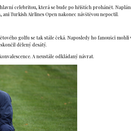
lavní celebritou, která se bude po hřištích prohánět. Naplán
n, ani Turkish Airlines Open nakonec návštěvou nepoctil.
ětového golfu se tak stále čeká. Naposledy ho fanoušci mohli 
končil dělený desátý.
konvalescence. A neustále odkládaný návrat.