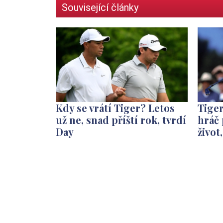
Související články
Kdy se vrátí Tiger? Letos
Tige
už ne, snad příští rok, tvrdí
hráč 
Day
život