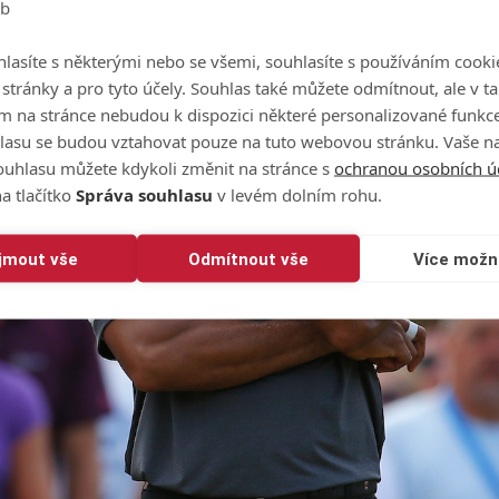
eb
lasíte s některými nebo se všemi, souhlasíte s používáním cooki
o stránky a pro tyto účely. Souhlas také můžete odmítnout, ale v 
m na stránce nebudou k dispozici některé personalizované funkce
lasu se budou vztahovat pouze na tuto webovou stránku. Vaše na
ouhlasu můžete kdykoli změnit na stránce s
ochranou osobních ú
a tlačítko
Správa souhlasu
v levém dolním rohu.
ijmout vše
Odmítnout vše
Více možn