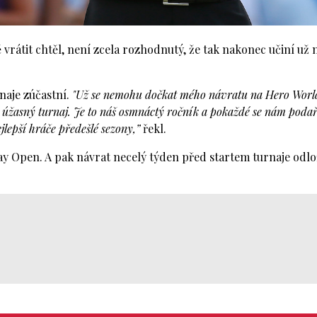
tě vrátit chtěl, není zcela rozhodnutý, že tak nakonec učiní už 
naje zúčastní.
"Už se nemohu dočkat mého návratu na Hero Worl
to úžasný turnaj. Je to náš osmnáctý ročník a pokaždé se nám podař
lepší hráče předešlé sezony,”
řekl.
 Open. A pak návrat necelý týden před startem turnaje odlož