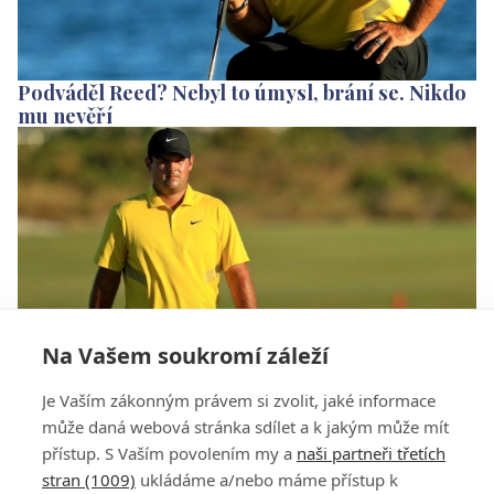
Podváděl Reed? Nebyl to úmysl, brání se. Nikdo
mu nevěří
Na Vašem soukromí záleží
Čeká Reeda na Presidents Cupu peklo? Nebojím
Je Vaším zákonným právem si zvolit, jaké informace
se, vzkázal
může daná webová stránka sdílet a k jakým může mít
přístup. S Vaším povolením my a
naši partneři třetích
stran (1009)
ukládáme a/nebo máme přístup k