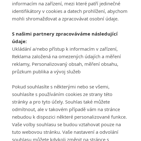
informacím na zařízení, mezi které patří jedinečné
identifikátory v cookies a datech prohlížení, abychom
mohli shromažďovat a zpracovávat osobní údaje.
Adresa
S našimi partnery zpracováváme následující
ATV CZ, s.r.o.
údaje:
Olbrachtova 1980/5
Všeobecné obchodní
Ukládání a/nebo přístup k informacím v zařízení,
140 00 Praha 4
podmínky služby
Reklama založená na omezených údajích a měření
GolfExtra.cz Premium
reklamy, Personalizovaný obsah, měření obsahu,
Podmínky zpracování
průzkum publika a vývoj služeb
osobních údajů při
užívání platformy
Pokud souhlasíte s některými nebo se všemi,
GolfExtra
souhlasíte s používáním cookies ze strany této
Ceník GolfExtra.cz
stránky a pro tyto účely. Souhlas také můžete
Premium
odmítnout, ale v takovém případě vám na stránce
Doporučené odkazy
nebudou k dispozici některé personalizované funkce.
Vaše volby souhlasu se budou vztahovat pouze na
tuto webovou stránku. Vaše nastavení a odvolání
souhlasu můžete kdykoli změnit na stránce s
Editor
Obchod