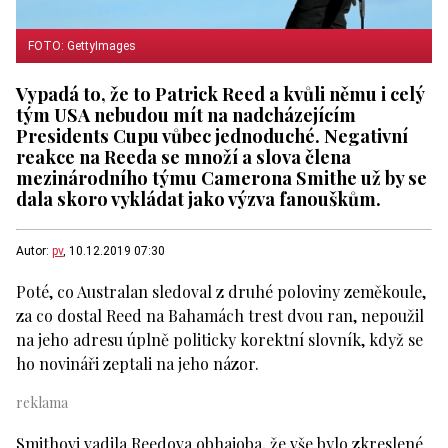
FOTO: GettyImages
Vypadá to, že to Patrick Reed a kvůli němu i celý
tým USA nebudou mít na nadcházejícím
Presidents Cupu vůbec jednoduché. Negativní
reakce na Reeda se množí a slova člena
mezinárodního týmu Camerona Smithe už by se
dala skoro vykládat jako výzva fanouškům.
Autor:
pv
, 10.12.2019 07:30
Poté, co Australan sledoval z druhé poloviny zeměkoule,
za co dostal Reed na Bahamách trest dvou ran, nepoužil
na jeho adresu úplně politicky korektní slovník, když se
ho novináři zeptali na jeho názor.
Smithovi vadila Reedova obhajoba, že vše bylo zkreslené