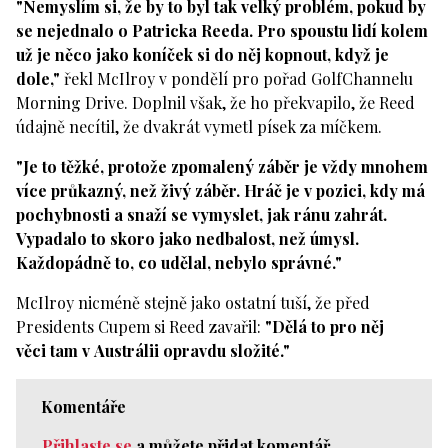
"Nemyslím si, že by to byl tak velký problém, pokud by
se nejednalo o Patricka Reeda. Pro spoustu lidí kolem
už je něco jako koníček si do něj kopnout, když je
dole,"
řekl McIlroy v pondělí pro pořad GolfChannelu
Morning Drive. Doplnil však, že ho překvapilo, že Reed
údajně necítil, že dvakrát vymetl písek za míčkem.
"Je to těžké, protože zpomalený záběr je vždy mnohem
více průkazný, než živý záběr. Hráč je v pozici, kdy má
pochybnosti a snaží se vymyslet, jak ránu zahrát.
Vypadalo to skoro jako nedbalost, než úmysl.
Každopádně to, co udělal, nebylo správné."
McIlroy nicméně stejně jako ostatní tuší, že před
Presidents Cupem si Reed zavařil:
"Dělá to pro něj
věci tam v Austrálii opravdu složité."
Komentáře
Přihlaste se
a můžete přidat komentář.