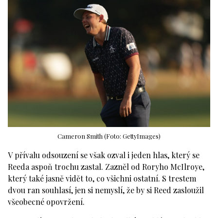
Cameron Smith (Foto: GettyImages)
V přívalu odsouzení se však ozval i jeden hlas, který se
Reeda aspoň trochu zastal. Zazněl od Roryho McIlroye,
který také jasně vidět to, co všichni ostatní. S trestem
dvou ran souhlasí, jen si nemyslí, že by si Reed zasloužil
všeobecné opovržení.