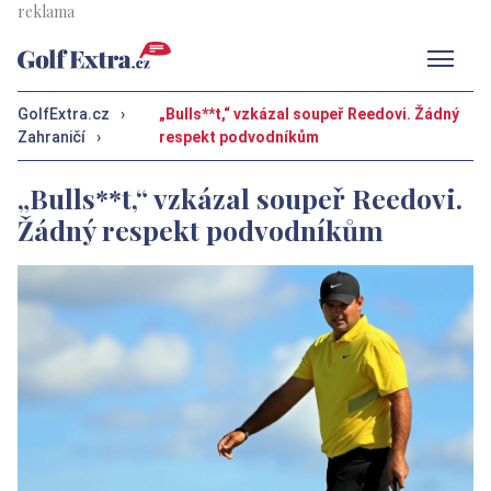
Men
GolfExtra.cz
›
„Bulls**t,“ vzkázal soupeř Reedovi. Žádný
Zahraničí
›
respekt podvodníkům
„Bulls**t,“ vzkázal soupeř Reedovi.
Žádný respekt podvodníkům