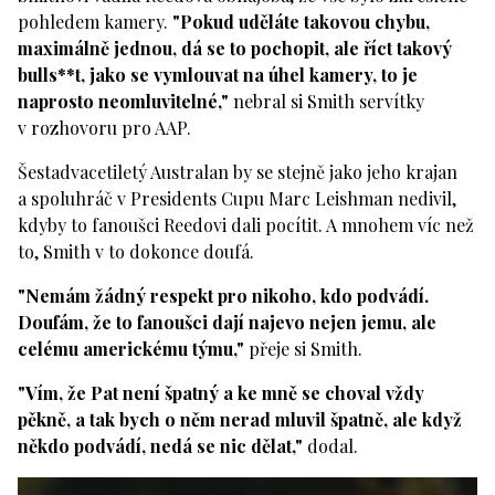
pohledem kamery.
"Pokud uděláte takovou chybu,
maximálně jednou, dá se to pochopit, ale říct takový
bulls**t, jako se vymlouvat na úhel kamery, to je
naprosto neomluvitelné,"
nebral si Smith servítky
v rozhovoru pro AAP.
Šestadvacetiletý Australan by se stejně jako jeho krajan
a spoluhráč v Presidents Cupu Marc Leishman nedivil,
kdyby to fanoušci Reedovi dali pocítit. A mnohem víc než
to, Smith v to dokonce doufá.
"Nemám žádný respekt pro nikoho, kdo podvádí.
Doufám, že to fanoušci dají najevo nejen jemu, ale
celému americkému týmu,"
přeje si Smith.
"Vím, že Pat není špatný a ke mně se choval vždy
pěkně, a tak bych o něm nerad mluvil špatně, ale když
někdo podvádí, nedá se nic dělat,"
dodal.