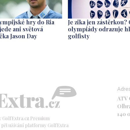
ympijské hry do Ria
Je zika jen zástěrkou?
ede ani světová
olympiády odrazuje h
čka Jason Day
golfisty
Adre
ATV C
Olbr
140 
y GolfExtra.cz Premium
při užívání platformy GolfExtra