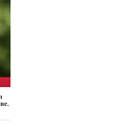
h
 ne,