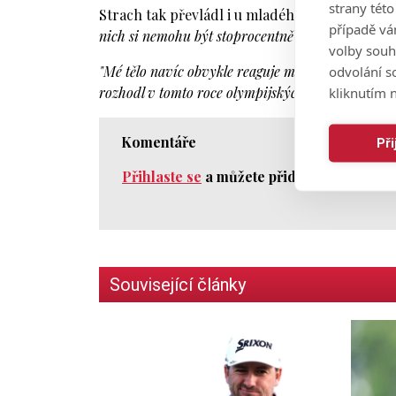
strany tét
Strach tak převládl i u mladého Japonce:
"Dost
případě vá
nich si nemohu být stoprocentně jistý, že budu jí
volby souh
odvolání s
"Mé tělo navíc obvykle reaguje mnohem intenzivn
kliknutím n
rozhodl v tomto roce olympijských her nezúčastni
Komentáře
Př
Přihlaste se
a můžete přidat komentář.
Související články