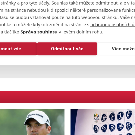
o stránky a pro tyto účely. Souhlas také můžete odmítnout, ale v 
al jsem informace ze všech stran a stejně tak od mých doktorů. A p
m na stránce nebudou k dispozici některé personalizované funkce
 nebo můj tým před virem zika v bezpečí."
lasu se budou vztahovat pouze na tuto webovou stránku. Vaše na
ouhlasu můžete kdykoli změnit na stránce s
ochranou osobních ú
ěji na kousnutí od hmyzu. Kvůli tomu všemu jsem se s těžkým sr
a tlačítko
Správa souhlasu
v levém dolním rohu.
t,"
dodal Matsuyama.
ijmout vše
Odmítnout vše
Více možn