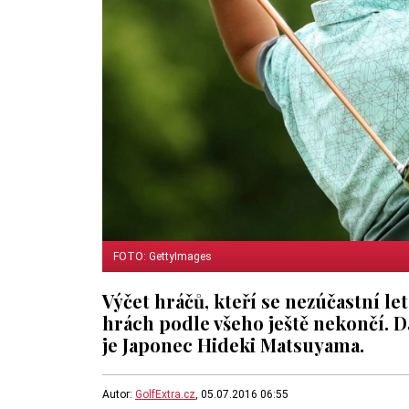
FOTO: GettyImages
Výčet hráčů, kteří se nezúčastní 
hrách podle všeho ještě nekončí. Da
je Japonec Hideki Matsuyama.
Autor:
GolfExtra.cz
, 05.07.2016 06:55