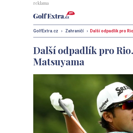
GolfExtra.cz
›
Zahraničí
›
Další odpadlík pro R
Další odpadlík pro Rio
Matsuyama