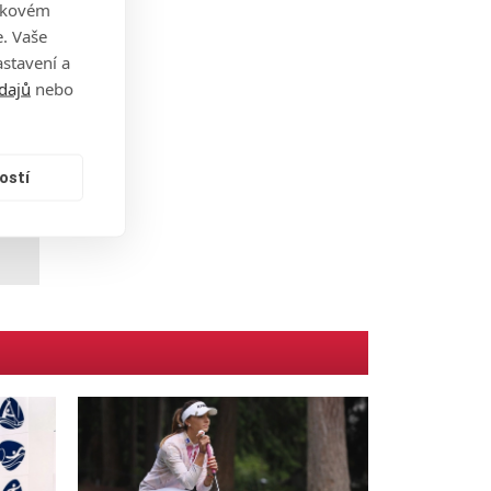
takovém
odle
. Vaše
stavení a
dajů
nebo
dcem
ostí