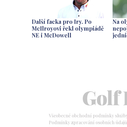
Další facka pro Iry. Po
Na ol
McIlroyovi řekl olympiádě
nepoj
NE i McDowell
jedni
Všeobecné obchodní podmínky služb
Podmínky zpracování osobních údajů 