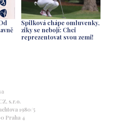
 Od
Spilková chápe omluvenky,
lavně
ziky se nebojí: Chci
reprezentovat svou zemi!
sa
Z, s.r.o.
achtova 1980/5
00 Praha 4