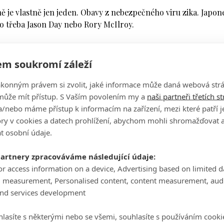
lně je vlastně jen jeden. Obavy z nebezpečného viru zika. Japon
ko třeba Jason Day nebo Rory McIlroy.
m soukromí záleží
ce ovládl Phoenix Open, je šestým hráčem z TOP 20 světovéh
ákonným právem si zvolit, jaké informace může daná webová strá
může mít přístup. S Vaším povolením my a
naši partneři třetích s
lroye se olympijských her nezúčastní ani Adam Scott, Branden
/nebo máme přístup k informacím na zařízení, mezi které patří 
omluvenku 13 hráčů a jedna golfistka - Lee-Anne Pace.
tory v cookies a datech prohlížení, abychom mohli shromažďovat 
t osobní údaje.
Čtěte také:
 omluvenky, ziky se nebojí:
partnery zpracováváme následující údaje:
rezentovat svou zemi!
or access information on a device, Advertising based on limited 
g measurement, Personalised content, content measurement, aud
a olympijské hry a já si uvědomuji, že můj případný úspěch by pomo
and services development
ru, že nemohu sebe ani svůj tým vystavit zdravotnímu riziku,"
vzk
lasíte s některými nebo se všemi, souhlasíte s používáním cooki