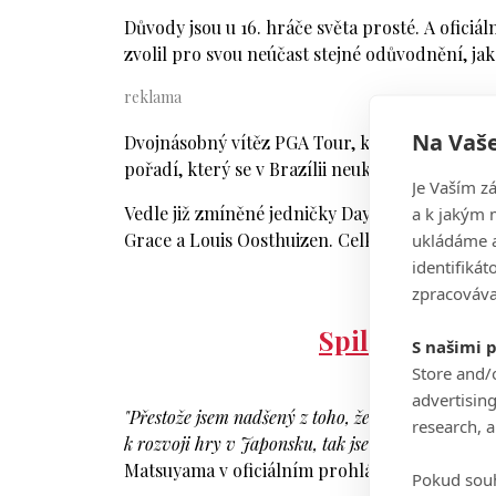
Důvody jsou u 16. hráče světa prosté. A oficiá
zvolil pro svou neúčast stejné odůvodnění, ja
Na Vaše
Dvojnásobný vítěz PGA Tour, který v tomto ro
pořadí, který se v Brazílii neukáže.
Je Vaším z
a k jakým 
Vedle již zmíněné jedničky Daye a čtyřky McI
ukládáme a
Grace a Louis Oosthuizen. Celkem už poslalo 
identifiká
zpracováva
Spilková chápe
S našimi 
Chci rep
Store and/
advertisin
"Přestože jsem nadšený z toho, že se golf vrací n
research, 
k rozvoji hry v Japonsku, tak jsem dospěl k názo
Matsuyama v oficiálním prohlášení.
Pokud souh