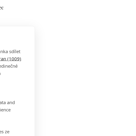
ec
o
nka sdílet
tran (1009)
jedinečné
a
data and
ience
hl
ázal
es ze