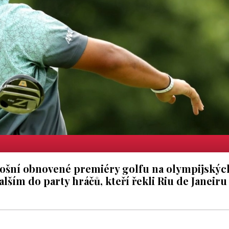
letošní obnovené premiéry golfu na olympijskýc
lším do party hráčů, kteří řekli Riu de Janeiru