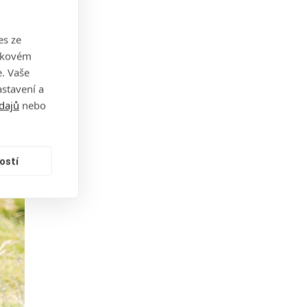
od
es ze
takovém
. Vaše
stavení a
dajů
nebo
ostí