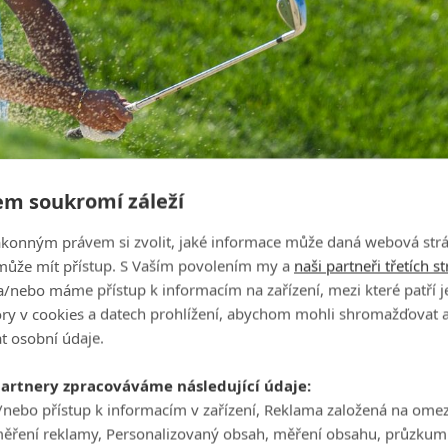
m soukromí záleží
ákonným právem si zvolit, jaké informace může daná webová strá
může mít přístup. S Vaším povolením my a
naši partneři třetích s
/nebo máme přístup k informacím na zařízení, mezi které patří 
tory v cookies a datech prohlížení, abychom mohli shromažďovat 
t osobní údaje.
erejších hrdinů, Suchana s Kořínkem, se sice od začátku dařilo
ch zahrál birdie a posunul se na -3.
partnery zpracováváme následující údaje:
 který šel už tradičně lepší druhou osmnáctku. S postupem
/nebo přístup k informacím v zařízení, Reklama založená na ome
tupně rozpadat. Cafourka srazily tři bogey v závěru druhé
měření reklamy, Personalizovaný obsah, měření obsahu, průzkum