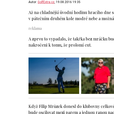
Autor:
GolfExtra.cz
, 19.08.2016 19:35
Až na chladnější úvodní hodinu hracího dne se
v pátečním druhém kole modré nebe a možná je
A zprvu to vypadalo, že takřka bez mráčku bude
nakročeni k tomu, že prolomí cut.
Když Filip Mrůzek donesl do klubovny celkové 
bude oscilovat mezi parem a jednou ranou nad