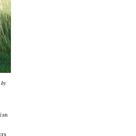
 by
ičan
ers