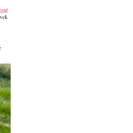
cent
ovek
e