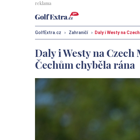
GolfExtra.cz
›
Zahraničí
›
Daly i Westy na Czec
Daly i Westy na Czech 
Čechům chyběla rána