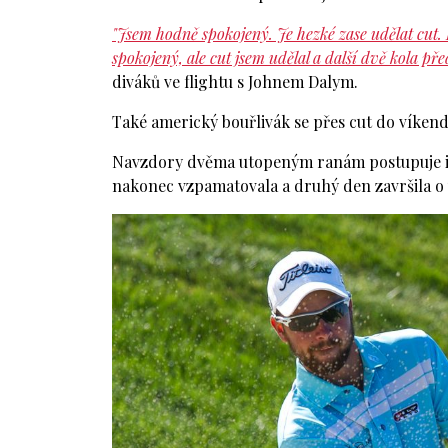
"Jsem hodně spokojený. Je hezké zase udělat cut.
spokojený, ale cut jsem udělal a další dvě kola p
diváků ve flightu s Johnem Dalym.
Také americký bouřlivák se přes cut do víkendo
Navzdory dvěma utopeným ranám postupuje i 
nakonec vzpamatovala a druhý den završila o