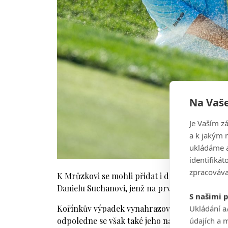
Na Vaše
Je Vaším z
a k jakým 
ukládáme a
identifiká
zpracováva
K Mrůzkovi se mohli přidat i další Češi. Ze vč
Danielu Suchanovi, jenž na prvních dvou jamká
S našimi 
Kořínkův výpadek vynahrazoval Jan Cafourek,
Ukládání a
odpoledne se však také jeho naděje začaly pos
údajích a 