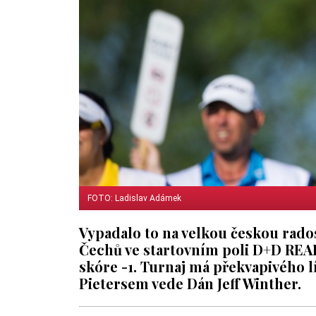
FOTO: Ladislav Adámek
Vypadalo to na velkou českou radost
Čechů ve startovním poli D+D REAL
skóre -1. Turnaj má překvapivého 
Pietersem vede Dán Jeff Winther.