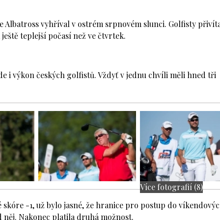
 Albatross vyhříval v ostrém srpnovém slunci. Golfisty přivít
ště teplejší počasí než ve čtvrtek.
 i výkon českých golfistů. Vždyť v jednu chvíli měli hned tři
Více fotografií (8)
skóre -1, už bylo jasné, že hranice pro postup do víkendovýc
 něj. Nakonec platila druhá možnost.