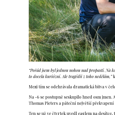
“Pořád jsem byl jednou nohou nad propastí. Na ko
to docela kuriózní. Ale tragédii z toho nedělám,”
k
Mezi tím se odehrávala dramatická bitva v čel
Na -6 se postupně seskupilo hned osm jmen. Až
Thomas Pieters a páteční největší překvapení 
Ten se už ve čtvrtek uvedl eaglem na desítce, t