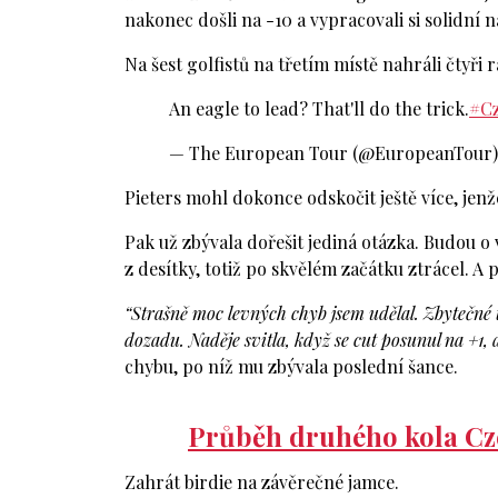
nakonec došli na -10 a vypracovali si solidní
Na šest golfistů na třetím místě nahráli čtyři r
An eagle to lead? That'll do the trick.
#C
— The European Tour (@EuropeanTour
Pieters mohl dokonce odskočit ještě více, je
Pak už zbývala dořešit jediná otázka. Budou o 
z desítky, totiž po skvělém začátku ztrácel. A 
“Strašně moc levných chyb jsem udělal. Zbytečné 
dozadu. Naděje svitla, když se cut posunul na +1,
chybu, po níž mu zbývala poslední šance.
Průběh druhého kola Cze
Zahrát birdie na závěrečné jamce.