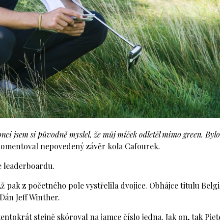
nci jsem si původně myslel, že můj míček odletěl mimo green. Bylo
omentoval nepovedený závěr kola Cafourek.
e leaderboardu.
 pak z početného pole vystřelila dvojice. Obhájce titulu Belg
Dán Jeff Winther.
entokrát stejně skóroval na jamce číslo jedna. Jak on, tak Piet