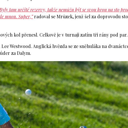
 Byly tam určité rezervy, takže nemůžu být se svou hrou na sto pro
řede mnou. Super,”
radoval se Mrůzek, jenž šel za doprovodu st
vých kol přenesl. Celkově je v turnaji zatím tři rány pod par.
Lee Westwood. Anglická hvězda se ze sněhuláka na dvanáctc
 úder za Dalym.