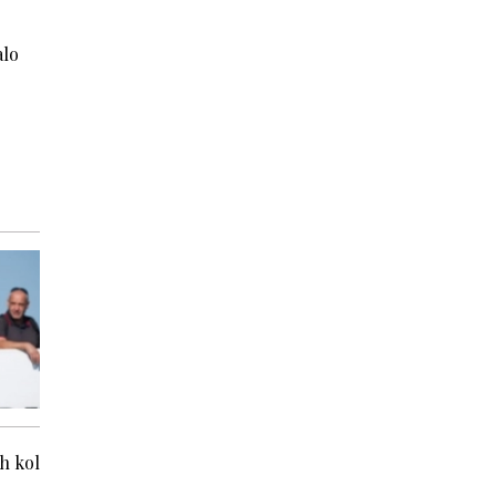
alo
h kol