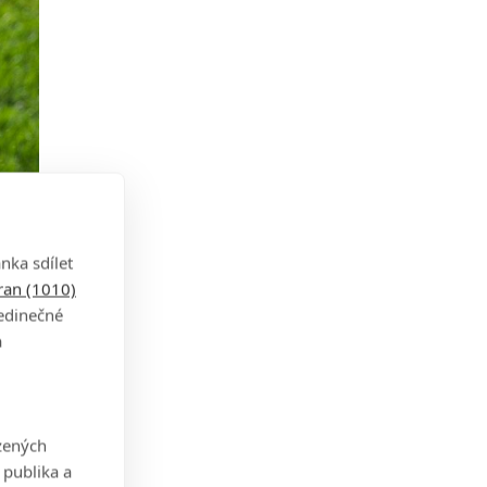
nka sdílet
tran (1010)
jedinečné
a
 jen
zených
 publika a