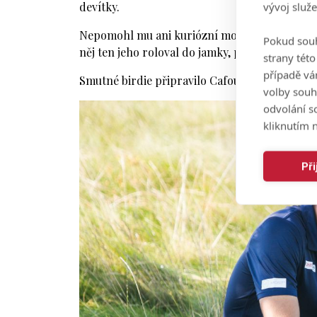
devítky.
vývoj služ
Nepomohl mu ani kuriózní moment na závěrečn
Pokud souh
něj ten jeho roloval do jamky, praporková tyč
strany tét
případě vá
Smutné birdie připravilo Cafourka o postup.
volby souh
odvolání s
kliknutím n
Př