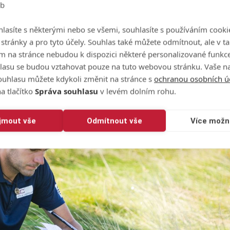
eb
é jamce, kdy třetí ranou sestřelil míček soupeře. Odrazem 
lasíte s některými nebo se všemi, souhlasíte s používáním cooki
 ho ale potopit nenechala.
o stránky a pro tyto účely. Souhlas také můžete odmítnout, ale v 
m na stránce nebudou k dispozici některé personalizované funkce
lasu se budou vztahovat pouze na tuto webovou stránku. Vaše na
ouhlasu můžete kdykoli změnit na stránce s
ochranou osobních ú
a tlačítko
Správa souhlasu
v levém dolním rohu.
ijmout vše
Odmítnout vše
Více možn