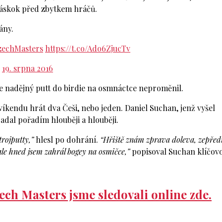
 náskok před zbytkem hráčů.
ány.
zechMasters
https://t.co/Ado6ZjucTv
)
19. srpna 2016
nže nadějný putt do birdie na osmnáctce neproměnil.
víkendu hrát dva Češi, nebo jeden. Daniel Suchan, jenž vyšel
padal pořadím hlouběji a hlouběji.
trojputty,”
hlesl po dohrání.
“Hřiště znám zprava doleva, zepřed
 ale hned jsem zahrál bogey na osmičce,”
popisoval Suchan klíčov
ch Masters jsme sledovali online zde.