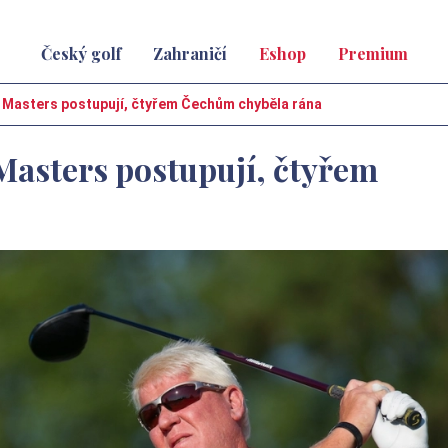
Český golf
Zahraničí
Eshop
Premium
h Masters postupují, čtyřem Čechům chyběla rána
Masters postupují, čtyřem