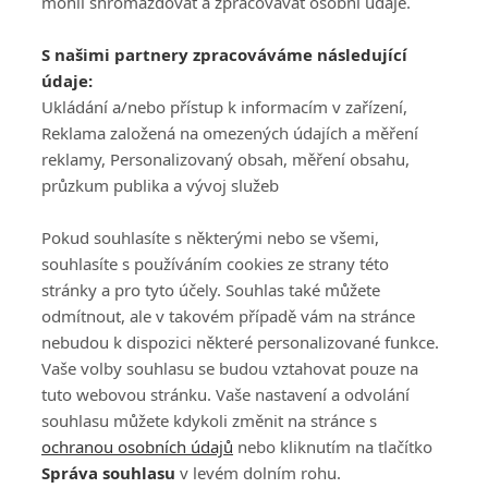
mohli shromažďovat a zpracovávat osobní údaje.
Adresa
S našimi partnery zpracováváme následující
ATV CZ, s.r.o.
údaje:
Olbrachtova 1980/5
Všeobecné obchodní
Ukládání a/nebo přístup k informacím v zařízení,
140 00 Praha 4
podmínky služby
Reklama založená na omezených údajích a měření
GolfExtra.cz Premium
reklamy, Personalizovaný obsah, měření obsahu,
Podmínky zpracování
průzkum publika a vývoj služeb
osobních údajů při
užívání platformy
Pokud souhlasíte s některými nebo se všemi,
GolfExtra
souhlasíte s používáním cookies ze strany této
Ceník GolfExtra.cz
stránky a pro tyto účely. Souhlas také můžete
Premium
odmítnout, ale v takovém případě vám na stránce
Doporučené odkazy
nebudou k dispozici některé personalizované funkce.
Vaše volby souhlasu se budou vztahovat pouze na
tuto webovou stránku. Vaše nastavení a odvolání
souhlasu můžete kdykoli změnit na stránce s
Editor
Obchod
ochranou osobních údajů
nebo kliknutím na tlačítko
Honza Fait
Edita Hanušová
Správa souhlasu
v levém dolním rohu.
+420 723 898 969
+420 724 150 784