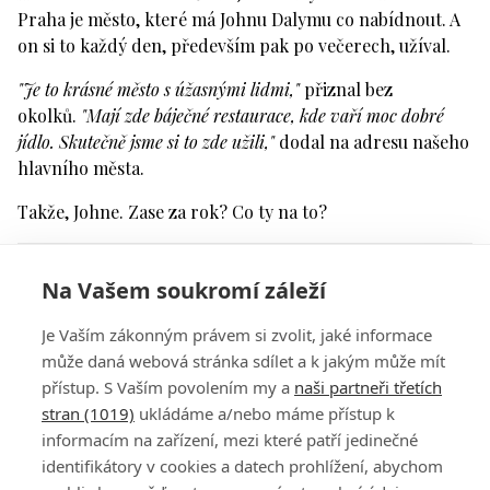
Praha je město, které má Johnu Dalymu co nabídnout. A
on si to každý den, především pak po večerech, užíval.
"Je to krásné město s úžasnými lidmi,"
přiznal bez
okolků.
"Mají zde báječné restaurace, kde vaří moc dobré
jídlo. Skutečně jsme si to zde užili,"
dodal na adresu našeho
hlavního města.
Takže, Johne. Zase za rok? Co ty na to?
Komentáře
Na Vašem soukromí záleží
Přihlaste se
a můžete přidat komentář.
Je Vaším zákonným právem si zvolit, jaké informace
může daná webová stránka sdílet a k jakým může mít
přístup. S Vaším povolením my a
naši partneři třetích
stran (1019)
ukládáme a/nebo máme přístup k
informacím na zařízení, mezi které patří jedinečné
identifikátory v cookies a datech prohlížení, abychom