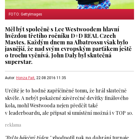
FOTO: GettyImages
Měl být společně s Lee Westwoodem hlavní
hvězdou třetího ročníku D+D REAL Czech
Mastes. Každým dnem na Albatrossu však bylo
jasnější, že nad svým evropským parťákem ještě
o trochu vyčnívá. John Daly byl skutečná
superstar.
Autor:
Honza Fait
, 22.08.2016 11:35
Určitě je to hodně zapříčiněné tomu, že hrál skutečně
skvěle. A nebýt pokažené závěrečné devítky finálového
kola, mohl Westwooda nejen předčít také
v leaderboardu, ale připsat si umístění možná i v TOP 10.
"Byl to báječný týden,"
zhodnotil pak po dohrání turnaje