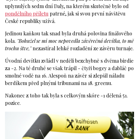
uplynulých sedm dní Daly, na kterém skutečně bylo od
pondělního příletu
patrné, jak si svou první návštěvu
České republiky užívá.
Jedinou kaňkou tak snad byla druhá polovina finálového
kola.
"Bohužel se mi moc nepovedla závěrečná devítka, to mě
trochu štve,"
nezastíral lehké rozladění ze závěru turnaje.
Úvodní devítku zvládl v neděli bezchybně s dvěma birdie
za -2. Na té druhé se však trápil - čtyři bogey a dabláč po
smolné vodě na 16. Alespoň na závěr si zlepšil náladu
berdíkem před plnými tribunami na 18. greenu.
Nakonec z toho tak byla s celkovým skóre -1 dělená 51.
pozice.