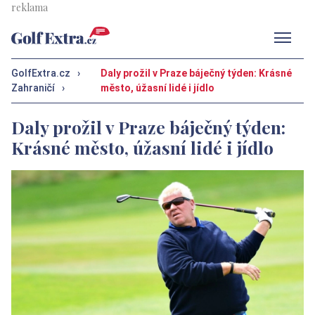
Men
GolfExtra.cz
›
Daly prožil v Praze báječný týden: Krásné
Zahraničí
›
město, úžasní lidé i jídlo
Daly prožil v Praze báječný týden:
Krásné město, úžasní lidé i jídlo