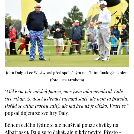
John Daly a Lee Westwood před společným nedělním finálovým kolem
(foto: Ota Mrákota)
"Měl jsem pár měsíců pauzu, moc jsem toho nenahrál. Lidé
sice říkají, že deset jedenáct turnajů stačí, ale není to pravda.
Pořád se cítím trochu zašlý, ale má hra už je blízko. Vrací se,"
popsal dojem ze své hry Daly.
Během celého týdne si ale neužíval pouze chvilky na
Albatrossu. Dalo se to čekat, ale nikdy nevíte. Přesto -