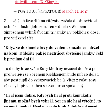
pic.twitter.com/XtYSiogt1r
— PGA TOUR (@PGATOUR)
March 22, 2017
Z největších favoritů na vítězství začala dobře světová
jednička Dustin Johnson. Ten v duelu s Webbem
Simpsonem vyhrál úvodní tři jamky a v poklidu si došel
pro vítězství 5&3.
"Když se dostanete brzy do vedení, snažíte se udržet
na koni. Důležité pak je neztrácet zbytečně jamky,"
řekl
k prvnímu dni DJ.
To druhý hráč světa Rory McIlroy nezačal dobře a po
prohře 2&1 se Sorenem Kjeldsenem bude mít co dělat,
aby postoupil do vyřazovacích bojů. Vítěz z roku 2015
však byl i přes prohru se svou hrou spokojený.
"Hrál jsem dobře. Kdybych hrál proti komukoliv
jinému, možná bych vyhrál. Soren ale hrál výtečně, to
se musí nechat. Hrál opravdu hodně dobře od první