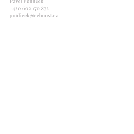
Pavel Poulíček
+420 602 170 872
poulicek@relmost.cz