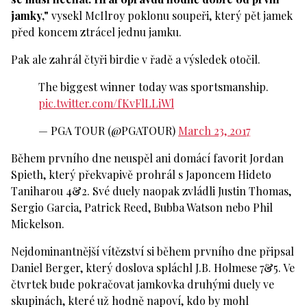
jamky,"
vysekl McIlroy poklonu soupeři, který pět jamek
před koncem ztrácel jednu jamku.
Pak ale zahrál čtyři birdie v řadě a výsledek otočil.
The biggest winner today was sportsmanship.
pic.twitter.com/fKvFlLLiWl
— PGA TOUR (@PGATOUR)
March 23, 2017
Během prvního dne neuspěl ani domácí favorit Jordan
Spieth, který překvapivě prohrál s Japoncem Hideto
Taniharou 4&2. Své duely naopak zvládli Justin Thomas,
Sergio Garcia, Patrick Reed, Bubba Watson nebo Phil
Mickelson.
Nejdominantnější vítězství si během prvního dne připsal
Daniel Berger, který doslova spláchl J.B. Holmese 7&5. Ve
čtvrtek bude pokračovat jamkovka druhými duely ve
skupinách, které už hodně napoví, kdo by mohl