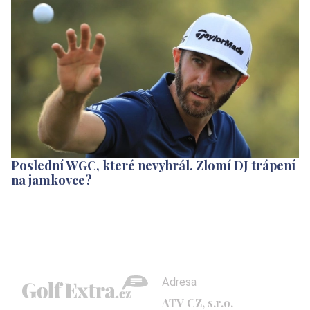
Poslední WGC, které nevyhrál. Zlomí DJ trápení
na jamkovce?
Adresa
ATV CZ, s.r.o.