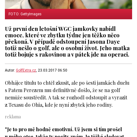
FOTO: GettyImages
Už první den letošní WGC jamkovky nabídl
emoce, které ve zbytku týdne jen těžko něco
překoná. V případě odstoupení Jasona Daye
totiž nešlo o golf, ale o osobní život. Jeho matka
totiž bojuje s rakovinou a v pátek jde na operaci.
Autor:
GolfExtra.cz
, 23.03.2017 06:50
Obhájce titulu to chtěl zkusit, ale po šesti jamkách duelu
s Patem Perezem mu definitivně došlo, že se na golf
nemůže soustředit. A tak se rozhodl odstoupit a vyrazit
z Texasu do Ohia, kde je nyní zbytek jeho rodiny.
"Je to pro mě hodně emotivní. Už jsem si tím prošel
u mého otce, takže ty pocity znám. Je těžké sledovat,