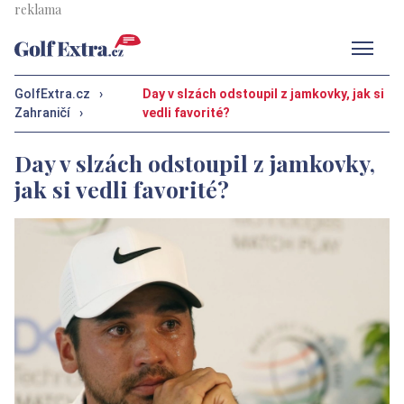
Men
GolfExtra.cz
›
Day v slzách odstoupil z jamkovky, jak si
Zahraničí
›
vedli favorité?
Day v slzách odstoupil z jamkovky,
jak si vedli favorité?