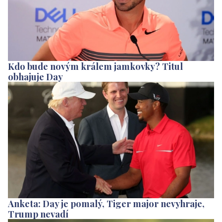
Kdo bude novým králem jamkovky? Titul
obhajuje Day
Anketa: Day je pomalý, Tiger major nevyhraje,
Trump nevadí