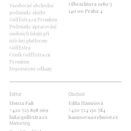
Olbrachtova 1980/5
Všeobecné obchodní
140 00 Praha 4
podmínky služby
GolfExtra.cz Premium
Podmínky zpracování
osobních údajů při
užívání platformy
GolfExtra
Ceník GolfExtra.cz
Premium
Doporučené odkazy
Editor
Obchod
Honza Fait
Edita Hanušová
+420 723 898 969
+420 724 150 784
fait@golfextra.cz
hanusova@relmost.cz
Marketing