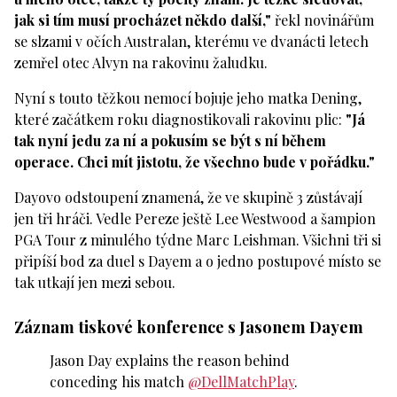
jak si tím musí procházet někdo další,"
řekl novinářům
se slzami v očích Australan, kterému ve dvanácti letech
zemřel otec Alvyn na rakovinu žaludku.
Nyní s touto těžkou nemocí bojuje jeho matka Dening,
které začátkem roku diagnostikovali rakovinu plic:
"Já
tak nyní jedu za ní a pokusím se být s ní během
operace. Chci mít jistotu, že všechno bude v pořádku."
Dayovo odstoupení znamená, že ve skupině 3 zůstávají
jen tři hráči. Vedle Pereze ještě Lee Westwood a šampion
PGA Tour z minulého týdne Marc Leishman. Všichni tři si
připíší bod za duel s Dayem a o jedno postupové místo se
tak utkají jen mezi sebou.
Záznam tiskové konference s Jasonem Dayem
Jason Day explains the reason behind
conceding his match
@DellMatchPlay
.